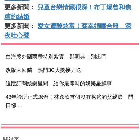
更多新聞：
兒童台戀情藏很深！布丁爆曾和焦
糖約結婚
更多新聞：
愛女遭酸炫富！蔡幸娟曬合照 深
夜吐心聲
白海豚外圍雨帶特別紮實 鄭明典：別出門
改版大回饋 熱門3C大獎接力送
追蹤訂閱娛樂星聞 給你最即時的娛樂星鮮事
43年診所正式熄燈！林逸欣首個沒有爸爸的父親節 門
口卻...
關鍵字