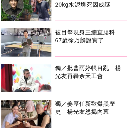
20kg水泥塊死因成謎
被目擊現身三總直腸科
67歲徐乃麟證實了
獨／批曹雨婷帳目亂 楊
光友再轟余天工會
獨／姜厚任新歡爆黑歷
史 楊光友怒揭內幕