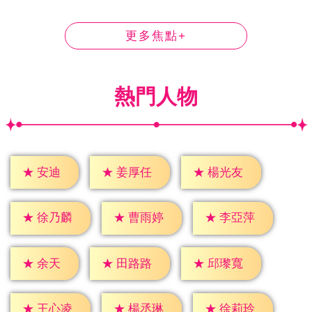
更多焦點+
熱門人物
★
安迪
★
姜厚任
★
楊光友
★
徐乃麟
★
曹雨婷
★
李亞萍
★
余天
★
田路路
★
邱瓈寬
★
王心凌
★
楊丞琳
★
徐莉玲