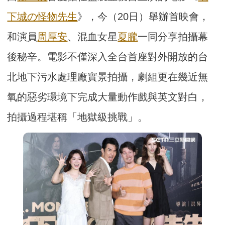
下城の怪物先生
》，今（20日）舉辦首映會，
和演員
周厚安
、混血女星
夏朧
一同分享拍攝幕
後秘辛。電影不僅深入全台首座對外開放的台
北地下污水處理廠實景拍攝，劇組更在幾近無
氧的惡劣環境下完成大量動作戲與英文對白，
拍攝過程堪稱「地獄級挑戰」。