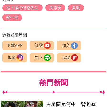
地下城の怪物先生
周厚安
夏朧
楊一展
追蹤娛樂星聞
下載APP
訂閱
加入
追蹤
加入
追蹤
熱門新聞
男星陳屍河中 背包藏