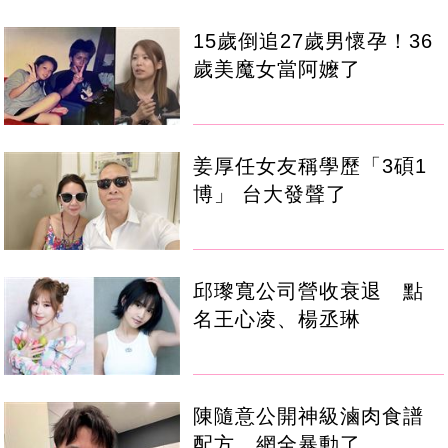
15歲倒追27歲男懷孕！36
歲美魔女當阿嬤了
姜厚任女友稱學歷「3碩1
博」 台大發聲了
邱瓈寬公司營收衰退 點
名王心凌、楊丞琳
陳隨意公開神級滷肉食譜
配方 網全暴動了