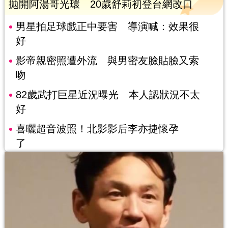
拋開阿湯哥光環 20歲舒莉初登台網改口
男星拍足球戲正中要害 導演喊：效果很
好
影帝親密照遭外流 與男密友臉貼臉又索
吻
82歲武打巨星近況曝光 本人認狀況不太
好
喜曬超音波照！北影影后李亦捷懷孕
了