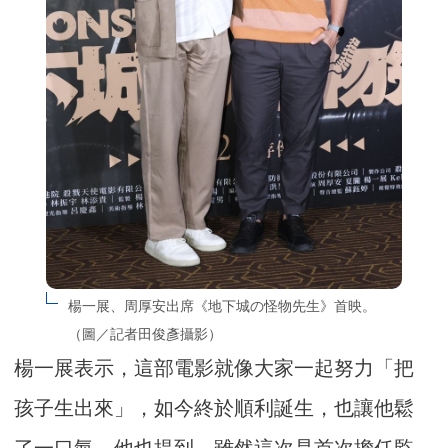
楊一展、周厚安出席《地下城の怪物先生》首映。
（圖／記者田俊彥攝影）
楊一展表示，這部電影就像大家一起努力「把
孩子生出來」，如今終於順利誕生，也讓他鬆