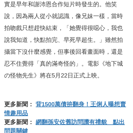
實是早年和謝沛恩合作短片時發生的。他笑
說，因為兩人從小就認識，像兄妹一樣，當時
拍吻戲只想趕快結束，「她覺得很噁心，我也
說我知道，快點拍完、早死早超生。」雖然拍
攝當下沒什麼感覺，但事後回看畫面時，還是
忍不住覺得「真的滿奇怪的」。電影《地下城
の怪物先生》將在5月22日正式上映。
更多新聞：
背1500萬債拚翻身！王俐人曝想賣
情趣用品
更多新聞：
網翻孫安佐舊訪問讚有禮貌 點出
問題關鍵