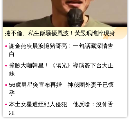
捲不倫、私生飯騷擾風波！黃晸珉憔悴現身
謝金燕凌晨淚憶豬哥亮！一句話藏深情告
白
撞臉大咖韓星！《陽光》導演簽下台大正
妹
56歲男星突宣布再婚 神秘圈外妻子已懷
孕
本土女星遭經紀人侵犯 他反嗆：沒伸舌
頭