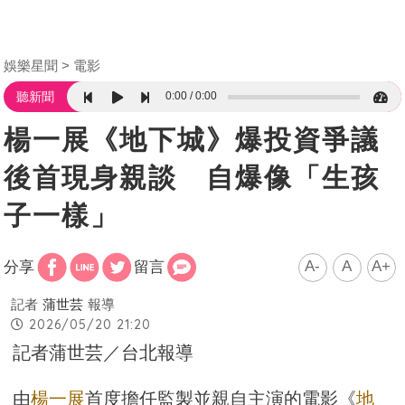
娛樂星聞
電影
0:00
0:00
聽新聞
楊一展《地下城》爆投資爭議
後首現身親談 自爆像「生孩
子一樣」
A-
A
A+
分享
留言
記者
蒲世芸
報導
2026/05/20 21:20
記者蒲世芸／台北報導
由
楊一展
首度擔任監製並親自主演的電影《
地