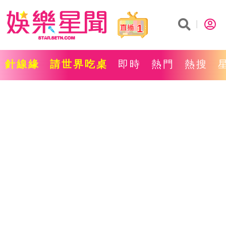
1
針線緣
請世界吃桌
即時
熱門
熱搜