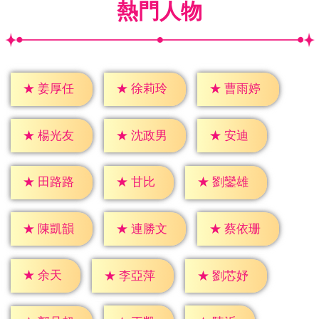
熱門人物
★
姜厚任
★
徐莉玲
★
曹雨婷
★
安迪
★
楊光友
★
沈政男
★
甘比
★
田路路
★
劉鑾雄
★
陳凱韻
★
連勝文
★
蔡依珊
★
余天
★
李亞萍
★
劉芯妤