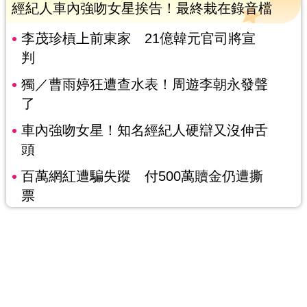
經紀人車內強吻女星挨告！最終栽在錄音檔
李茂珍槓上前東家 21億韓元官司將宣
判
獨／曹雨婷狂遭查水表！周遊李朝永發聲
了
車內強吻女星！知名經紀人硬辯又沒伸舌
頭
百萬網紅遭騙失蹤 付500萬贖金仍遭撕
票