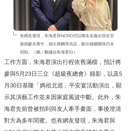
有網友發現，朱海君與NONO仍以聯名名義出現在宮
廟捐獻名冊中，捐出壽麵等供品，顯示婚姻關係仍未
切割。（圖／翻攝自朱海君IG）
工作方面，朱海君演出行程依舊滿檔，預計將
參與5月23日三立《超級夜總會》錄影，以及5
月30日基隆「媽祖北巡」平安宴活動演出，顯
示其演藝工作並未因家庭風波中斷。此外，朱
海君先前曾被拍到與友人牽手畫面，事後澄清
對方為多年閨蜜。也有網友發現，朱海君與