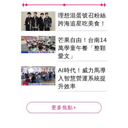
理想混蛋號召粉絲
跨海追星吃美食！
芒果自由！台南14
萬學童午餐「整顆
愛文」
AI時代！威力馬導
入智慧營運系統提
升效率
更多焦點+