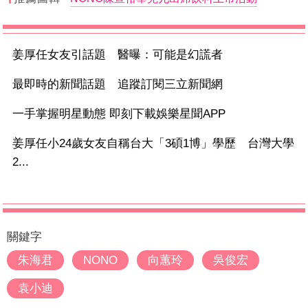
姜厚任女友引話題 醫曝：可能是幻謊者
最即時的新聞話題 追蹤訂閱三立新聞網
一手掌握明星動態 即刻下載娛樂星聞APP
姜厚任小24歲女友自稱台大「3碩1博」學歷 台灣大學
2...
關鍵字
朱海君
NONO
向蕙玲
吳俊宏
袁小迪