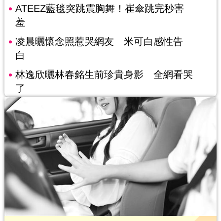
ATEEZ藍毯突跳震胸舞！崔傘跳完秒害
羞
凌晨曬懷念照惹哭網友 米可白感性告
白
林逸欣曬林春銘生前珍貴身影 全網看哭
了