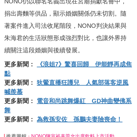
NONO仍以聯名名義出現在宮廟捐獻名冊中，
捐出壽麵等供品，顯示婚姻關係仍未切割。隨
著案件進入司法收尾階段，NONO判決結果與
朱海君的生活狀態形成強烈對比，也讓外界持
續關注這段婚姻與後續發展。
更多新聞：
《浪姐7》驚喜回歸 伊能靜再成焦
點
更多新聞：
狄鶯直播狂護兒 人氣部落客逆風
喊羨慕
更多新聞：
電音和尚跳舞爆紅 GD神曲變佛系
舞
更多新聞：
為救孫安佐 孫鵬夫妻險喪命！
推薦圖輯
NONO陳宣裕辜莞允出席飲料上市活動