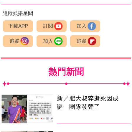
追蹤娛樂星聞
下載APP
訂閱
加入
追蹤
加入
追蹤
熱門新聞
新／肥大叔猝逝死因成
謎 團隊發聲了