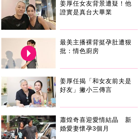
姜厚任女友背景遭疑！他
證實是真台大畢業
最美主播裸背挺孕肚遭狠
批：情色廚房
姜厚任揭「和女友前夫是
好友」撇小三傳言
蕭煌奇喜迎愛情結晶 新
婚愛妻懷孕3個月