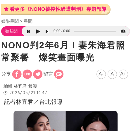
看更多《NONO被控性騷遭判刑》專題報導
娛樂星聞
星聞
0:00
0:00
聽新聞
NONO判2年6月！妻朱海君照
常聚餐 燦笑畫面曝光
A-
A
A+
分享
留言
編輯
林宜君
報導
2026/05/21 14:47
記者林宜君／台北報導