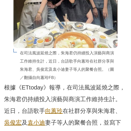
在司法風波延燒之際，朱海君仍持續投入演藝與商演
工作維持生計，近日，台語歌手向蕙玲在社群分享與
朱海君、吳俊宏及袁小迪妻子等人的聚餐合照。（圖
／翻攝自向蕙玲FB）
根據《ETtoday》報導，在司法風波延燒之際，
朱海君仍持續投入演藝與商演工作維持生計。
近日，台語歌手
向蕙玲
在社群分享與朱海君、
吳俊宏
及
袁小迪
妻子等人的聚餐合照，並寫下