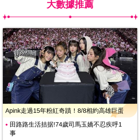
大數據推薦
Apink走過15年粉紅奇蹟！8/8相約高雄巨蛋
田路路生活拮据!74歲司馬玉嬌不忍疾呼1
事