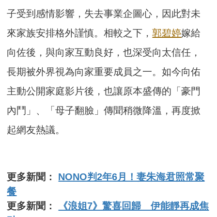
子受到感情影響，失去事業企圖心，因此對未
來家族安排格外謹慎。相較之下，
郭碧婷
嫁給
向佐後，與向家互動良好，也深受向太信任，
長期被外界視為向家重要成員之一。如今向佑
主動公開家庭影片後，也讓原本盛傳的「豪門
內鬥」、「母子翻臉」傳聞稍微降溫，再度掀
起網友熱議。
更多新聞：
NONO判2年6月！妻朱海君照常聚
餐
更多新聞：
《浪姐7》驚喜回歸 伊能靜再成焦