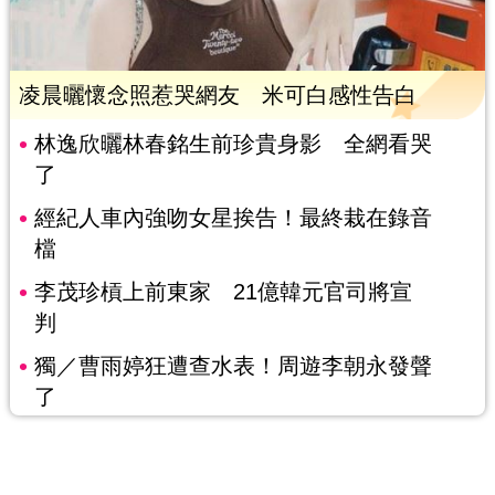
凌晨曬懷念照惹哭網友 米可白感性告白
林逸欣曬林春銘生前珍貴身影 全網看哭
了
經紀人車內強吻女星挨告！最終栽在錄音
檔
李茂珍槓上前東家 21億韓元官司將宣
判
獨／曹雨婷狂遭查水表！周遊李朝永發聲
了