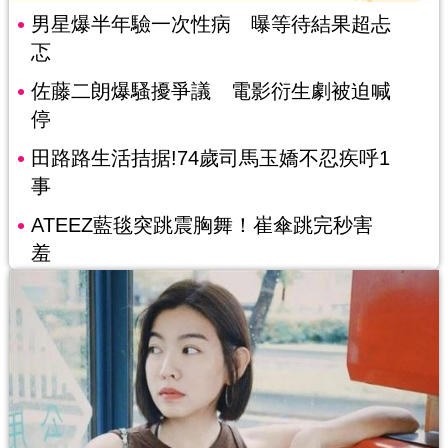
男星爆半年驗一次性病 曝等待結果超忐
忑
佐藤二朗爆騷擾爭議 電影衍生劇被迫喊
停
田路路生活拮据!74歲司馬玉嬌不忍疾呼1
事
ATEEZ藍毯突跳震胸舞！崔傘跳完秒害
羞