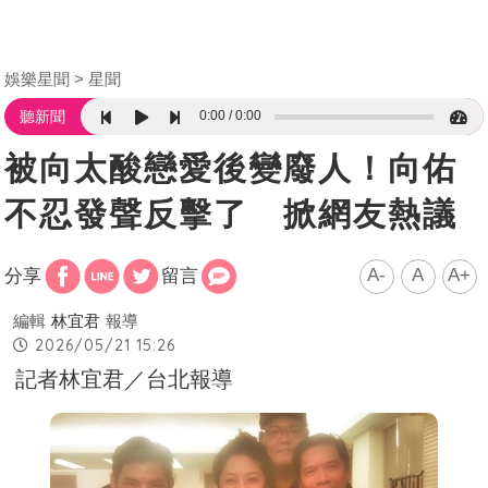
娛樂星聞
星聞
0:00
0:00
聽新聞
被向太酸戀愛後變廢人！向佑
不忍發聲反擊了 掀網友熱議
A-
A
A+
分享
留言
編輯
林宜君
報導
2026/05/21 15:26
記者林宜君／台北報導