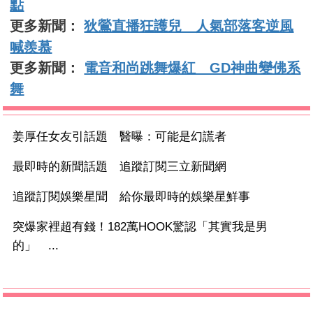
點
更多新聞：
狄鶯直播狂護兒 人氣部落客逆風
喊羨慕
更多新聞：
電音和尚跳舞爆紅 GD神曲變佛系
舞
姜厚任女友引話題 醫曝：可能是幻謊者
最即時的新聞話題 追蹤訂閱三立新聞網
追蹤訂閱娛樂星聞 給你最即時的娛樂星鮮事
突爆家裡超有錢！182萬HOOK驚認「其實我是男
的」 ...