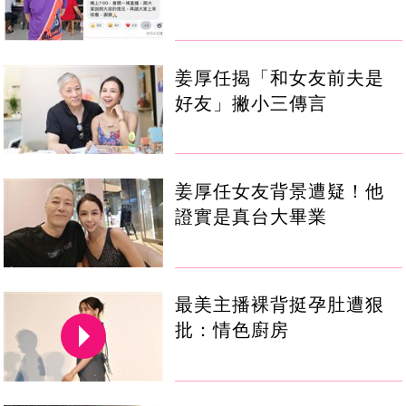
姜厚任揭「和女友前夫是
好友」撇小三傳言
姜厚任女友背景遭疑！他
證實是真台大畢業
最美主播裸背挺孕肚遭狠
批：情色廚房