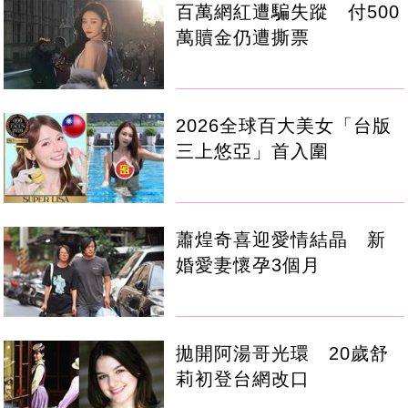
百萬網紅遭騙失蹤 付500
萬贖金仍遭撕票
2026全球百大美女「台版
三上悠亞」首入圍
蕭煌奇喜迎愛情結晶 新
婚愛妻懷孕3個月
拋開阿湯哥光環 20歲舒
莉初登台網改口