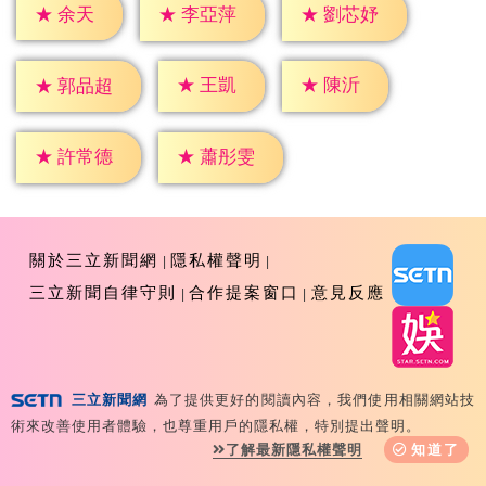
★
余天
★
李亞萍
★
劉芯妤
★
王凱
★
陳沂
★
郭品超
★
許常德
★
蕭彤雯
關於三立新聞網
隱私權聲明
三立新聞自律守則
合作提案窗口
意見反應
三立新聞網
為了提供更好的閱讀內容，我們使用相關網站技
Copyright ©2026 Sanlih E-Television All Rights
術來改善使用者體驗，也尊重用戶的隱私權，特別提出聲明。
Reserved 版權所有 盜用必究 台北市內湖區舊宗路一段159
了解最新隱私權聲明
知道了
號 02-8792-8888