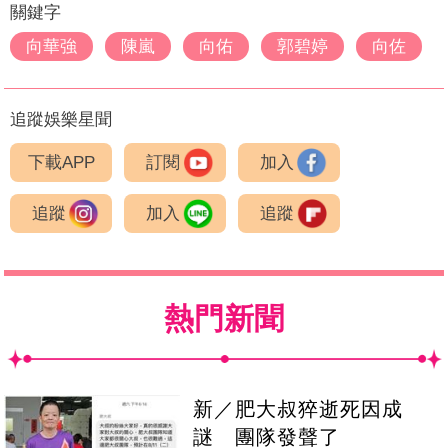
關鍵字
向華強
陳嵐
向佑
郭碧婷
向佐
追蹤娛樂星聞
下載APP
訂閱
加入
追蹤
加入
追蹤
熱門新聞
新／肥大叔猝逝死因成
謎 團隊發聲了