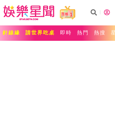
1
針線緣
請世界吃桌
即時
熱門
熱搜