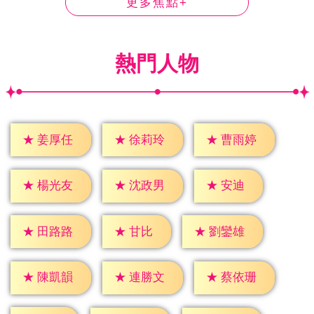
更多焦點+
熱門人物
★
姜厚任
★
徐莉玲
★
曹雨婷
★
安迪
★
楊光友
★
沈政男
★
甘比
★
田路路
★
劉鑾雄
★
陳凱韻
★
連勝文
★
蔡依珊