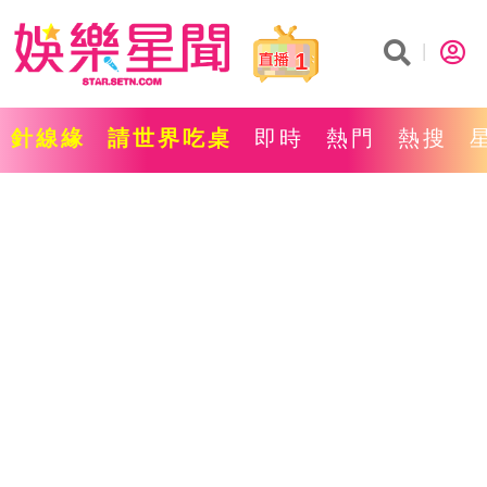
1
針線緣
請世界吃桌
即時
熱門
熱搜