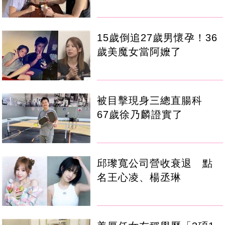
15歲倒追27歲男懷孕！36
歲美魔女當阿嬤了
被目擊現身三總直腸科
67歲徐乃麟證實了
邱瓈寬公司營收衰退 點
名王心凌、楊丞琳