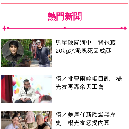
熱門新聞
男星陳屍河中 背包藏
20kg水泥塊死因成謎
獨／批曹雨婷帳目亂 楊
光友再轟余天工會
獨／姜厚任新歡爆黑歷
史 楊光友怒揭內幕