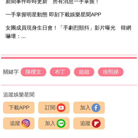
新聞事件即時更新 所有消息一手掌握！
一手掌握明星動態 即刻下載娛樂星聞APP
女團成員現身生日會！「手劇烈顫抖」影片曝光 韓網
嚇壞：...
關鍵字
陳櫻文
布丁
姐姐
徐熙娣
追蹤娛樂星聞
下載APP
訂閱
加入
追蹤
加入
追蹤