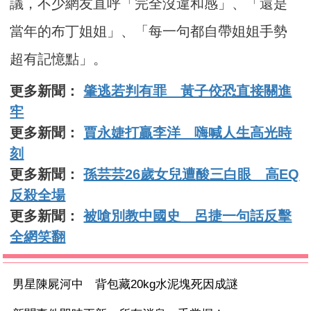
議，不少網友直呼「完全沒違和感」、「還是
當年的布丁姐姐」、「每一句都自帶姐姐手勢
超有記憶點」。
更多新聞：
肇逃若判有罪 黃子佼恐直接關進
牢
更多新聞：
賈永婕打贏李洋 嗨喊人生高光時
刻
更多新聞：
孫芸芸26歲女兒遭酸三白眼 高EQ
反殺全場
更多新聞：
被嗆別教中國史 呂捷一句話反擊
全網笑翻
男星陳屍河中 背包藏20kg水泥塊死因成謎