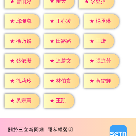
★
余天
★
曹雨婷
★
李亞萍
★
邱瓈寬
★
王心凌
★
楊丞琳
★
王燦
★
徐乃麟
★
田路路
★
蔡依珊
★
連勝文
★
張進芳
★
徐莉玲
★
林伯實
★
黃鐙輝
★
王凱
★
吳宗憲
關於三立新聞網
隱私權聲明