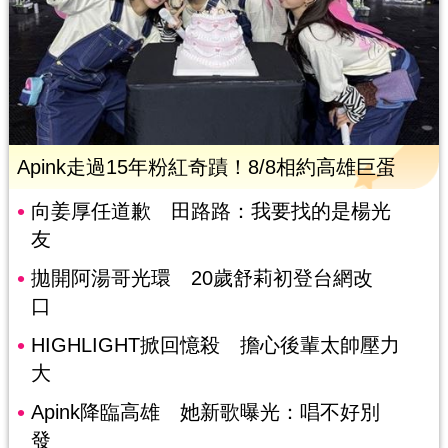
Apink走過15年粉紅奇蹟！8/8相約高雄巨蛋
向姜厚任道歉 田路路：我要找的是楊光
友
拋開阿湯哥光環 20歲舒莉初登台網改
口
HIGHLIGHT掀回憶殺 擔心後輩太帥壓力
大
Apink降臨高雄 她新歌曝光：唱不好別
發