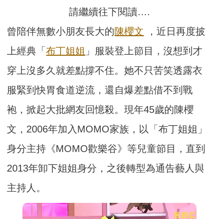
請繼續往下閱讀….
曾陪伴無數小朋友長大的
陳櫻文
，近日再度披
上經典「
布丁
姐姐
」服裝登上節目，沒想到才
穿上沒多久就差點撐不住。她不只苦笑透露衣
服緊到快胃食道逆流，還自爆差點借不到戰
袍，掀起大批網友回憶殺。現年45歲的陳櫻
文，2006年加入MOMO家族，以「布丁姐姐」
身分主持《MOMO歡樂谷》等兒童節目，直到
2013年卸下姐姐身分，之後轉型為通告藝人與
主持人。