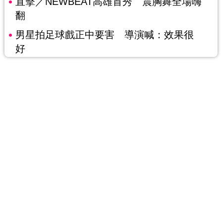
直擊／NEWBEAT高雄首秀 震胸舞全場嗨
翻
男星拍足球戲正中要害 導演喊：效果很
好