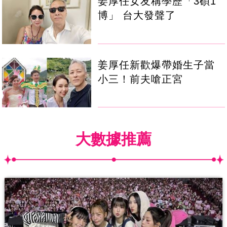
姜厚任女友稱學歷「3碩1
博」 台大發聲了
姜厚任新歡爆帶婚生子當
小三！前夫嗆正宮
大數據推薦