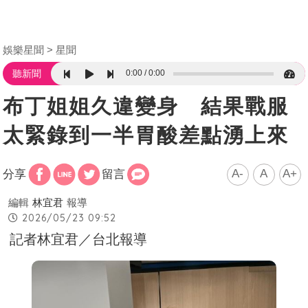
娛樂星聞
星聞
0:00
0:00
聽新聞
布丁姐姐久違變身 結果戰服
太緊錄到一半胃酸差點湧上來
A-
A
A+
分享
留言
編輯
林宜君
報導
2026/05/23 09:52
記者林宜君／台北報導