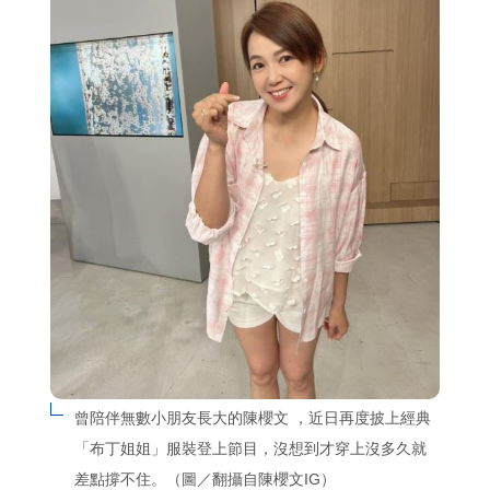
曾陪伴無數小朋友長大的陳櫻文 ，近日再度披上經典
「布丁姐姐」服裝登上節目，沒想到才穿上沒多久就
差點撐不住。（圖／翻攝自陳櫻文IG）