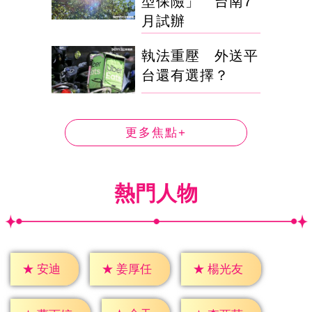
型保險」 台南7
月試辦
執法重壓 外送平
台還有選擇？
更多焦點+
熱門人物
★
安迪
★
姜厚任
★
楊光友