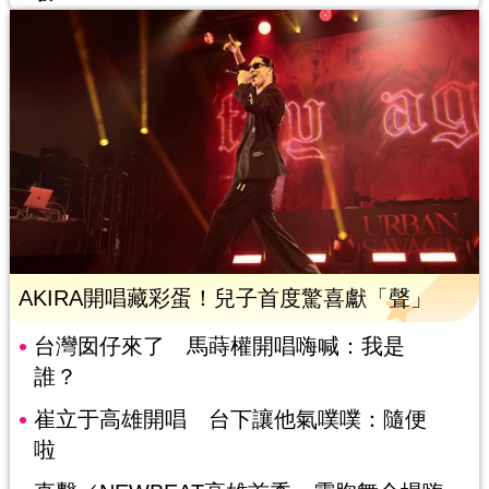
AKIRA開唱藏彩蛋！兒子首度驚喜獻「聲」
台灣囡仔來了 馬蒔權開唱嗨喊：我是
誰？
崔立于高雄開唱 台下讓他氣噗噗：隨便
啦