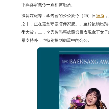
下與婆家關係一直相當融洽。
據韓媒報導，李秀智的公公於今（25）日
病逝
，
之中，正在靈堂守靈陪伴家屬。」至於後續出殯等
術大賞」上，李秀智憑藉綜藝節目表現拿下女子
眾支持外，也特別提到病重中的公公。