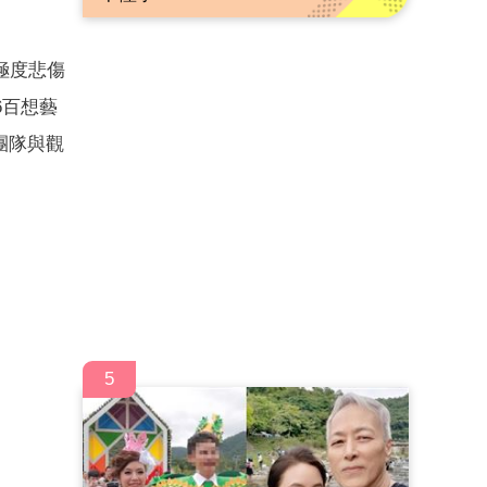
極度悲傷
6百想藝
團隊與觀
5