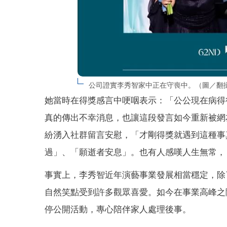
公司證實李秀智家中正在守喪中。（圖／翻攝自IG 
她當時在得獎感言中哽咽表示：「公公現在病得
真的傳出不幸消息，也讓這段發言如今重新被網
紛湧入社群留言安慰，「才剛得獎就遇到這種事
過」、「願逝者安息」。也有人感嘆人生無常，
事實上，李秀智近年演藝事業發展相當穩定，除
自然笑點受到許多觀眾喜愛。如今在事業高峰之
停公開活動，專心陪伴家人處理後事。