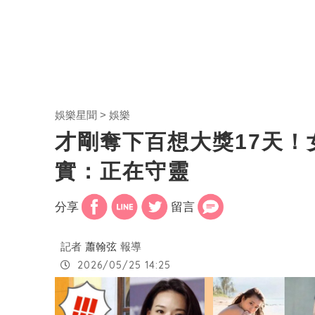
娛樂星聞
娛樂
才剛奪下百想大獎17天
實：正在守靈
分享
留言
記者
蕭翰弦
報導
2026/05/25 14:25