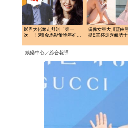
影界大佬奪走舒淇「第一
偶像女星大川藍由
次」！3獲金馬影帝晚年卻淒
挺E罩杯走秀氣勢十
涼去世
娛樂中心／綜合報導