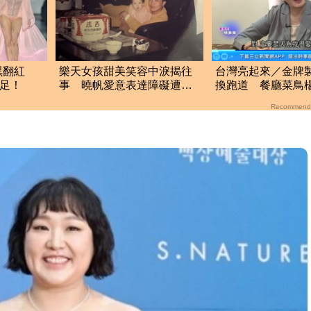
黑翻紅
樂天女孩甜美笑容中淚揭往
台灣亮起來／金牌
足！
事 曉帆愛意表達障礙遭
換跑道 餐廳菜鳥
「粉紅父愛」重擊
必躬親
Recommend