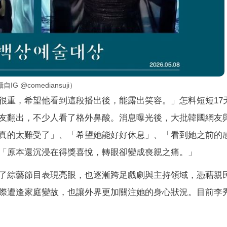
@comediansuji）
很重，希望他看到這段播出後，能露出笑容。」怎料短短17
友翻出，不少人看了格外鼻酸。消息曝光後，大批韓國網友
真的太難受了」、「希望她能好好休息」、「看到她之前的
「原本還沉浸在得獎喜悅，轉眼卻變成喪親之痛。」
了綜藝節目表現亮眼，也逐漸跨足戲劇與主持領域，憑藉親
際遭逢家庭變故，也讓外界更加關注她的身心狀況。目前李