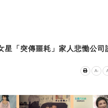
！女星「突傳噩耗」家人悲慟公司
A-