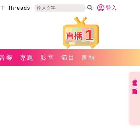
YT
threads
登入
1
音樂
專題
影音
節目
圖輯
直播✦活動