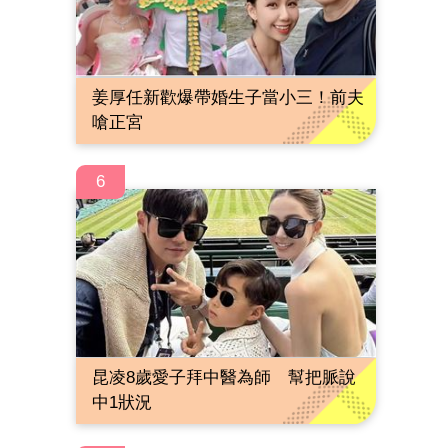
姜厚任新歡爆帶婚生子當小三！前夫
嗆正宮
6
昆凌8歲愛子拜中醫為師 幫把脈說
中1狀況