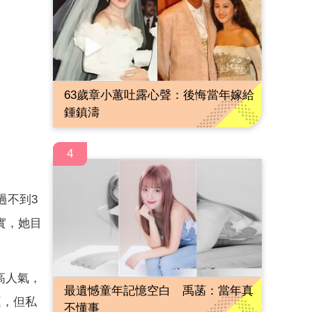
63歲章小蕙吐露心聲：後悔當年嫁給
鍾鎮濤
4
過不到3
實，她目
高人氣，
最遺憾童年記憶空白 禹菡：當年真
庭，但私
不懂事