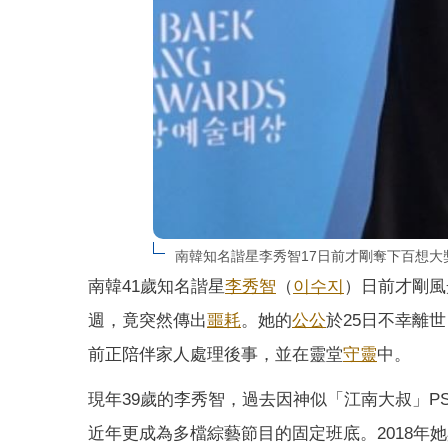
南韓知名諧星李秀智17日前才剛奪下百想大獎，今
南韓41歲知名諧星
李秀智
（
이수지
）日前才剛風
週，竟突然傳出
噩耗
。她的
公公
於25日不幸離世
前正陪伴家人處理後事，並在靈堂
守靈
中。
現年39歲的李秀智，過去因神似「江南大叔」P
近年更成為多檔綜藝節目的固定班底。2018年