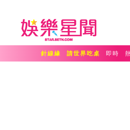
針線緣
請世界吃桌
即時