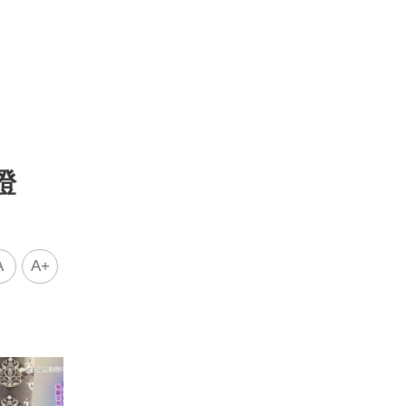
證
A
A+