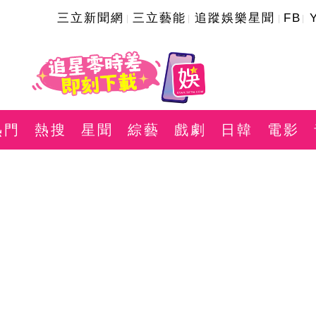
三立新聞網
三立藝能
追蹤娛樂星聞
FB
熱門
熱搜
星聞
綜藝
戲劇
日韓
電影