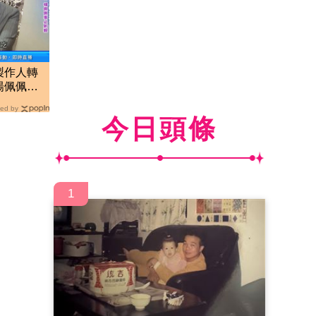
製作人轉
楊佩佩事
ed by
今日頭條
1