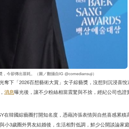
卻傳出噩耗。（圖／翻攝自IG @comediansuji）
光奪下「2026百想藝術大賞」女子綜藝獎，沒想到沉浸喜悅
，
消息
曝光後，讓不少粉絲相當震驚與不捨，經紀公司也證
SY在韓國綜藝圈打開知名度，憑藉誇張表情與自然喜感累積
她與小3歲圈外男友結婚後，生活相對低調，鮮少公開談論家