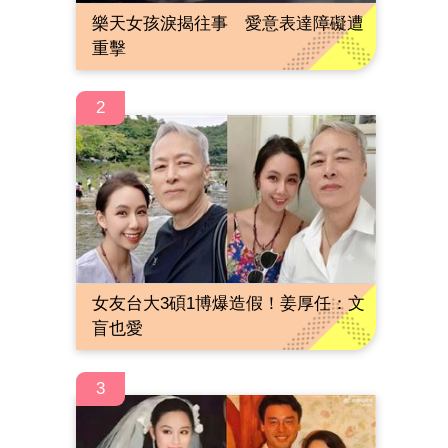
樂天女孩淚揭往事 愛意表達障礙遭
重擊
2
女友台大3碩1博爆造假！姜厚任：文
盲也愛
3