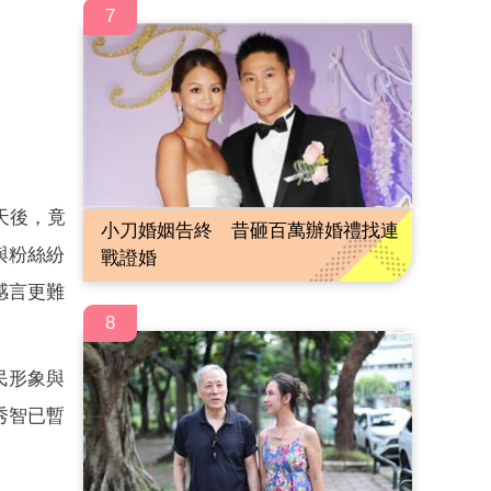
7
天後，竟
小刀婚姻告終 昔砸百萬辦婚禮找連
與粉絲紛
戰證婚
感言更難
8
民形象與
秀智已暫