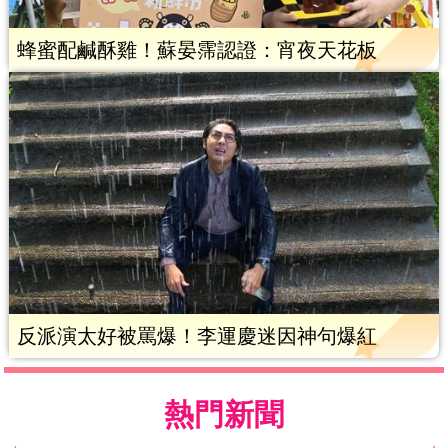
蜂蜜配鹹酥雞！蘇晏霈認證：宵夜天花板
反派演太好被罵爆！李運慶迷因神句爆紅
熱門新聞