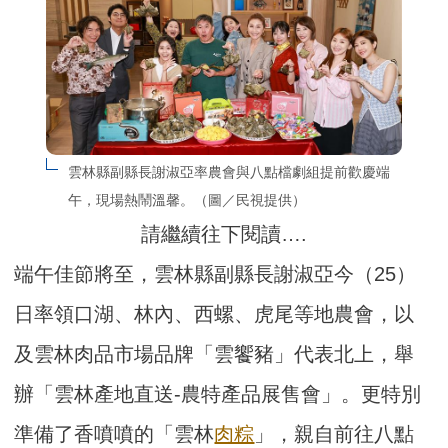
雲林縣副縣長謝淑亞率農會與八點檔劇組提前歡慶端
午，現場熱鬧溫馨。（圖／民視提供）
請繼續往下閱讀….
端午佳節將至，雲林縣副縣長謝淑亞今（25）
日率領口湖、林內、西螺、虎尾等地農會，以
及雲林肉品市場品牌「雲饗豬」代表北上，舉
辦「雲林產地直送-農特產品展售會」。更特別
準備了香噴噴的「雲林
肉粽
」，親自前往八點