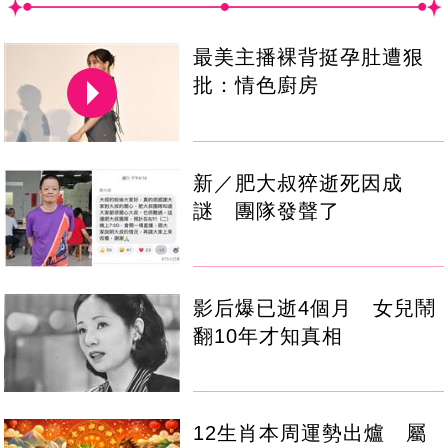
最美主播裸背挺孕肚遭狠
批：情色廚房
新／肥大叔猝逝死因成
謎 團隊發聲了
影后爆已逝4個月 女兒鬧
翻10年才知真相
12生肖本周運勢出爐 屬