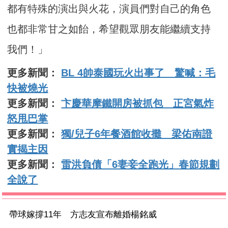
都有特殊的演出與火花，演員們對自己的角色
也都非常甘之如飴，希望觀眾朋友能繼續支持
我們！」
更多新聞：
BL 4帥泰國玩火出事了 驚喊：毛
快被燒光
更多新聞：
卞慶華摩鐵開房被抓包 正宮氣炸
怒甩巴掌
更多新聞：
獨/兒子6年餐酒館收攤 梁佑南證
實揭主因
更多新聞：
雷洪負債「6妻妾全跑光」春節規劃
全說了
帶球嫁撐11年 方志友宣布離婚楊銘威