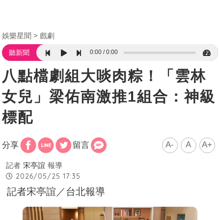
娛樂星聞
戲劇
0:00
0:00
聽新聞
八點檔劇組大啖肉粽！「雲林
女兒」梁佑南激推1組合：神級
標配
A-
A
A+
分享
留言
記者
宋亭誼
報導
2026/05/25 17:35
記者宋亭誼／台北報導