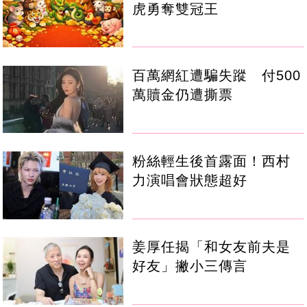
虎勇奪雙冠王
百萬網紅遭騙失蹤 付500
萬贖金仍遭撕票
粉絲輕生後首露面！西村
力演唱會狀態超好
姜厚任揭「和女友前夫是
好友」撇小三傳言