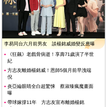
李易同台六月前男友 談楊銘威婚變反應曝
《狂飆》老戲骨病逝！享壽71歲演了半世
紀
方志友離婚楊銘威！恩師5個月前早洩端
倪
炎亞綸眼睛全白超驚悚 蔡淑臻瘋魔畫面
曝
帶球嫁撐11年 方志友宣布離婚楊銘