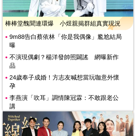
棒棒堂醜聞連環爆 小煜親揭群組真實現況
9m88告白蔡依林「你是我偶像」尷尬結局
曝
不演現偶劇？楊洋發帥照闢謠 網曝新作
品
24歲奉子成婚！方志友喊想當玩咖意外懷
孕
李燕演「吹耳」調情陳冠霖：不敢跟老公
講