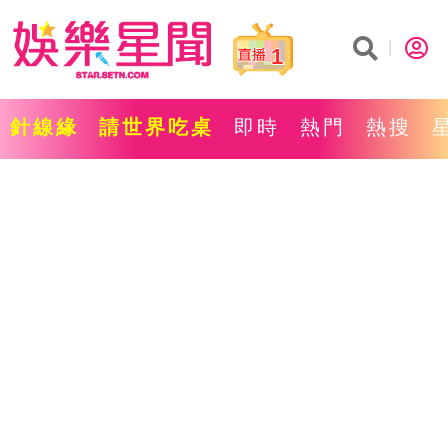
1
針線緣
請世界吃桌
即時
熱門
熱搜