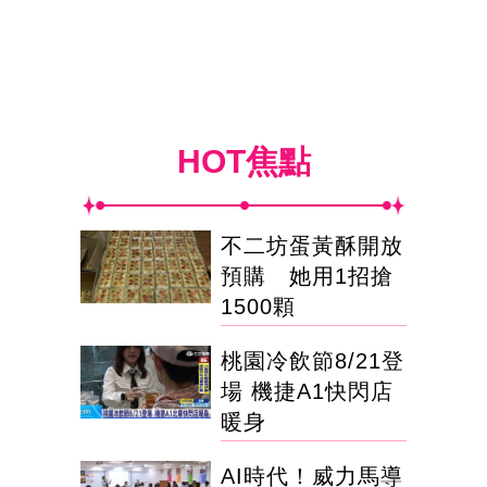
HOT焦點
不二坊蛋黃酥開放
預購 她用1招搶
1500顆
桃園冷飲節8/21登
場 機捷A1快閃店
暖身
AI時代！威力馬導