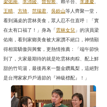
梁佑南
、
李沛綾
、
曾智希
、賴芊合、
李運慶
、
王晴
、
方琦
、
范瑞君
、
吳鈴山
等人齊聚一堂，
看到滿桌的雲林美食，眾人忍不住直呼：「實
在太有口福了！」身為「
雲林女兒
」的演員梁
佑南，看到家鄉美食被大家讚不絕口，神情顯
得相當驕傲與興奮，更熱情推薦：「端午節快
到了，大家最期待的就是吃雲林肉粽、配上鮮
甜的竹筍湯，最後再來一盤金鑽鳳梨，這絕對
是台灣家家戶戶過節的『神級標配』！」