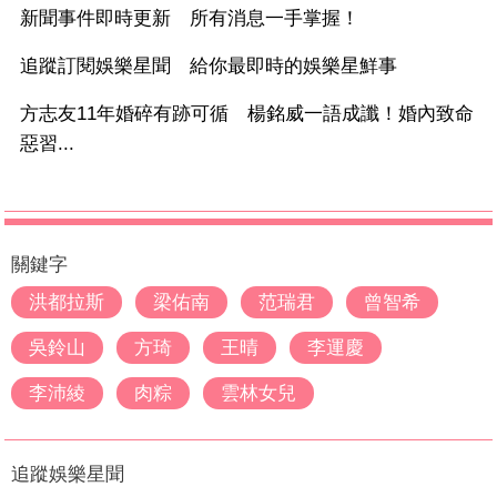
新聞事件即時更新 所有消息一手掌握！
追蹤訂閱娛樂星聞 給你最即時的娛樂星鮮事
方志友11年婚碎有跡可循 楊銘威一語成讖！婚內致命
惡習...
關鍵字
洪都拉斯
梁佑南
范瑞君
曾智希
吳鈴山
方琦
王晴
李運慶
李沛綾
肉粽
雲林女兒
追蹤娛樂星聞