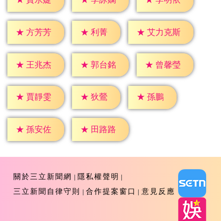
★
利菁
★
方芳芳
★
艾力克斯
★
王兆杰
★
郭台銘
★
曾馨瑩
★
狄鶯
★
孫鵬
★
賈靜雯
★
孫安佐
★
田路路
關於三立新聞網
隱私權聲明
三立新聞自律守則
合作提案窗口
意見反應