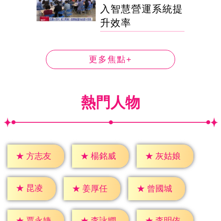
入智慧營運系統提
升效率
更多焦點+
熱門人物
★
方志友
★
楊銘威
★
灰姑娘
★
昆凌
★
姜厚任
★
曾國城
★
賈永婕
★
李詠嫻
★
李明依