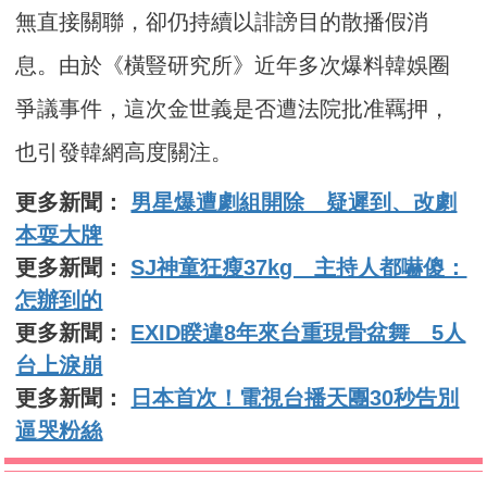
無直接關聯，卻仍持續以誹謗目的散播假消
息。由於《橫豎研究所》近年多次爆料韓娛圈
爭議事件，這次金世義是否遭法院批准羈押，
也引發韓網高度關注。
更多新聞：
男星爆遭劇組開除 疑遲到、改劇
本耍大牌
更多新聞：
SJ神童狂瘦37kg 主持人都嚇傻：
怎辦到的
更多新聞：
EXID睽違8年來台重現骨盆舞 5人
台上淚崩
更多新聞：
日本首次！電視台播天團30秒告別
逼哭粉絲