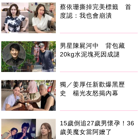
蔡依珊撕掉完美標籤 首
度認：我也會崩潰
男星陳屍河中 背包藏
20kg水泥塊死因成謎
獨／姜厚任新歡爆黑歷
史 楊光友怒揭內幕
15歲倒追27歲男懷孕！36
歲美魔女當阿嬤了