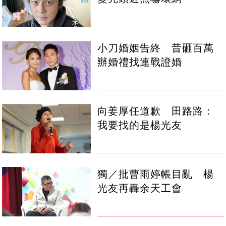
小刀婚姻告終 昔砸百萬
辦婚禮找連戰證婚
向姜厚任道歉 田路路：
我要找的是楊光友
獨／批曹雨婷帳目亂 楊
光友再轟余天工會