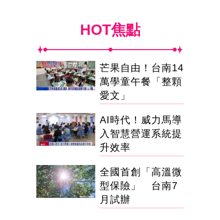
HOT焦點
芒果自由！台南14
萬學童午餐「整顆
愛文」
AI時代！威力馬導
入智慧營運系統提
升效率
全國首創「高溫微
型保險」 台南7
月試辦