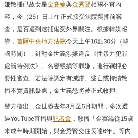
嫌散播已故女星
金賽綸
與
金秀賢
相關不實內
容，今（26）日上午正式接受法院羈押前審
查，是否遭到逮捕備受外界關注。根據韓媒報
導，
首爾中央地方法院
今天上午10點30分（韓
國時間），針對金世義涉嫌違反《性暴力犯罪
處罰特例法》、名譽毀損等罪嫌，進行羈押必
要性審查。若法院認定有滅證、逃亡或持續散
播不實資訊疑慮，金世義恐將被正式收押。
警方指出，金世義去年3月至5月期間，多次透
過YouTube直播與
記者會
，散播「金賽綸從15歲
未成年時期開始，與金秀賢交往長達6年」等內