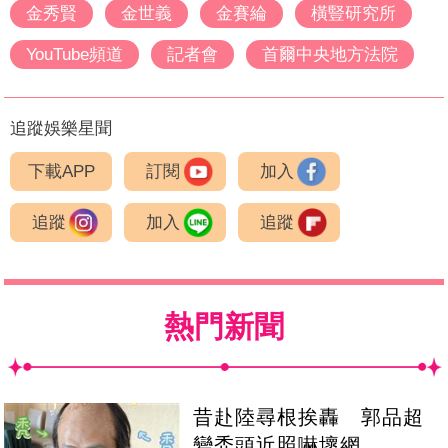
金秀賢
金世義
金賽綸
橫豎研究所
YouTube頻道
記者會
首爾中央地方法院
追蹤娛樂星聞
下載APP
訂閱
加入
追蹤
加入
追蹤
熱門新聞
昔赴陸尋根挨轟 郭品超
變禿頭近照嚇壞網