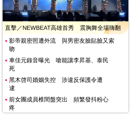
直擊／NEWBEAT高雄首秀 震胸舞全場嗨翻
影帝親密照遭外流 與男密友臉貼臉又索
吻
車佳元錄音曝光 嗆能讓李昇基、泰民
死
黑木啓司婚姻失控 涉違反保護令遭
逮
前女團成員椎間盤突出 頻繁發抖粉心
疼