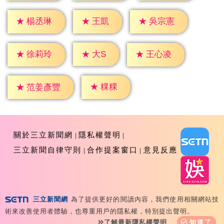
★
王凱
★
楊丞琳
★
吳宗憲
★
大S
★
徐莉玲
★
王心凌
★
粿粿
★
范姜彥豐
關於三立新聞網
隱私權聲明
三立新聞自律守則
合作提案窗口
意見反應
三立新聞網
為了提供更好的閱讀內容，我們使用相關網站技
Copyright ©2026 Sanlih E-Television All Rights
術來改善使用者體驗，也尊重用戶的隱私權，特別提出聲明。
Reserved 版權所有 盜用必究 台北市內湖區舊宗路一段159
了解最新隱私權聲明
知道了