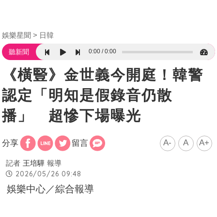
娛樂星聞
日韓
0:00
0:00
聽新聞
《橫豎》金世義今開庭！韓警
認定「明知是假錄音仍散
播」 超慘下場曝光
A-
A
A+
分享
留言
記者
王培驊
報導
2026/05/26 09:48
娛樂中心／綜合報導