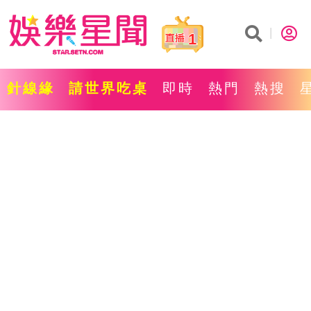
1
針線緣
請世界吃桌
即時
熱門
熱搜