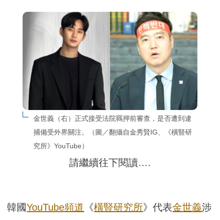
金世義（右）正式接受法院羈押前審查，是否遭到逮
捕備受外界關注。（圖／翻攝自金秀賢IG、《橫豎研
究所》YouTube）
請繼續往下閱讀….
韓國
YouTube頻道
《
橫豎研究所
》代表
金世義
涉