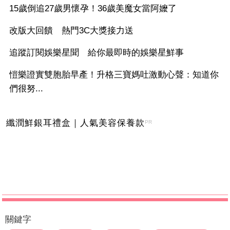
15歲倒追27歲男懷孕！36歲美魔女當阿嬤了
改版大回饋 熱門3C大獎接力送
追蹤訂閱娛樂星聞 給你最即時的娛樂星鮮事
愷樂證實雙胞胎早產！升格三寶媽吐激動心聲：知道你
們很努...
纖潤鮮銀耳禮盒｜人氣美容保養款
PR
關鍵字