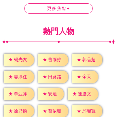
更多焦點+
熱門人物
★
楊光友
★
曹雨婷
★
郭品超
★
余天
★
姜厚任
★
田路路
★
安迪
★
李亞萍
★
連勝文
★
徐乃麟
★
蔡依珊
★
邱瓈寬