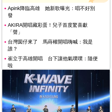
Apink降臨高雄 她新歌曝光：唱不好別
發
AKIRA開唱藏彩蛋！兒子首度驚喜獻
「聲」
台灣囡仔來了 馬蒔權開唱嗨喊：我是
誰？
崔立于高雄開唱 台下讓他氣噗噗：隨便
啦