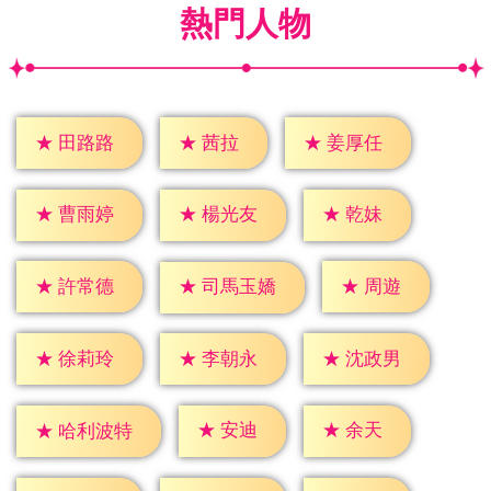
熱門人物
★
茜拉
★
田路路
★
姜厚任
★
乾妹
★
曹雨婷
★
楊光友
★
周遊
★
許常德
★
司馬玉嬌
★
徐莉玲
★
李朝永
★
沈政男
★
安迪
★
余天
★
哈利波特