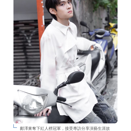
鄺澤東奪下紅人榜冠軍，接受專訪分享演藝生涯故