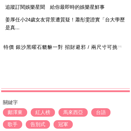
追蹤訂閱娛樂星聞 給你最即時的娛樂星鮮事
姜厚任小24歲女友背景遭質疑！蕭彤雯證實「台大學歷
是真...
特價 銀沙黑曜石貔貅一對 招財避邪 / 兩尺寸可挑
PR
關鍵字
鄺澤東
紅人榜
馬來西亞
台語
歌手
告別式
冠軍