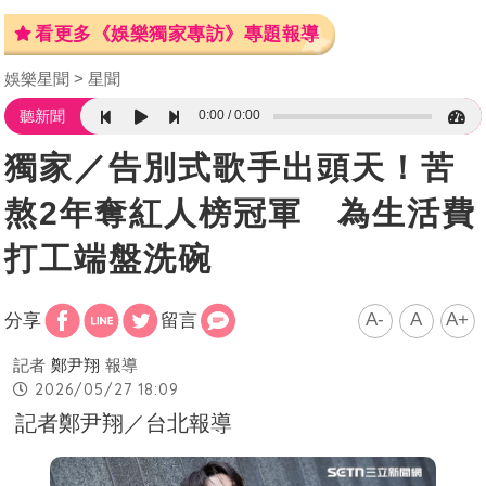
看更多《娛樂獨家專訪》專題報導
娛樂星聞
星聞
0:00
0:00
聽新聞
獨家／告別式歌手出頭天！苦
熬2年奪紅人榜冠軍 為生活費
打工端盤洗碗
A-
A
A+
分享
留言
記者
鄭尹翔
報導
2026/05/27 18:09
記者鄭尹翔／台北報導