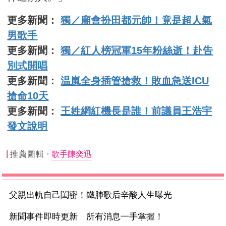
更多新聞：
獨／廟會扮田都元帥！竟是超人氣
男歌手
更多新聞：
獨／紅人榜冠軍15年粉絲逝！赴告
別式開唱
更多新聞：
温嵐全身插管搶救！敗血急送ICU
搶命10天
更多新聞：
王姓網紅機長是誰！前議員王浩宇
發文說明
推薦圖輯
歌手陳奕迅
父親出軌自己閨密！鐵肺歌后辛酸人生曝光
新聞事件即時更新 所有消息一手掌握！