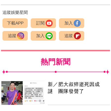
追蹤娛樂星聞
下載APP
訂閱
加入
追蹤
加入
追蹤
熱門新聞
新／肥大叔猝逝死因成
謎 團隊發聲了