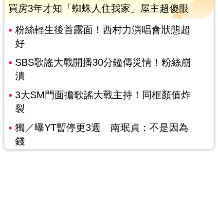
買房3年才知「蜘蛛人住我家」屋主超傻眼
粉絲輕生後首露面！西村力演唱會狀態超
好
SBS歌謠大戰開播30分鐘傳災情！粉絲崩
潰
3大SM門面擔歌謠大戰主持！同框顏值炸
裂
獨／曝YT暫停更3週 南珉貞：不是因為
錢