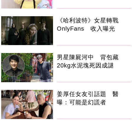
《哈利波特》女星轉戰
OnlyFans 收入曝光
男星陳屍河中 背包藏
20kg水泥塊死因成謎
姜厚任女友引話題 醫
曝：可能是幻謊者