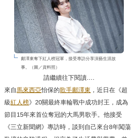
鄺澤東奪下紅人榜冠軍，接受專訪分享演藝生涯故
事。（圖／資料照）
請繼續往下閱讀….
來自
馬來西亞
怡保的
歌手
鄺澤東
，近日在《超
級
紅人榜
》20關最終車輪戰中成功封王，成為
節目15年來首位奪冠的大馬男歌手。他接受
《三立新聞網》專訪時，談到自己來台8年闖蕩