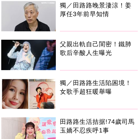
獨／田路路晚景淒涼！姜
厚任3年前早知情
父親出軌自己閨密！鐵肺
歌后辛酸人生曝光
獨／田路路生活陷困境！
女歌手超狂暖舉曝
田路路生活拮据!74歲司馬
玉嬌不忍疾呼1事