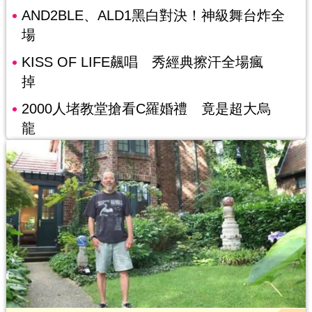
AND2BLE、ALD1黑白對決！神級舞台炸全
場
KISS OF LIFE飆唱 秀經典擦汗全場瘋
掉
2000人堵教堂搶看C羅婚禮 竟是超大烏
龍