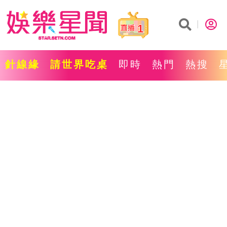
1
針線緣
請世界吃桌
即時
熱門
熱搜