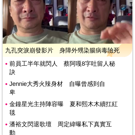
九孔突淚崩發影片 身障外甥染腸病毒險死
前員工半年就閃人 蔡阿嘎8字吐留人秘
訣
Jennie大秀火辣身材 自曝曾感到自
卑
金鐘星光主持陣容曝 夏和熙木木續扛紅
毯
潘裕文閃退歌壇 周定緯曝私下真實互
動