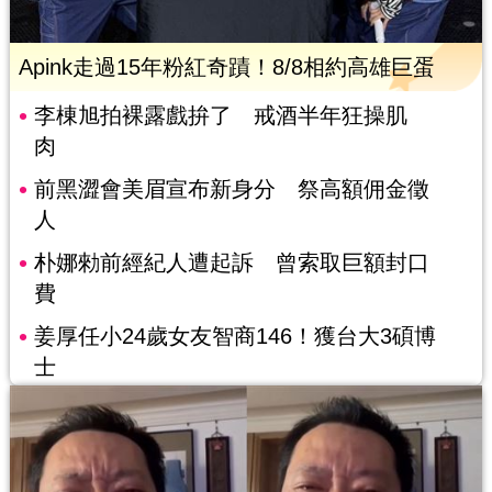
Apink走過15年粉紅奇蹟！8/8相約高雄巨蛋
李棟旭拍裸露戲拚了 戒酒半年狂操肌
肉
前黑澀會美眉宣布新身分 祭高額佣金徵
人
朴娜勑前經紀人遭起訴 曾索取巨額封口
費
姜厚任小24歲女友智商146！獲台大3碩博
士