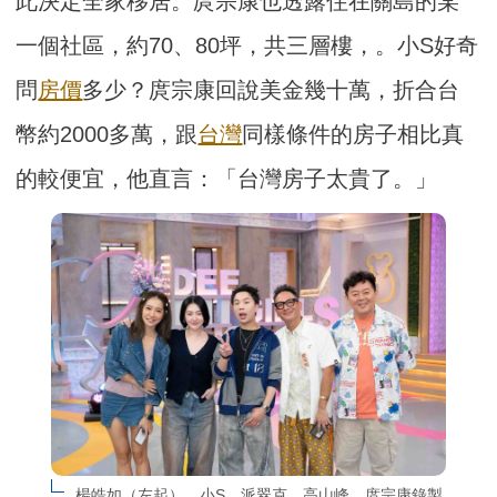
此決定全家移居。庹宗康也透露住在關島的某
一個社區，約70、80坪，共三層樓，。小S好奇
問
房價
多少？庹宗康回說美金幾十萬，折合台
幣約2000多萬，跟
台灣
同樣條件的房子相比真
的較便宜，他直言：「台灣房子太貴了。」
楊皓如（左起）、小S、派翠克、高山峰、庹宗康錄製