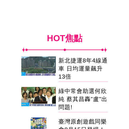
HOT焦點
新北捷運8年4線通
車 日均運量飆升
13倍
綠中常會助選何欣
純 蔡其昌轟"盧"出
問題!
臺灣原創遊戲同樂