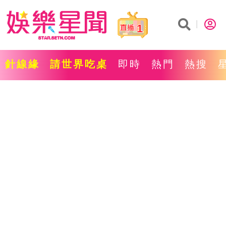
1
針線緣
請世界吃桌
即時
熱門
熱搜