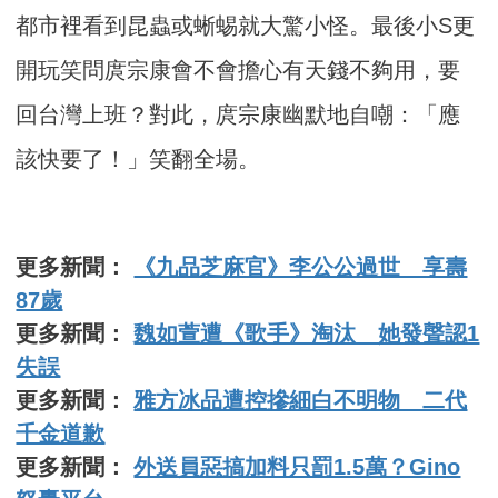
都市裡看到昆蟲或蜥蜴就大驚小怪。最後小S更
開玩笑問庹宗康會不會擔心有天錢不夠用，要
回台灣上班？對此，庹宗康幽默地自嘲：「應
該快要了！」笑翻全場。
更多新聞：
《九品芝麻官》李公公過世 享壽
87歲
更多新聞：
魏如萱遭《歌手》淘汰 她發聲認1
失誤
更多新聞：
雅方冰品遭控摻細白不明物 二代
千金道歉
更多新聞：
外送員惡搞加料只罰1.5萬？Gino