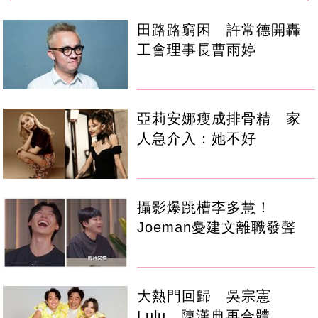
田路路窮困 許常德開轟
工會理事長曹雨婷
亞莉安娜瘦成排骨精 家
人急介入：她不好
攝影爆跳槽李多慧！
Joeman憂建文離職發聲
大熱門回歸 吳宗憲
Lulu、陳漢典再合體