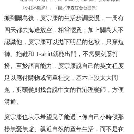
《小姐不熙娣》。（圖／東森綜合台提供）
搬到關島後，庹宗康的生活步調變慢，一周有
四天都去海邊放空，相當愜意；加上關島人不
認識他，庹宗康可以拋下明星的包袱，只穿短
褲、拖鞋和 T-shirt就能出門，不需要刻意打
扮。至於語言能力，庹宗康說自己的英文程度
足以應付購物或簡單社交，基本上沒太大問
題，剪頭髮則找會說中文的香港理髮師，方便
溝通。
庹宗康也表示希望兒子能過上像自己小時候那
樣無憂無慮、親近自然的童年生活，而不是在