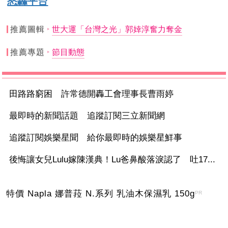
怒轟平台
推薦圖輯
世大運「台灣之光」郭婞淳奮力奪金
推薦專題
節目動態
田路路窮困 許常德開轟工會理事長曹雨婷
最即時的新聞話題 追蹤訂閱三立新聞網
追蹤訂閱娛樂星聞 給你最即時的娛樂星鮮事
後悔讓女兒Lulu嫁陳漢典！Lu爸鼻酸落淚認了 吐17...
特價 Napla 娜普菈 N.系列 乳油木保濕乳 150g
PR