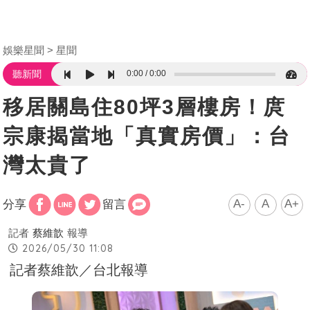
娛樂星聞
星聞
0:00
0:00
聽新聞
移居關島住80坪3層樓房！庹
宗康揭當地「真實房價」：台
灣太貴了
A-
A
A+
分享
留言
記者
蔡維歆
報導
2026/05/30 11:08
記者蔡維歆／台北報導