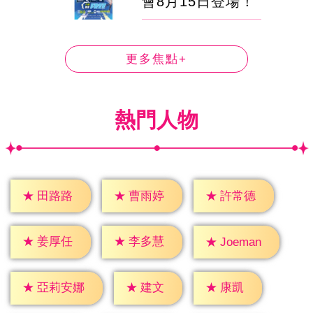
會8月15日登場！
更多焦點+
熱門人物
★
田路路
★
曹雨婷
★
許常德
★
姜厚任
★
李多慧
★
Joeman
★
建文
★
康凱
★
亞莉安娜