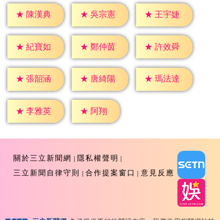
★
陳漢典
★
吳宗憲
★
王宇婕
★
紀寶如
★
鄭仲茵
★
許效舜
★
張韶涵
★
唐綺陽
★
瑪法達
★
阿翔
★
李雅英
關於三立新聞網
隱私權聲明
三立新聞自律守則
合作提案窗口
意見反應