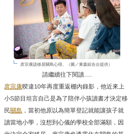
庹宗康談移居關島心得。（圖／東森綜合台提供）
請繼續往下閱讀….
庹宗康
暌違10年再度重返棚內錄影，他近來上
小S節目坦言自己是為了陪伴小孩讀書才決定移
民
關島
，當初他原以為簡單登記就能讓孩子就
讀當地小學，沒想到心儀的學校全部滿額，因