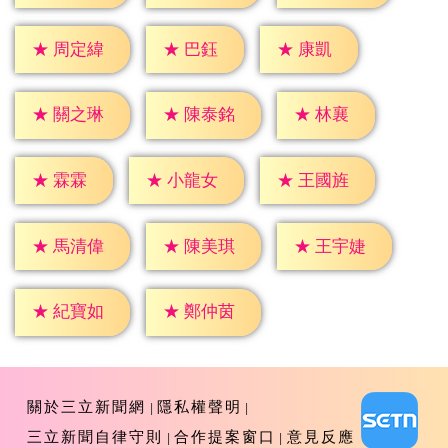
★
巴鈺
★
康凱
★
周定緯
★
林襄
★
關之琳
★
陳泰銘
★
霖霖
★
小龍女
★
王國旌
★
馬清偉
★
陳美琪
★
王宇婕
★
紀寶如
★
鄭仲茵
關於三立新聞網
隱私權聲明
三立新聞自律守則
合作提案窗口
意見反應