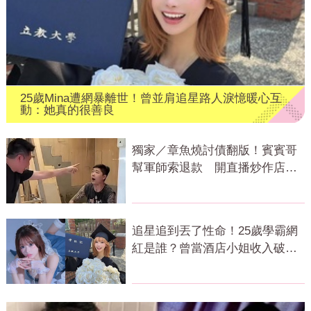
25歲Mina遭網暴離世！曾並肩追星路人淚憶暖心互
動：她真的很善良
獨家／章魚燒討債翻版！賓賓哥
幫軍師索退款 開直播炒作店家
急報案
追星追到丟了性命！25歲學霸網
紅是誰？曾當酒店小姐收入破
億 警方證實