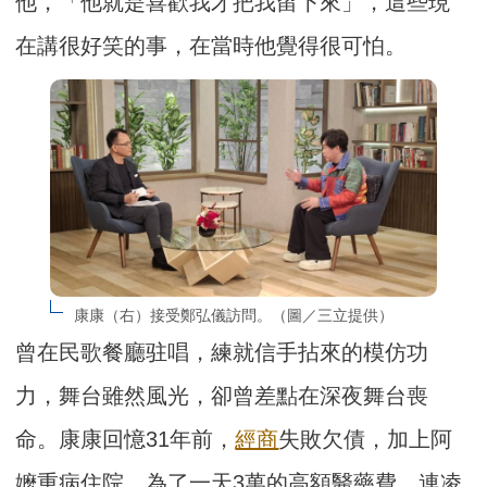
他，「他就是喜歡我才把我留下來」，這些現
在講很好笑的事，在當時他覺得很可怕。
康康（右）接受鄭弘儀訪問。（圖／三立提供）
曾在民歌餐廳驻唱，練就信手拈來的模仿功
力，舞台雖然風光，卻曾差點在深夜舞台喪
命。康康回憶31年前，
經商
失敗欠債，加上阿
嬤重病住院、為了一天3萬的高額醫藥費，連凌