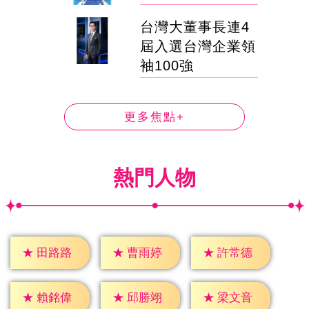
台灣大董事長連4
屆入選台灣企業領
袖100強
更多焦點+
熱門人物
★
田路路
★
曹雨婷
★
許常德
★
賴銘偉
★
邱勝翊
★
梁文音