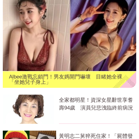
Albee激戰忘鎖門！男友媽開門嚇壞 目睹她全裸
「坐她兒子身上」
全家都明星！資深女星辭世享耆
壽94歲 演員兒悲洩臨終前病況
黃明志二舅猝死住家！「屍體發