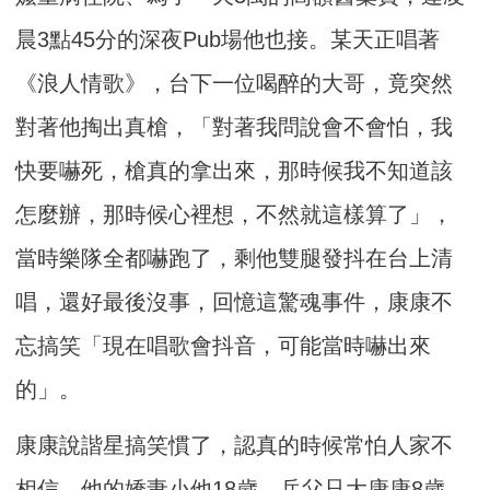
晨3點45分的深夜Pub場他也接。某天正唱著
《浪人情歌》，台下一位喝醉的大哥，竟突然
對著他掏出真槍，「對著我問說會不會怕，我
快要嚇死，槍真的拿出來，那時候我不知道該
怎麼辦，那時候心裡想，不然就這樣算了」，
當時樂隊全都嚇跑了，剩他雙腿發抖在台上清
唱，還好最後沒事，回憶這驚魂事件，康康不
忘搞笑「現在唱歌會抖音，可能當時嚇出來
的」。
康康說諧星搞笑慣了，認真的時候常怕人家不
相信，他的嬌妻小他18歲，岳父只大康康8歲，