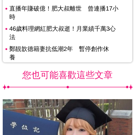
直播年賺破億！肥大叔離世 曾連播17小
時
46歲料理網紅肥大叔逝！月業績千萬3心
法
鄭靚歆德籍妻抗低潮2年 暫停創作休
養
您也可能喜歡這些文章