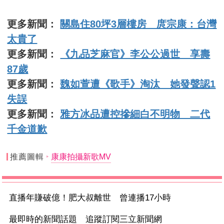
更多新聞：
關島住80坪3層樓房 庹宗康：台灣
太貴了
更多新聞：
《九品芝麻官》李公公過世 享壽
87歲
更多新聞：
魏如萱遭《歌手》淘汰 她發聲認1
失誤
更多新聞：
雅方冰品遭控摻細白不明物 二代
千金道歉
推薦圖輯
康康拍攝新歌MV
直播年賺破億！肥大叔離世 曾連播17小時
最即時的新聞話題 追蹤訂閱三立新聞網