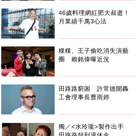
46歲料理網紅肥大叔逝！
月業績千萬3心法
粿粿、王子偷吃消失演藝
圈 賴銘偉曝近況
田路路窮困 許常德開轟
工會理事長曹雨婷
獨／<水玲瓏>製作出手
田路路領到退休金