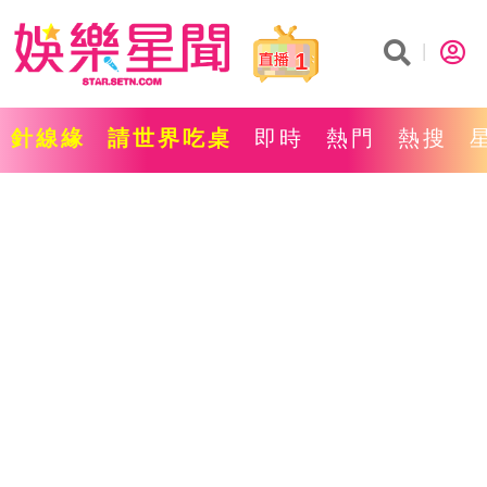
1
針線緣
請世界吃桌
即時
熱門
熱搜