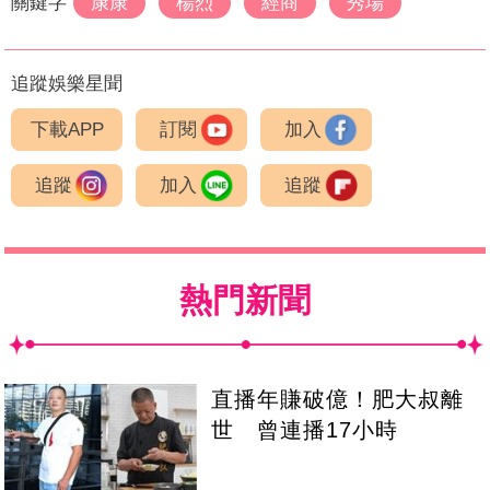
關鍵字
康康
楊烈
經商
秀場
追蹤娛樂星聞
下載APP
訂閱
加入
追蹤
加入
追蹤
熱門新聞
直播年賺破億！肥大叔離
世 曾連播17小時