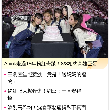
Apink走過15年粉紅奇蹟！8/8相約高雄巨蛋
王凱靈堂照惹淚 竟是「送媽媽的禮
物」
網紅肥大叔猝逝！網淚：一直覺得
怪
淚別高希均！沈春華悲痛揭私下真面