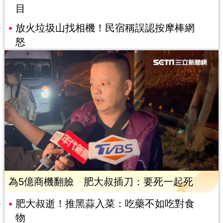
目
放火垃圾山找相機！民宿稱誤認按摩棒網
怒
為5億商機翻臉 肥大叔插刀：要死一起死
肥大叔逝！推黑蒜入菜：吃藥不如吃對食
物