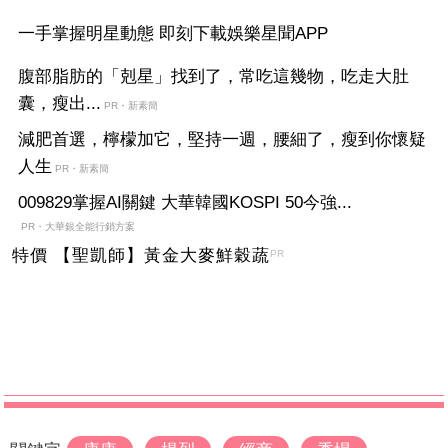
一手掌握明星動態 即刻下載娛樂星聞APP
腹部脂肪的「剋星」找到了，常吃這幾物，吃走大肚
囊，瘦出...
PR・新素簡
減肥首選，檸檬加它，堅持一週，腰細了，瘦到你懷疑
人生
PR・新素簡
009829掌握AI關鍵 大華韓國KOSPI 50今強...
PR・大華銀全能行銷方案
特價 【聖凱師】黃金大麥鮮穀蔬
PR