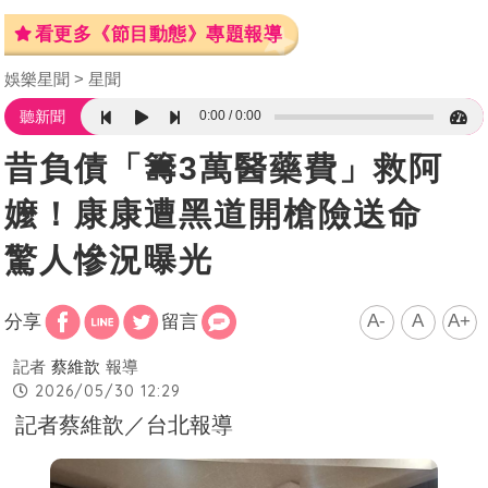
看更多《節目動態》專題報導
娛樂星聞
星聞
0:00
0:00
聽新聞
昔負債「籌3萬醫藥費」救阿
嬤！康康遭黑道開槍險送命
驚人慘況曝光
A-
A
A+
分享
留言
記者
蔡維歆
報導
2026/05/30 12:29
記者蔡維歆／台北報導