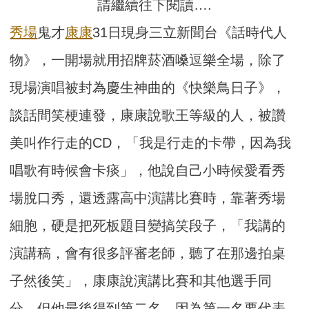
請繼續往下閱讀….
秀場
鬼才
康康
31日現身三立新聞台《話時代人
物》，一開場就用招牌菸酒嗓逗樂全場，除了
現場演唱被封為慶生神曲的《快樂鳥日子》，
談話間笑梗連發，康康說歌王等級的人，被讚
美叫作行走的CD，「我是行走的卡帶，因為我
唱歌有時候會卡痰」，他說自己小時候愛看秀
場脫口秀，還透露高中演講比賽時，靠著秀場
細胞，硬是把死板題目變搞笑段子，「我講的
演講稿，會有很多評審老師，聽了在那邊拍桌
子然後笑」，康康說演講比賽和其他選手同
分，但他最後得到第二名，因為第一名要代表