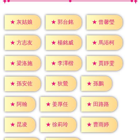
★
灰姑娘
★
郭台銘
★
曾馨瑩
★
方志友
★
楊銘威
★
馬浴柯
★
梁洛施
★
李澤楷
★
賈靜雯
★
狄鶯
★
孫鵬
★
孫安佐
★
阿翰
★
姜厚任
★
田路路
★
昆凌
★
徐莉玲
★
曹雨婷