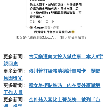
四叉貓也親自測試Meta AI。（圖／翻攝自臉書）
更多新聞：
古天樂遭向太挖入獄往事 本人6字
親回應
更多新聞：
傳川普打給賴清德計畫喊卡 關鍵
原因曝光
更多新聞：
韓女星拒貼胸貼 內在美外露嚇壞
工作人員
更多新聞：
金針菇入富比士菁英榜 被列「台
灣」爆哭