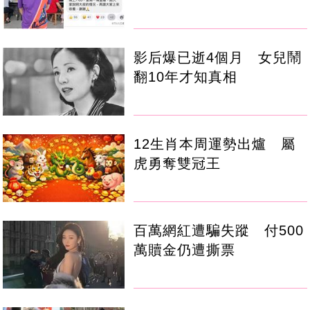
影后爆已逝4個月 女兒鬧
翻10年才知真相
12生肖本周運勢出爐 屬
虎勇奪雙冠王
百萬網紅遭騙失蹤 付500
萬贖金仍遭撕票