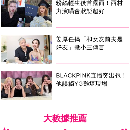
粉絲輕生後首露面！西村
力演唱會狀態超好
姜厚任揭「和女友前夫是
好友」撇小三傳言
BLACKPINK直播突出包！
他誤觸YG難堪現場
大數據推薦