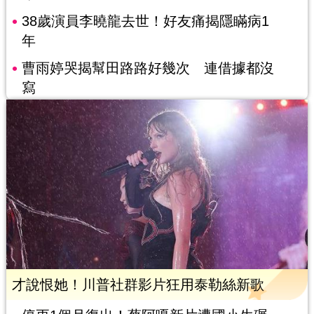
38歲演員李曉龍去世！好友痛揭隱瞞病1
年
曹雨婷哭揭幫田路路好幾次 連借據都沒
寫
才說恨她！川普社群影片狂用泰勒絲新歌