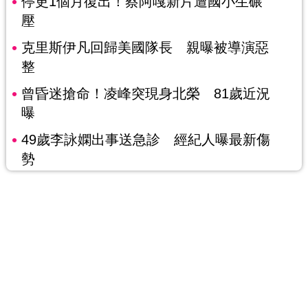
停更1個月復出！蔡阿嘎新片遭國小生碾
壓
克里斯伊凡回歸美國隊長 親曝被導演惡
整
曾昏迷搶命！凌峰突現身北榮 81歲近況
曝
49歲李詠嫻出事送急診 經紀人曝最新傷
勢