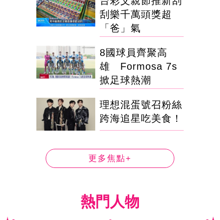
台彩父親節推新刮
刮樂千萬頭獎超
「爸」氣
8國球員齊聚高
雄 Formosa 7s
掀足球熱潮
理想混蛋號召粉絲
跨海追星吃美食！
更多焦點+
熱門人物