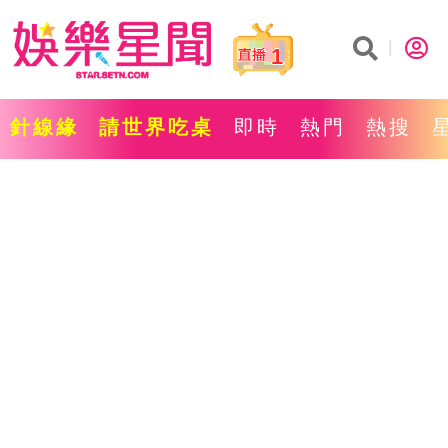
1
針線緣
請世界吃桌
即時
熱門
熱搜