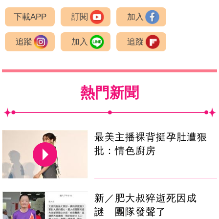
下載APP
訂閱
加入
追蹤
加入
追蹤
熱門新聞
最美主播裸背挺孕肚遭狠
批：情色廚房
新／肥大叔猝逝死因成
謎 團隊發聲了