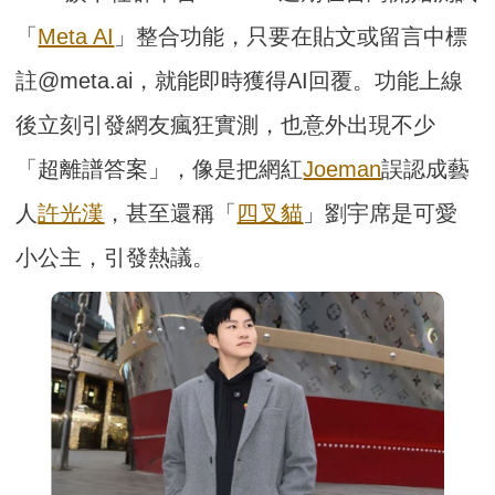
「
Meta AI
」整合功能，只要在貼文或留言中標
註@meta.ai，就能即時獲得AI回覆。功能上線
後立刻引發網友瘋狂實測，也意外出現不少
「超離譜答案」，像是把網紅
Joeman
誤認成藝
人
許光漢
，甚至還稱「
四叉貓
」劉宇席是可愛
小公主，引發熱議。