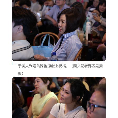
于美人到場為陳盈潔獻上祝福。（圖／記者鄭孟晃攝
影）