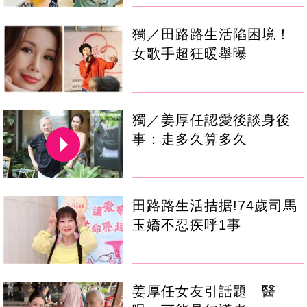
獨／田路路生活陷困境！
女歌手超狂暖舉曝
獨／姜厚任認愛後談身後
事：走多久算多久
田路路生活拮据!74歲司馬
玉嬌不忍疾呼1事
姜厚任女友引話題 醫