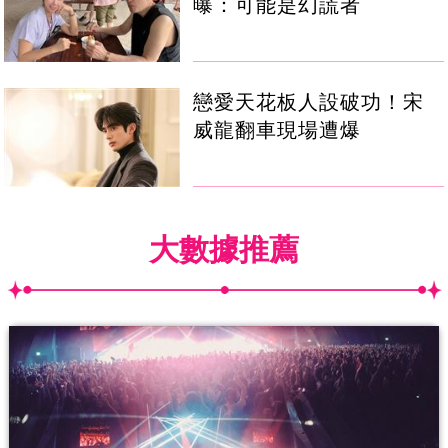
曝：可能是幻謊者
戀愛天花板人設破功！宋
威龍翻車現場遭爆
大數據推薦