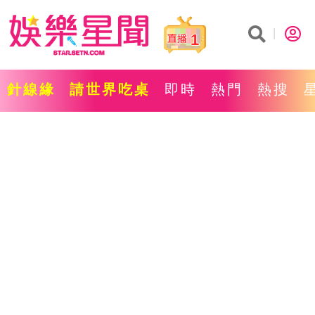
1
針線緣
請世界吃桌
即時
熱門
熱搜