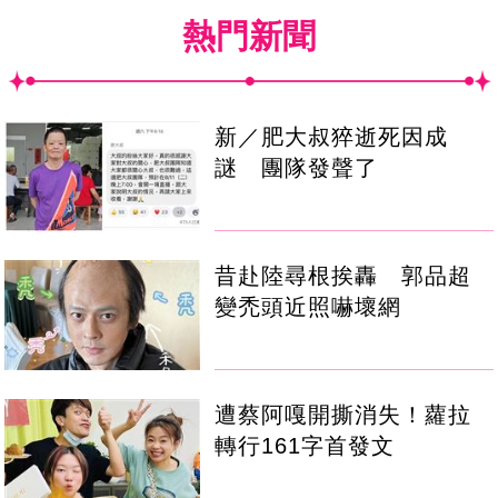
熱門新聞
新／肥大叔猝逝死因成
謎 團隊發聲了
昔赴陸尋根挨轟 郭品超
變禿頭近照嚇壞網
遭蔡阿嘎開撕消失！蘿拉
轉行161字首發文