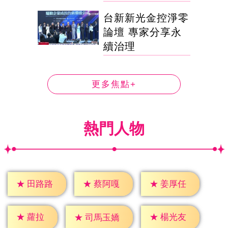
台新新光金控淨零
論壇 專家分享永
續治理
更多焦點+
熱門人物
★
田路路
★
蔡阿嘎
★
姜厚任
★
蘿拉
★
楊光友
★
司馬玉嬌