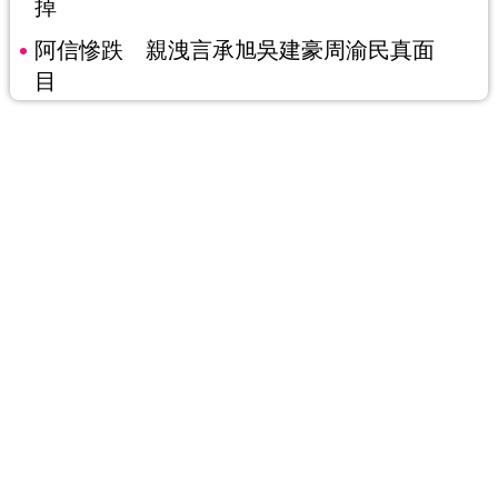
掉
阿信慘跌 親洩言承旭吳建豪周渝民真面
目