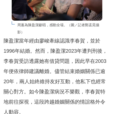
周蕙為陳盈潔獻唱，感動全場。（圖／記者鄭孟晃攝
影）
陳盈潔當年經由廖峻牽線認識李春賀，並於
1996年結婚。然而，陳盈潔2023年遭判刑後，
李春賀受訪透露她有借貸問題，因此早在2003
年便依律師建議離婚。儘管結束婚姻關係已逾
20年，兩人始終維持友好互動，他私下也經常
關心對方。如今陳盈潔病況不樂觀，李春賀特
地前往探視，這段跨越婚姻關係的情誼格外令
人動容。