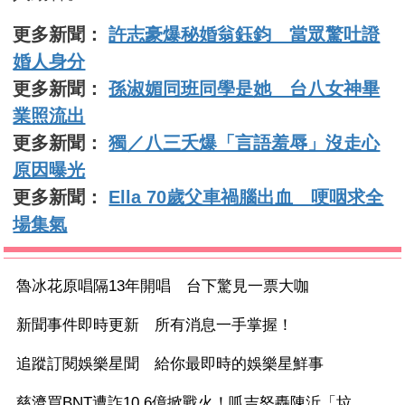
更多新聞：
許志豪爆秘婚翁鈺鈞 當眾驚吐證
婚人身分
更多新聞：
孫淑媚同班同學是她 台八女神畢
業照流出
更多新聞：
獨／八三夭爆「言語羞辱」沒走心
原因曝光
更多新聞：
Ella 70歲父車禍腦出血 哽咽求全
場集氣
魯冰花原唱隔13年開唱 台下驚見一票大咖
新聞事件即時更新 所有消息一手掌握！
追蹤訂閱娛樂星聞 給你最即時的娛樂星鮮事
慈濟買BNT遭詐10.6億掀戰火！呱吉怒轟陳沂「垃