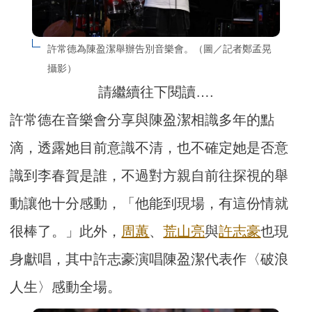
許常德為陳盈潔舉辦告別音樂會。（圖／記者鄭孟晃
攝影）
請繼續往下閱讀….
許常德在音樂會分享與陳盈潔相識多年的點
滴，透露她目前意識不清，也不確定她是否意
識到李春賀是誰，不過對方親自前往探視的舉
動讓他十分感動，「他能到現場，有這份情就
很棒了。」此外，
周蕙
、
荒山亮
與
許志豪
也現
身獻唱，其中許志豪演唱陳盈潔代表作〈破浪
人生〉感動全場。