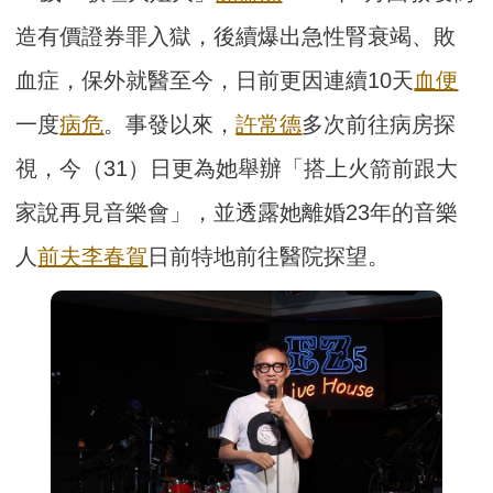
造有價證券罪入獄，後續爆出急性腎衰竭、敗
血症，保外就醫至今，日前更因連續10天
血便
一度
病危
。事發以來，
許常德
多次前往病房探
視，今（31）日更為她舉辦「搭上火箭前跟大
家說再見音樂會」，並透露她離婚23年的音樂
人
前夫
李春賀
日前特地前往醫院探望。