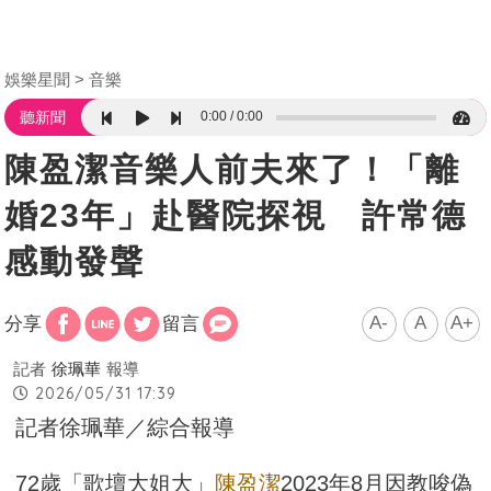
娛樂星聞
音樂
0:00
0:00
聽新聞
陳盈潔音樂人前夫來了！「離
婚23年」赴醫院探視 許常德
感動發聲
A-
A
A+
分享
留言
記者
徐珮華
報導
2026/05/31 17:39
記者徐珮華／綜合報導
72歲「歌壇大姐大」
陳盈潔
2023年8月因教唆偽