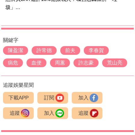
圾」...
關鍵字
陳盈潔
許常德
前夫
李春賀
病危
血便
周蕙
許志豪
荒山亮
追蹤娛樂星聞
下載APP
訂閱
加入
追蹤
加入
追蹤