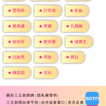
★
乾妹
★
曹雨婷
★
許常德
★
李娜
★
雅典娜
★
孔麗梅
★
徐莉玲
★
蔡依珊
★
連勝文
★
周遊
★
茜拉
★
沈政男
★
甘比
★
陳凱韻
關於三立新聞網
隱私權聲明
三立新聞自律守則
合作提案窗口
意見反應