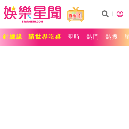
1
針線緣
請世界吃桌
即時
熱門
熱搜