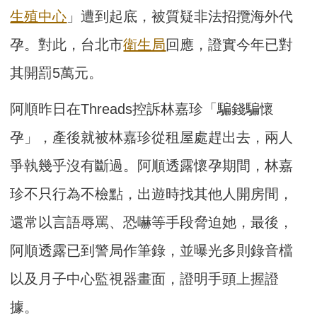
生殖中心
」遭到起底，被質疑非法招攬海外代
孕。對此，台北市
衛生局
回應，證實今年已對
其開罰5萬元。
阿順昨日在Threads控訴林嘉珍「騙錢騙懷
孕」，產後就被林嘉珍從租屋處趕出去，兩人
爭執幾乎沒有斷過。阿順透露懷孕期間，林嘉
珍不只行為不檢點，出遊時找其他人開房間，
還常以言語辱罵、恐嚇等手段脅迫她，最後，
阿順透露已到警局作筆錄，並曝光多則錄音檔
以及月子中心監視器畫面，證明手頭上握證
據。