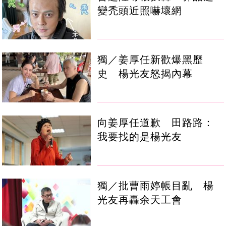
變禿頭近照嚇壞網
獨／姜厚任新歡爆黑歷
史 楊光友怒揭內幕
向姜厚任道歉 田路路：
我要找的是楊光友
獨／批曹雨婷帳目亂 楊
光友再轟余天工會