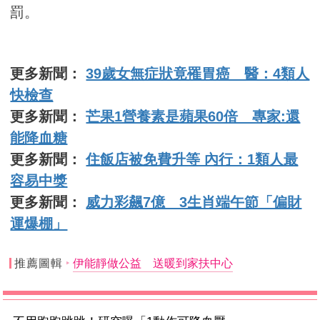
罰。
更多新聞：
39歲女無症狀竟罹胃癌 醫：4類人
快檢查
更多新聞：
芒果1營養素是蘋果60倍 專家:還
能降血糖
更多新聞：
住飯店被免費升等 內行：1類人最
容易中獎
更多新聞：
威力彩飆7億 3生肖端午節「偏財
運爆棚」
推薦圖輯
伊能靜做公益 送暖到家扶中心