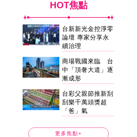
HOT焦點
台新新光金控淨零
論壇 專家分享永
續治理
商場戰國來臨 台
中「頂奢大道」逐
漸成形
台彩父親節推新刮
刮樂千萬頭獎超
「爸」氣
更多焦點+