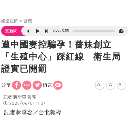
娛樂星聞
健康
0:00
0:00
聽新聞
遭中國妻控騙孕！薔妹創立
「生殖中心」踩紅線 衛生局
證實已開罰
A-
A
A+
分享
留言
記者 蔣季容 報導
2026/06/01 11:07
記者蔣季容／台北報導