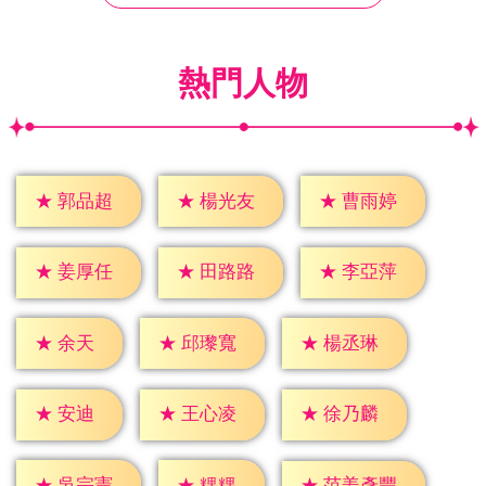
熱門人物
★
郭品超
★
楊光友
★
曹雨婷
★
姜厚任
★
田路路
★
李亞萍
★
余天
★
邱瓈寬
★
楊丞琳
★
安迪
★
王心凌
★
徐乃麟
★
粿粿
★
吳宗憲
★
范姜彥豐