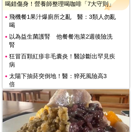
喝錯傷身！營養師整理喝咖啡「7大守則」
飛機餐1果汁爆廁所之亂 醫：3類人勿亂
喝
以為益生菌護腎 他餐餐泡菜2週後險洗
腎
狂冒百顆紅疹非毛囊炎！醫診斷出罕見疾
病
太陽下抽菸突倒地！醫：猝死風險高3
倍