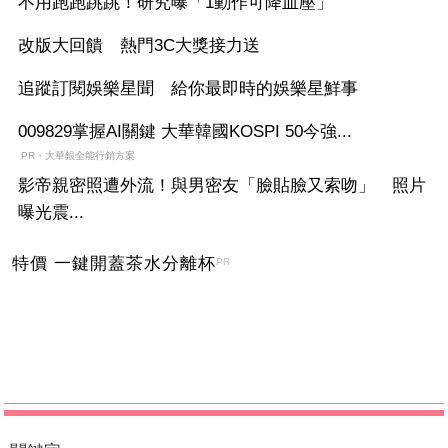
不用跑跑跳跳！研究曝「1動作可降血壓」
改版大回饋 熱門3C大獎接力送
追蹤訂閱娛樂星聞 給你最即時的娛樂星鮮事
009829掌握AI關鍵 大華韓國KOSPI 50今強...
PR・大華銀全能行銷方案
影帝親密照遭外流！與男密友「臉貼臉又索吻」 照片
曝光震...
特價 一鍵開蓋茶水分離杯
PR