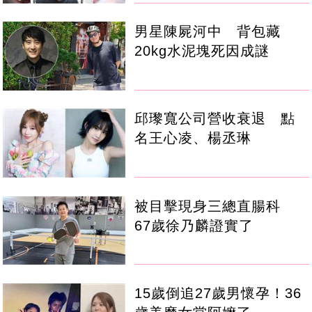
男星陳屍河中 背包藏
20kg水泥塊死因成謎
邱瓈寬公司營收衰退 點
名王心凌、楊丞琳
被目擊現身三總直腸科
67歲徐乃麟證實了
15歲倒追27歲男懷孕！36