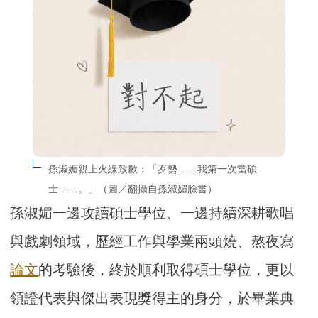
孫淑媚親上火線致歉：「歹勢……我第一次當碩
士……。」（圖／翻攝自孫淑媚臉書）
孫淑媚一邊攻讀碩士學位、一邊持續深耕歌唱
與戲劇領域，歷經工作與學業兩頭燒、熬夜寫
論文
的考驗後，終於順利取得碩士學位，更以
領證代表與傑出表現獎得主的身分，於畢業典