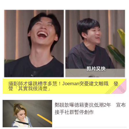
攝影師才爆跳槽李多慧！Joeman突憂建文離職 發
聲「其實我很清楚」
鄭靚歆曝德籍妻抗低潮2年 宣布
接手社群暫停創作