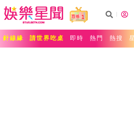
1
針線緣
請世界吃桌
即時
熱門
熱搜