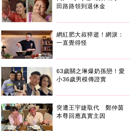
田路路領到退休金
網紅肥大叔猝逝！網淚：
一直覺得怪
63歲關之琳爆奶孫戀！愛
小36歲男模傳證實
突遭王宇婕取代 鄭仲茵
本尊回應真實主因