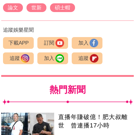
論文
世新
碩士帽
追蹤娛樂星聞
下載APP
訂閱
加入
追蹤
加入
追蹤
熱門新聞
直播年賺破億！肥大叔離
世 曾連播17小時