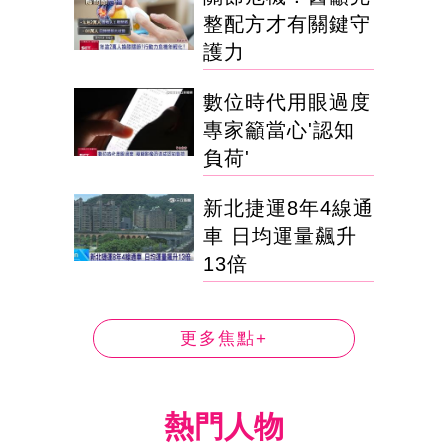
整配方才有關鍵守
護力
數位時代用眼過度
專家籲當心'認知
負荷'
新北捷運8年4線通
車 日均運量飆升
13倍
更多焦點+
熱門人物