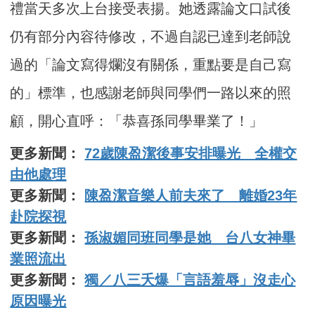
禮當天多次上台接受表揚。她透露論文口試後
仍有部分內容待修改，不過自認已達到老師說
過的「論文寫得爛沒有關係，重點要是自己寫
的」標準，也感謝老師與同學們一路以來的照
顧，開心直呼：「恭喜孫同學畢業了！」
更多新聞：
72歲陳盈潔後事安排曝光 全權交
由他處理
更多新聞：
陳盈潔音樂人前夫來了 離婚23年
赴院探視
更多新聞：
孫淑媚同班同學是她 台八女神畢
業照流出
更多新聞：
獨／八三夭爆「言語羞辱」沒走心
原因曝光