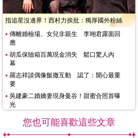
指追星沒邊界！西村力挨批：獨厚國外粉絲
傳離婚檢場、女兒非親生 李翊君露面回
應
胡瓜保險箱百萬現金消失 鬆口驚人內
幕
羅志祥談偶像飯撒互動 認了：開心最重
要
吳建豪二婚嬌妻現身曼谷！甜蜜合照首曝
光
您也可能喜歡這些文章