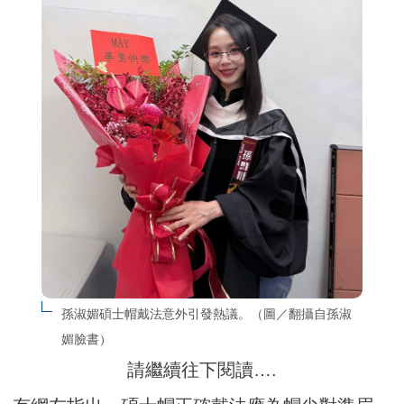
孫淑媚碩士帽戴法意外引發熱議。（圖／翻攝自孫淑
媚臉書）
請繼續往下閱讀….