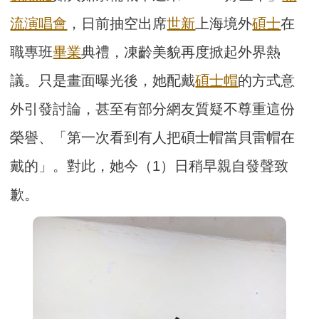
流
演唱會
，日前抽空出席
世新
上海境外
碩士
在
職專班
畢業
典禮，凍齡美貌再度掀起外界熱
議。只是畫面曝光後，她配戴
碩士帽
的方式意
外引發討論，甚至有部分網友質疑不尊重這份
榮譽、「第一次看到有人把碩士帽當貝雷帽在
戴的」。對此，她今（1）日稍早親自發聲致
歉。