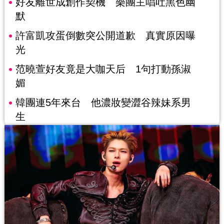
好友離世成創作契機 樂團主唱吐黑色幽
默
許富凱攻蛋倒數突公開道歉 真實原因曝
光
范曉萱好友竟是大咖天后 1句打動孫淑
媚
韓團連5年來台 他濃妝變澀谷辣妹系男
生