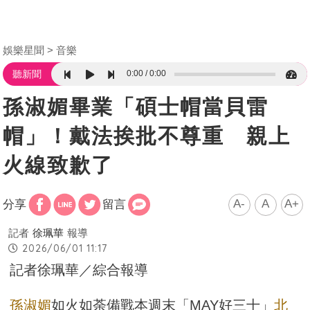
娛樂星聞
音樂
0:00
0:00
聽新聞
孫淑媚畢業「碩士帽當貝雷
帽」！戴法挨批不尊重 親上
火線致歉了
A-
A
A+
分享
留言
記者
徐珮華
報導
2026/06/01 11:17
記者徐珮華／綜合報導
孫淑媚
如火如荼備戰本週末「MAY好三十」
北