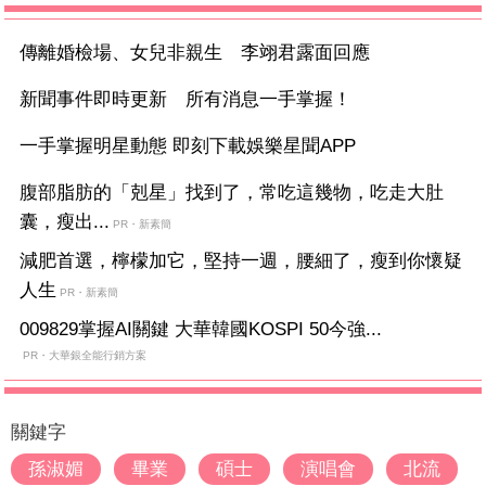
傳離婚檢場、女兒非親生 李翊君露面回應
新聞事件即時更新 所有消息一手掌握！
一手掌握明星動態 即刻下載娛樂星聞APP
腹部脂肪的「剋星」找到了，常吃這幾物，吃走大肚
囊，瘦出...
PR・新素簡
減肥首選，檸檬加它，堅持一週，腰細了，瘦到你懷疑
人生
PR・新素簡
009829掌握AI關鍵 大華韓國KOSPI 50今強...
PR・大華銀全能行銷方案
關鍵字
孫淑媚
畢業
碩士
演唱會
北流