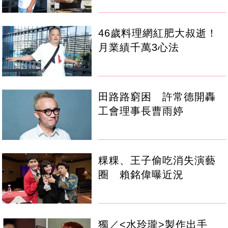
46歲料理網紅肥大叔逝！
月業績千萬3心法
田路路窮困 許常德開轟
工會理事長曹雨婷
粿粿、王子偷吃消失演藝
圈 賴銘偉曝近況
獨／<水玲瓏>製作出手