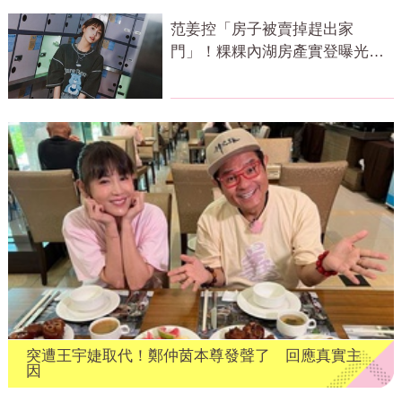
范姜控「房子被賣掉趕出家
門」！粿粿內湖房產實登曝光 3
年僅賺69萬
突遭王宇婕取代！鄭仲茵本尊發聲了 回應真實主
因