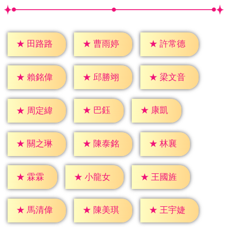
★
田路路
★
曹雨婷
★
許常德
★
賴銘偉
★
邱勝翊
★
梁文音
★
巴鈺
★
康凱
★
周定緯
★
林襄
★
關之琳
★
陳泰銘
★
霖霖
★
小龍女
★
王國旌
★
馬清偉
★
陳美琪
★
王宇婕