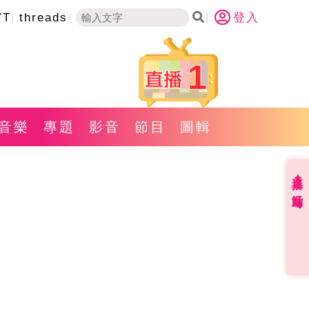
YT
threads
登入
1
音樂
專題
影音
節目
圖輯
直播✦活動