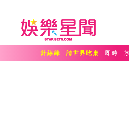
針線緣
請世界吃桌
即時