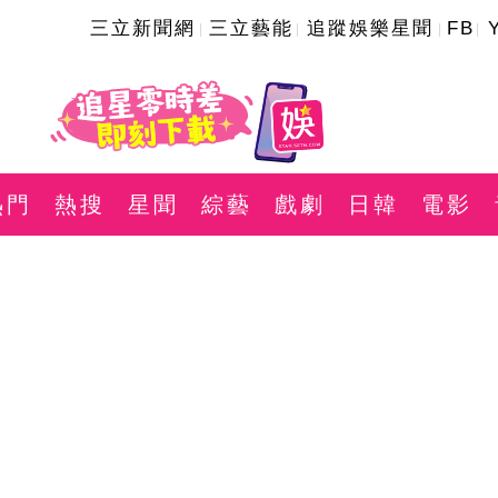
三立新聞網
三立藝能
追蹤娛樂星聞
FB
熱門
熱搜
星聞
綜藝
戲劇
日韓
電影