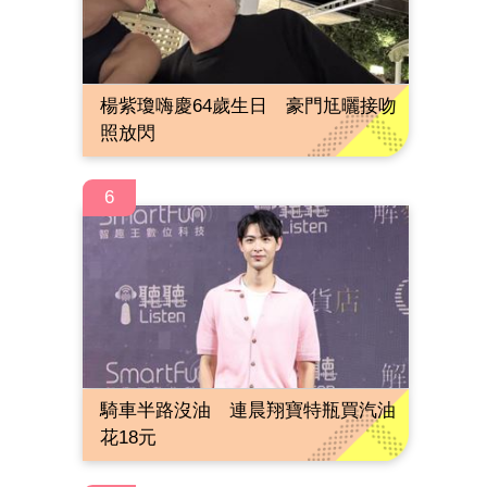
楊紫瓊嗨慶64歲生日 豪門尪曬接吻
照放閃
6
騎車半路沒油 連晨翔寶特瓶買汽油
花18元