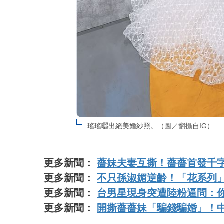
瑤瑤曬出絕美婚紗照。（圖／翻攝自IG）
更多新聞：
薔妹夫妻互撕！薔薔首發千
更多新聞：
不只孫淑媚逆齡！「花系列」
更多新聞：
台男星現身突遭陸粉逼問：
更多新聞：
開撕薔薔妹「騙錢騙婚」！