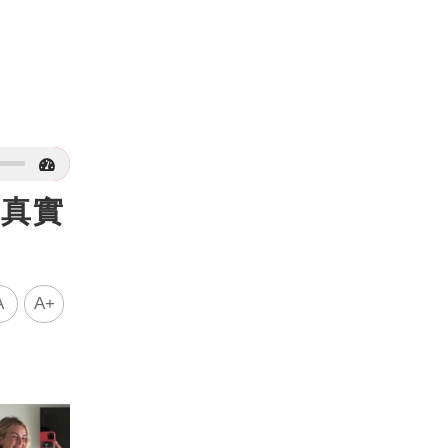
口真實
A
A+