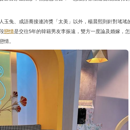
人玉兔、成語蕎接連誇獎「太美」以外，楊晨熙則針對瑤瑤
段
戀情
是交往5年的韓籍男友李振遠，雙方一度論及婚嫁，怎料
戀情。