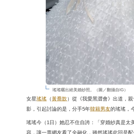
瑤瑤曬出絕美婚紗照。（圖／翻攝自IG）
女星
瑤瑤
（
黃喬歆
）從《我愛黑澀會》出道，親
影，引起討論的是，分手5年
韓籍
男友
的瑤瑤，
瑤瑤今（1日）她忍不住自誇：「穿婚紗真是太
容，讓一票網友看了全融化，雖然瑤瑤此回是配