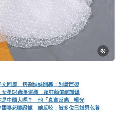
字文回應 切割妹妹開轟：別當巨嬰
女星54歲長這樣 超狂顏值網讚爆
你是中國人嗎？ 他「真實反應」曝光
中國妻怒曬證據 她反咬：被多位已婚男包養