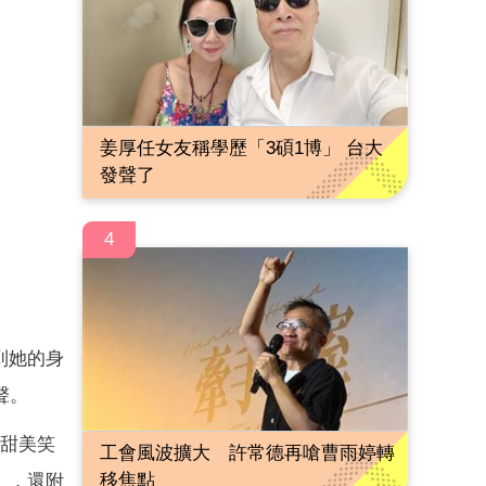
姜厚任女友稱學歷「3碩1博」 台大
發聲了
4
到她的身
聲。
出甜美笑
工會風波擴大 許常德再嗆曹雨婷轉
移焦點
」，還附