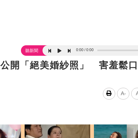
0:00
0:00
聽新聞
突公開「絕美婚紗照」 害羞鬆
A-