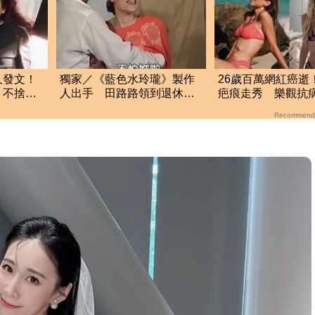
又發文！
獨家／《藍色水玲瓏》製作
26歲百萬網紅癌逝
 不捨摯
人出手 田路路領到退休
疤痕走秀 樂觀抗
金！隱忍6年吐內幕
網
Recommend