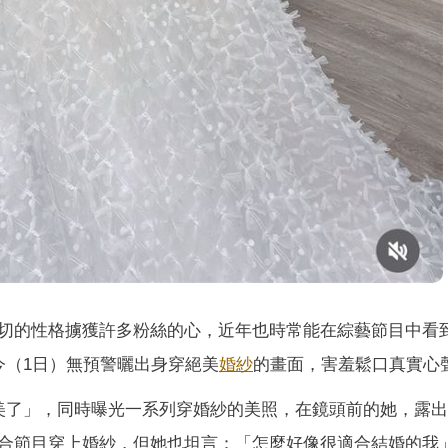
切的性格擄獲許多粉絲的心，近年也時常能在綜藝節目中看
今（1日）無預警曬出身穿絕美
婚紗
的畫面，害羞鬆口真實心
美了」，同時曝光一系列穿婚紗的美照，在鏡頭前的她，露
合節目穿上婚紗，但她也坦言：「怎麼好像很適合結婚的我