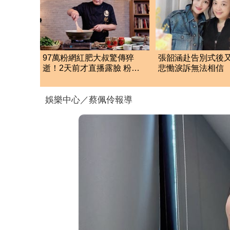
97萬粉網紅肥大叔驚傳猝
張韶涵赴告別式後
逝！2天前才直播露臉 粉絲
悲慟淚訴無法相信
驚：一直覺得怪
友化妝師逝世
娛樂中心／蔡佩伶報導