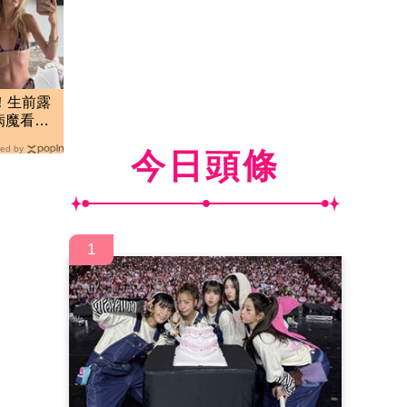
！生前露
病魔看哭
ed by
今日頭條
1