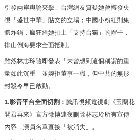
引發兩岸輿論夾擊。台灣網友質疑她曾轉發央
視「盛世中華」貼文的立場；中國小粉紅則集
體炸鍋，瘋狂給她扣上「支持台獨」的帽子，
排山倒海要求全面抵制。
雖然林志玲隨即發表「未曾想到這個稱謂的重
量如此沉重」並婉拒董事一職，但中共的無形
封殺令早已啟動。
1.影音平台全面切割：
騰訊視頻電視劇《玉蘭花
開君再來》官方微博連夜刪除林志玲所有宣傳
內容，演員名單直接「被消失」。