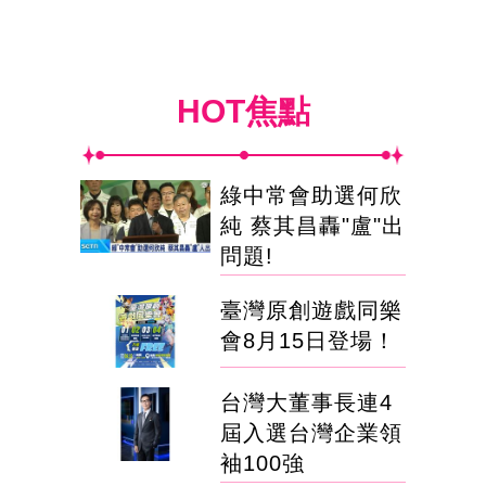
HOT焦點
綠中常會助選何欣
純 蔡其昌轟"盧"出
問題!
臺灣原創遊戲同樂
會8月15日登場！
台灣大董事長連4
屆入選台灣企業領
袖100強