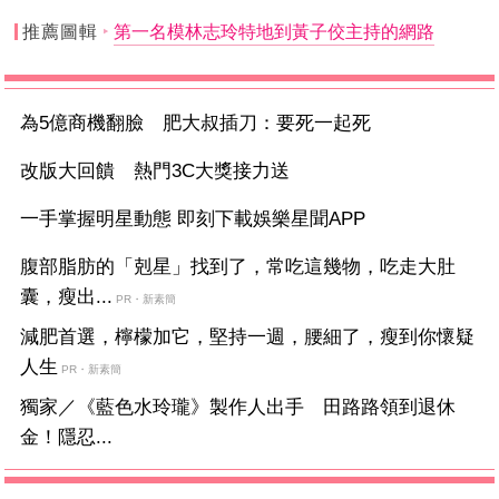
推薦圖輯
第一名模林志玲特地到黃子佼主持的網路
為5億商機翻臉 肥大叔插刀：要死一起死
改版大回饋 熱門3C大獎接力送
一手掌握明星動態 即刻下載娛樂星聞APP
腹部脂肪的「剋星」找到了，常吃這幾物，吃走大肚
囊，瘦出...
PR・新素簡
減肥首選，檸檬加它，堅持一週，腰細了，瘦到你懷疑
人生
PR・新素簡
獨家／《藍色水玲瓏》製作人出手 田路路領到退休
金！隱忍...