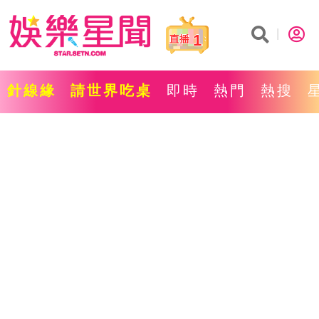
1
針線緣
請世界吃桌
即時
熱門
熱搜