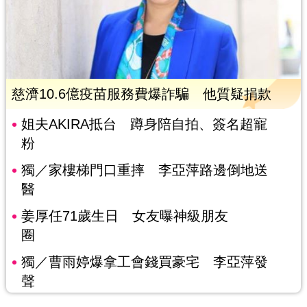
慈濟10.6億疫苗服務費爆詐騙 他質疑捐款
姐夫AKIRA抵台 蹲身陪自拍、簽名超寵
粉
獨／家樓梯門口重摔 李亞萍路邊倒地送
醫
姜厚任71歲生日 女友曝神級朋友
圈
獨／曹雨婷爆拿工會錢買豪宅 李亞萍發
聲