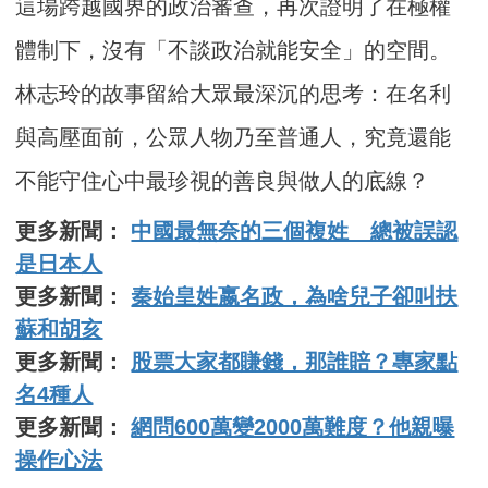
這場跨越國界的政治審查，再次證明了在極權
體制下，沒有「不談政治就能安全」的空間。
林志玲的故事留給大眾最深沉的思考：在名利
與高壓面前，公眾人物乃至普通人，究竟還能
不能守住心中最珍視的善良與做人的底線？
更多新聞：
中國最無奈的三個複姓 總被誤認
是日本人
更多新聞：
秦始皇姓嬴名政，為啥兒子卻叫扶
蘇和胡亥
更多新聞：
股票大家都賺錢，那誰賠？專家點
名4種人
更多新聞：
網問600萬變2000萬難度？他親曝
操作心法