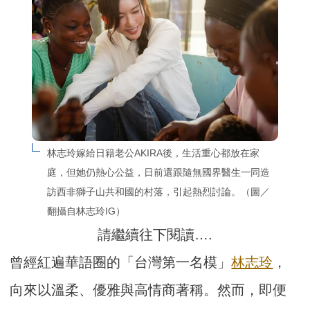
林志玲嫁給日籍老公AKIRA後，生活重心都放在家
庭，但她仍熱心公益，日前還跟隨無國界醫生一同造
訪西非獅子山共和國的村落，引起熱烈討論。（圖／
翻攝自林志玲IG）
請繼續往下閱讀….
曾經紅遍華語圈的「台灣第一名模」
林志玲
，
向來以溫柔、優雅與高情商著稱。然而，即便