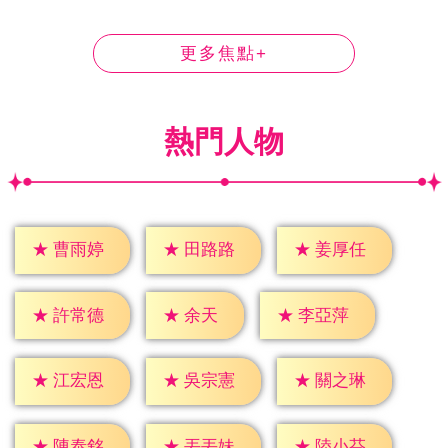
更多焦點+
熱門人物
★
曹雨婷
★
田路路
★
姜厚任
★
余天
★
許常德
★
李亞萍
★
江宏恩
★
吳宗憲
★
關之琳
★
陳泰銘
★
丟丟妹
★
陸小芬