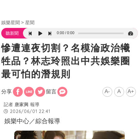
娛樂星聞
星聞
0:00
0:00
聽新聞
慘遭連夜切割？名模淪政治犧
牲品？林志玲照出中共娛樂圈
最可怕的潛規則
A-
A
A+
分享
留言
記者
唐家興
報導
2026/06/01 22:41
娛樂中心／綜合報導