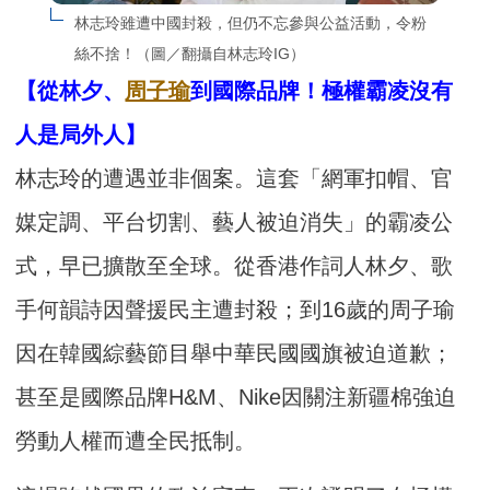
林志玲雖遭中國封殺，但仍不忘參與公益活動，令粉
絲不捨！（圖／翻攝自林志玲IG）
【從林夕、
周子瑜
到國際品牌！極權霸凌沒有
人是局外人】
林志玲的遭遇並非個案。這套「網軍扣帽、官
媒定調、平台切割、藝人被迫消失」的霸凌公
式，早已擴散至全球。從香港作詞人林夕、歌
手何韻詩因聲援民主遭封殺；到16歲的周子瑜
因在韓國綜藝節目舉中華民國國旗被迫道歉；
甚至是國際品牌H&M、Nike因關注新疆棉強迫
勞動人權而遭全民抵制。