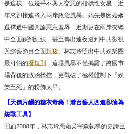
是這樣一位幾乎不與人交惡的指標性女星，近
年來卻接連捲入兩岸政治風暴。她先是因婚姻
選擇遭中國輿論惡意羞辱，近期更在兩岸夾縫
中全面踩到紅線，甚至傳出連夜遭到中共影視
與綜藝節目全面
封殺
。林志玲照出中共娛樂圈
最可怕的
潛規則
，這場風暴不僅揭露了跨國市
場背後的政治操控，更戳破了極權體制下「娛
樂至死」的粉飾太平。
【天價片酬的糖衣毒藥！港台藝人西進卻淪為
統戰工具】
回顧2008年，林志玲憑藉吳宇森執導的史詩巨