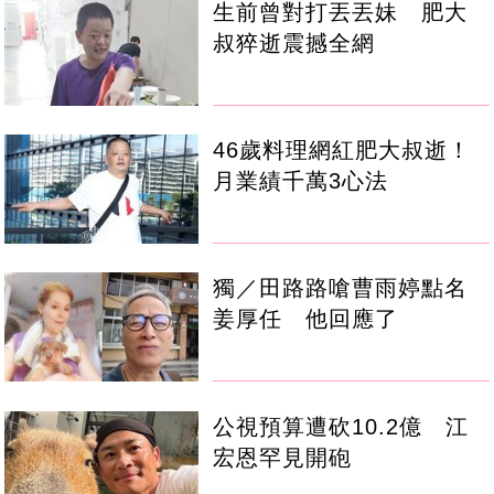
生前曾對打丟丟妹 肥大
叔猝逝震撼全網
46歲料理網紅肥大叔逝！
月業績千萬3心法
獨／田路路嗆曹雨婷點名
姜厚任 他回應了
公視預算遭砍10.2億 江
宏恩罕見開砲