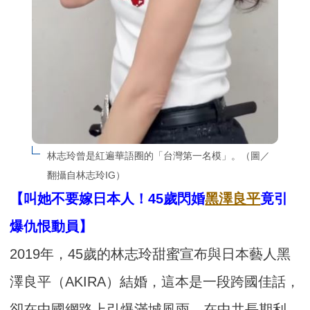
林志玲曾是紅遍華語圈的「台灣第一名模」。（圖／
翻攝自林志玲IG）
【叫她不要嫁日本人！45歲閃婚
黑澤良平
竟引
爆仇恨動員】
2019年，45歲的林志玲甜蜜宣布與日本藝人黑
澤良平（AKIRA）結婚，這本是一段跨國佳話，
卻在中國網路上引爆滿城風雨。在中共長期利