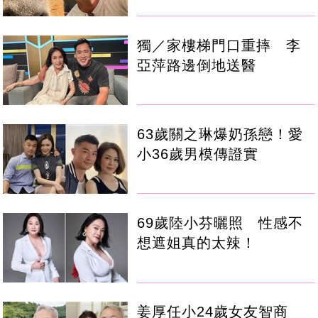
獨／家樓梯門口重摔 李
亞萍路邊倒地送醫
63歲關之琳爆奶孫戀！愛
小36歲男模傳證實
69歲陸小芬曬照 性感不
想遮姐真的太辣！
姜厚任小24歲女友智商