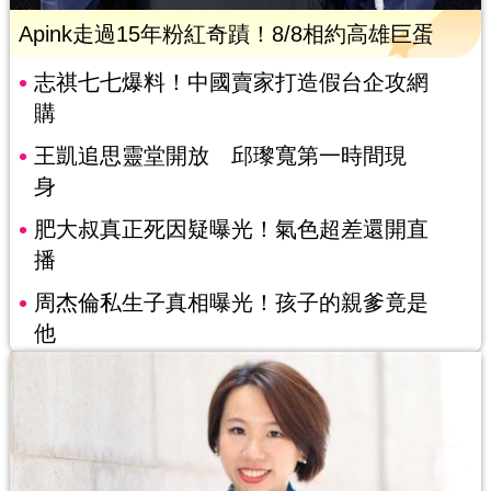
Apink走過15年粉紅奇蹟！8/8相約高雄巨蛋
志祺七七爆料！中國賣家打造假台企攻網
購
王凱追思靈堂開放 邱瓈寬第一時間現
身
肥大叔真正死因疑曝光！氣色超差還開直
播
周杰倫私生子真相曝光！孩子的親爹竟是
他