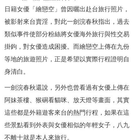
日籍女優「繪戀空」曾因曬出赴台旅行照片，
被影射來台賣淫，對此一劍浣春秋指出，過去
類似事件使部分粉絲將女優海外旅行與性交易
掛鉤，對女優造成困擾。而繪戀空上傳在九份
等地的旅遊照片，正是希望以實際行程證明自
身清白。
一劍浣春秋還說，另外也曾看過有女優上傳在
阿妹茶樓、猴硐看貓咪、放天燈等畫面，其實
這些都是外籍遊客來台的熱門行程，如果在這
些景點看到外表與女優相似的年輕女子，八九
不離十就是本人來旅行。