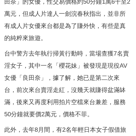
田奈」的女優，性交易價格約50分鐘1萬6千至2
萬元，但成人片達人一劍浣春秋指出，並非所
有成人片女優來台都是為了賺外快，有些是真
的純粹來旅遊。
台中警方去年執行掃黃行動時，當場查獲7名賣
淫女子，其中一名「櫻花妹」被發現是現役AV
女優「良田奈」，據了解，她已是第二次來
台，前次來台賣淫走紅，沒幾天就賺得盆滿缽
滿，後來又再度利用拍片空檔來台兼差，服務
50分鐘就要價2萬元，價格不菲。
此外，去年8月間，有2名年輕日本女子假借旅