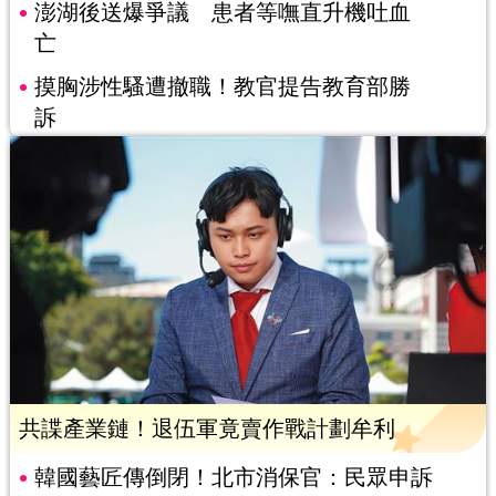
澎湖後送爆爭議 患者等嘸直升機吐血
亡
摸胸涉性騷遭撤職！教官提告教育部勝
訴
共諜產業鏈！退伍軍竟賣作戰計劃牟利
韓國藝匠傳倒閉！北市消保官：民眾申訴