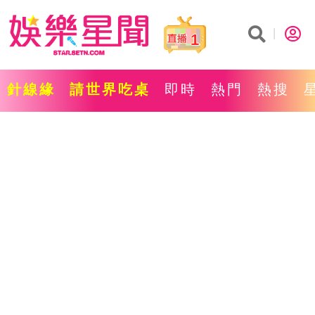
1
針線緣
請世界吃桌
即時
熱門
熱搜