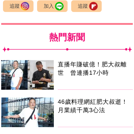
追蹤
加入
追蹤
熱門新聞
直播年賺破億！肥大叔離
世 曾連播17小時
46歲料理網紅肥大叔逝！
月業績千萬3心法