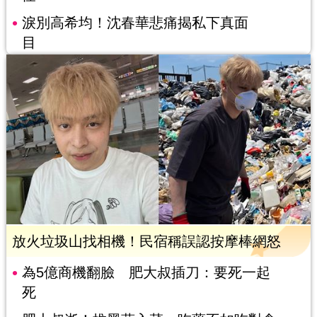
淚別高希均！沈春華悲痛揭私下真面
目
放火垃圾山找相機！民宿稱誤認按摩棒網怒
為5億商機翻臉 肥大叔插刀：要死一起
死