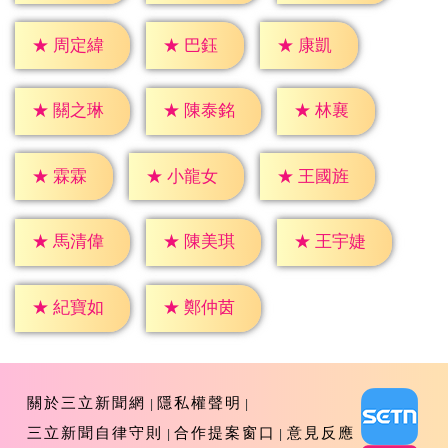
★
巴鈺
★
康凱
★
周定緯
★
林襄
★
關之琳
★
陳泰銘
★
霖霖
★
小龍女
★
王國旌
★
馬清偉
★
陳美琪
★
王宇婕
★
紀寶如
★
鄭仲茵
關於三立新聞網
隱私權聲明
三立新聞自律守則
合作提案窗口
意見反應