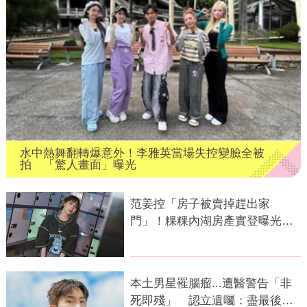
水中熱舞翻轉爆意外！李雅英當場失控變臉全被
拍 「驚人畫面」曝光
范姜控「房子被賣掉趕出家
門」！粿粿內湖房產實登曝光 3
年僅賺69萬
本土男星罹腦瘤...遭醫警告「非
死即殘」 認立遺囑：盡最後心