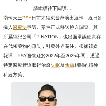
PSY IG）
請繼續往下閱讀….
南韓天王
PSY
日前才結束台灣演出返韓，近日卻
捲入
醫療法
爭議。案件正式移送檢方調查，其
所屬經紀公司「P NATION」也出面承認確實存
在代領藥物的疏失，引發外界關注。根據韓媒
報導，PSY遭懷疑於2022年至2025年間，透過
特定醫療管道取得治療
失眠
及
焦慮
相關的精神
科處方藥。