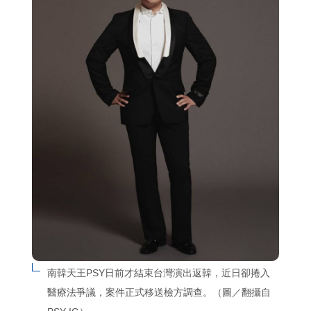
南韓天王PSY日前才結束台灣演出返韓，近日卻捲入
醫療法爭議，案件正式移送檢方調查。（圖／翻攝自