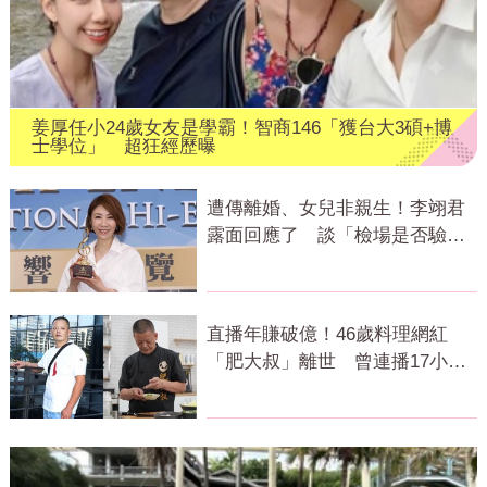
姜厚任小24歲女友是學霸！智商146「獲台大3碩+博
士學位」 超狂經歷曝
遭傳離婚、女兒非親生！李翊君
露面回應了 談「檢場是否驗
DNA」反應曝
直播年賺破億！46歲料理網紅
「肥大叔」離世 曾連播17小時
辛酸面曝