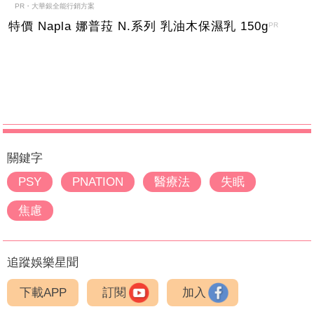
PR・大華銀全能行銷方案
特價 Napla 娜普菈 N.系列 乳油木保濕乳 150g
PR
關鍵字
PSY
PNATION
醫療法
失眠
焦慮
追蹤娛樂星聞
下載APP
訂閱
加入