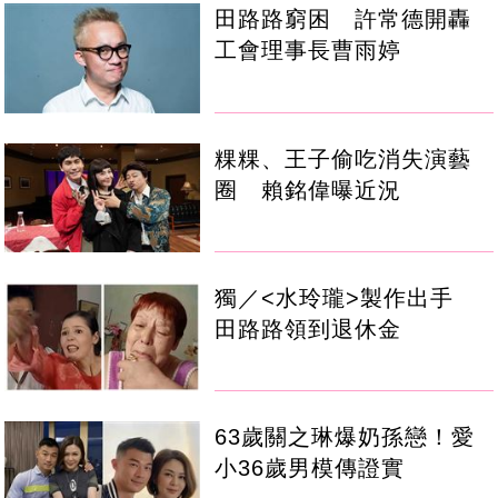
田路路窮困 許常德開轟
工會理事長曹雨婷
粿粿、王子偷吃消失演藝
圈 賴銘偉曝近況
獨／<水玲瓏>製作出手
田路路領到退休金
63歲關之琳爆奶孫戀！愛
小36歲男模傳證實