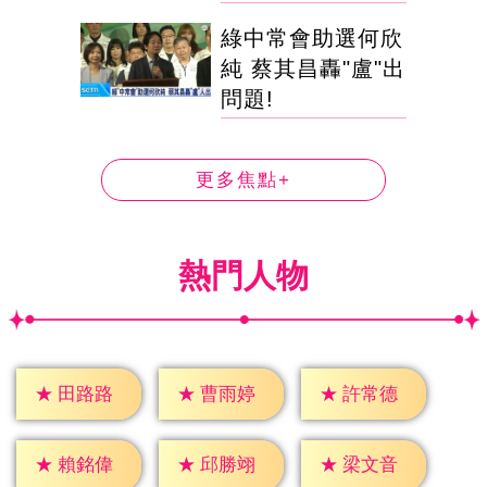
綠中常會助選何欣
純 蔡其昌轟"盧"出
問題!
更多焦點+
熱門人物
★
田路路
★
曹雨婷
★
許常德
★
賴銘偉
★
邱勝翊
★
梁文音