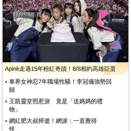
Apink走過15年粉紅奇蹟！8/8相約高雄巨蛋
車界女神忍7年職場性騷！李冠儀強勢回
歸
王凱靈堂照惹淚 竟是「送媽媽的禮
物」
網紅肥大叔猝逝！網淚：一直覺得
怪