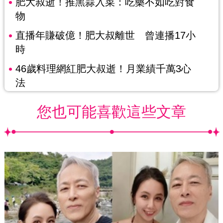
肥大叔逝！推黑蒜入菜：吃藥不如吃對食
物
直播年賺破億！肥大叔離世 曾連播17小
時
46歲料理網紅肥大叔逝！月業績千萬3心
法
您也可能喜歡這些文章