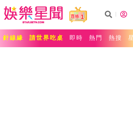
1
針線緣
請世界吃桌
即時
熱門
熱搜