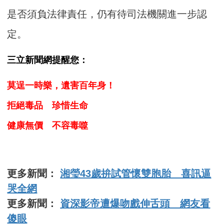
是否須負法律責任，仍有待司法機關進一步認
定。
三立新聞網提醒您：
莫逞一時樂，遺害百年身！
拒絕毒品 珍惜生命
健康無價 不容毒噬
更多新聞：
湘瑩43歲拚試管懷雙胞胎 喜訊逼
哭全網
更多新聞：
資深影帝遭爆吻戲伸舌頭 網友看
傻眼