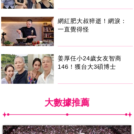
網紅肥大叔猝逝！網淚：
一直覺得怪
姜厚任小24歲女友智商
146！獲台大3碩博士
大數據推薦