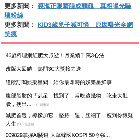
更多新聞：
裘海正眼睛腫成麵龜 真相曝光嚇
壞粉絲
更多新聞：
KID3歲兒子喊可憐 原因曝光全網
笑瘋
46歲料理網紅肥大叔逝！月業績千萬3心法
改版大回饋 熱門3C大獎接力送
追蹤訂閱娛樂星聞 給你最即時的娛樂星鮮事
腹部脂肪的「剋星」找到了，常吃這幾物，吃走大肚
囊，瘦出...
PR・新素簡
減肥首選，檸檬加它，堅持一週，腰細了，瘦到你懷疑
人生
PR・新素簡
009829掌握AI關鍵 大華韓國KOSPI 50今強...