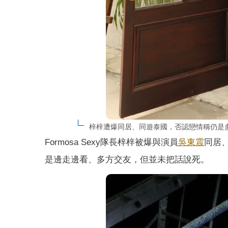
梓梓遭爆同居、同遊泰國，否認戀情稱仍是多
Formosa Sexy隊長梓梓被爆與演員
吳東震
同居
是邊走邊看、多方交友，但並未把話說死。