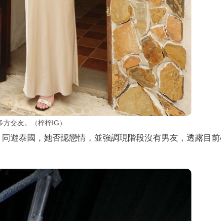
方交友。（梓梓IG）
、同遊泰國，她否認戀情，並強調現階段沒有男友，透露目前