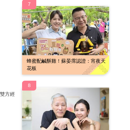
7
蜂蜜配鹹酥雞！蘇晏霈認證：宵夜天
花板
8
，雙方經