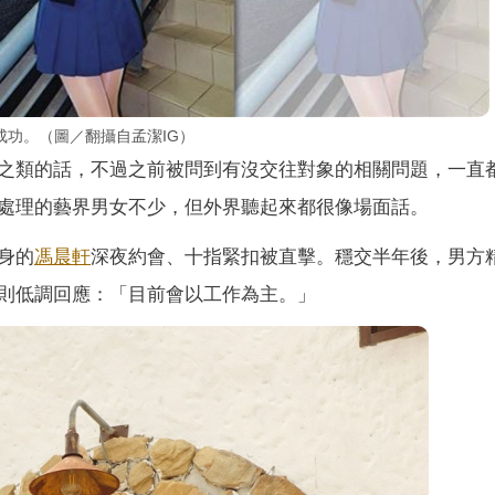
功。（圖／翻攝自孟潔IG）
之類的話，不過之前被問到有沒交往對象的相關問題，一直
處理的藝界男女不少，但外界聽起來都很像場面話。
身的
馮晨軒
深夜約會、十指緊扣被直擊。穩交半年後，男方
則低調回應：「目前會以工作為主。」