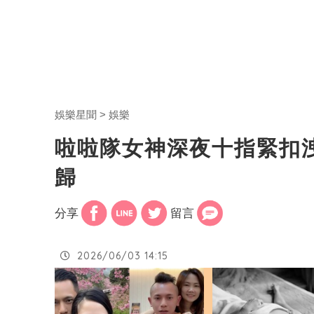
娛樂星聞
娛樂
啦啦隊女神深夜十指緊扣
歸
分享
留言
2026/06/03 14:15