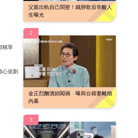
父親出軌自己閨密！鐵肺歌后辛酸人
生曝光
2
都稱單
精心規劃
金正烈酗酒頻闖禍 曝與台籍妻離婚
內幕
3