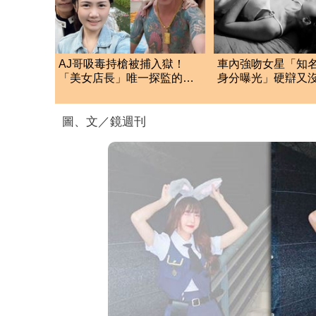
AJ哥吸毒持槍被捕入獄！
車內強吻女星「知
「美女店長」唯一探監的朋
身分曝光」硬辯又
友 出獄後秒娶
頭！判決書罕見批
圖、文／鏡週刊