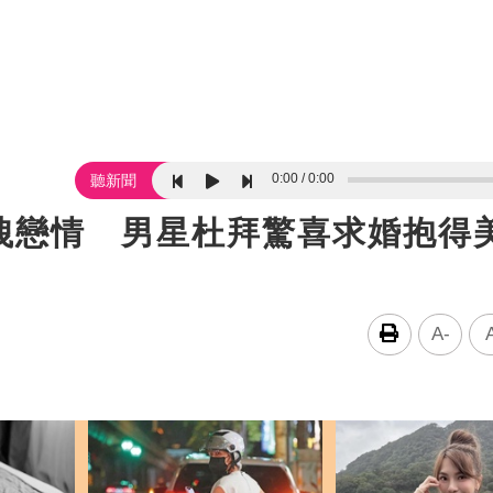
0:00
0:00
聽新聞
洩戀情 男星杜拜驚喜求婚抱得
A-