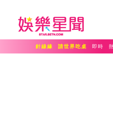
針線緣
請世界吃桌
即時