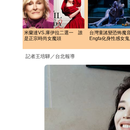
米蘭達VS.庫伊拉二選一 誰
台灣童謠變恐怖魔
是正宗時尚女魔頭
Engfa化身性感
認：最大尺度的一
記者王培驊／台北報導