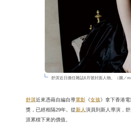
舒淇近日擔任雜誌6月號封面人物。（圖／mari
舒淇
近來憑藉自編自導
電影
《
女孩
》拿下香港電
獎，已經相隔29年。從
新人
演員到新人導演，舒
涯累積下來的價值。