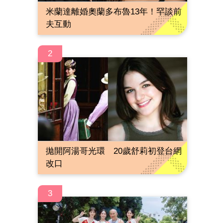
米蘭達離婚奧蘭多布魯13年！罕談前
夫互動
2
拋開阿湯哥光環 20歲舒莉初登台網
改口
3