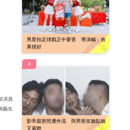
男星拍足球戲正中要害 導演喊：效
果很好
4
新演員
演藝生
影帝親密照遭外流 與男密友臉貼臉
又索吻