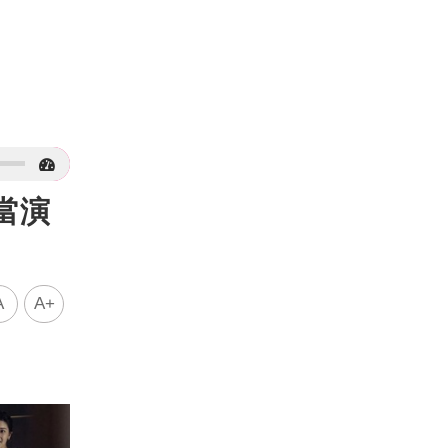
當演
A
A+