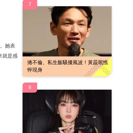
7
」。她表
來就是感
捲不倫、私生飯騷擾風波！黃晸珉憔
悴現身
8