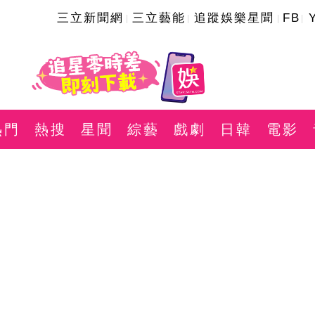
三立新聞網
三立藝能
追蹤娛樂星聞
FB
熱門
熱搜
星聞
綜藝
戲劇
日韓
電影