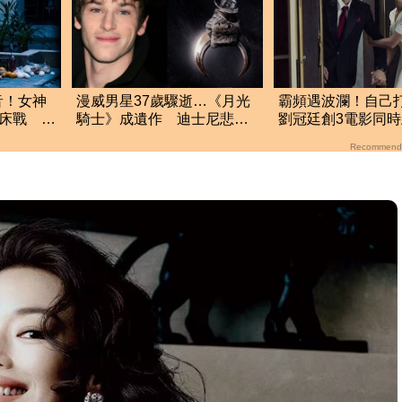
音！女神
漫威男星37歲驟逝…《月光
霸頻遇波瀾！自己
女鬼床戰
騎士》成遺作 迪士尼悲痛
劉冠廷創3電影同
次
發聲
Recommend