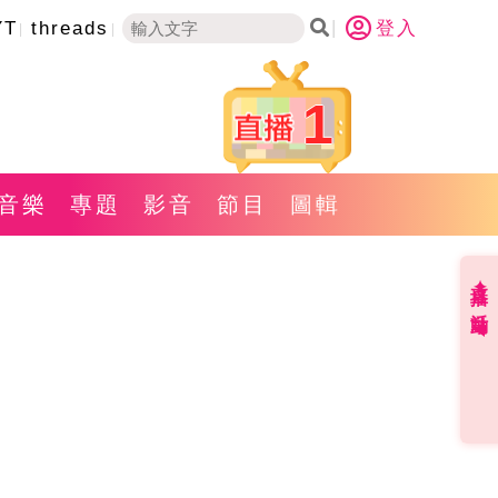
YT
threads
登入
1
音樂
專題
影音
節目
圖輯
直播✦活動