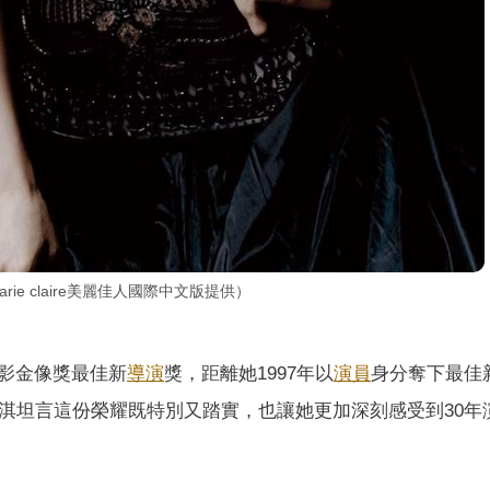
e claire美麗佳人國際中文版提供）
影金像獎最佳新
導演
獎，距離她1997年以
演員
身分奪下最佳
淇坦言這份榮耀既特別又踏實，也讓她更加深刻感受到30年