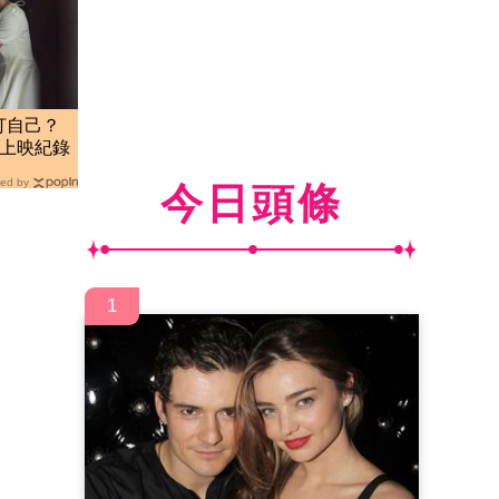
打自己？
時上映紀錄
ed by
今日頭條
1