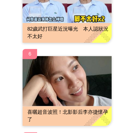
82歲武打巨星近況曝光 本人認狀況
不太好
6
喜曬超音波照！北影影后李亦捷懷孕
了