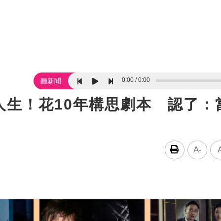
0:00
0:00
聽新聞
人生！花10年構思劇本 認了：
A-