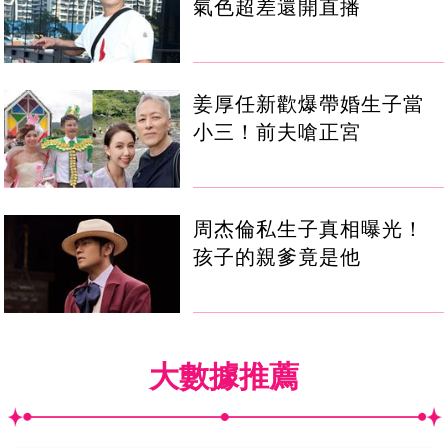
氣色超差還開直播
姜厚任新歡爆帶婚生子當
小三！前夫嗆正宮
周杰倫私生子真相曝光！
孩子的親爹竟是他
大數據推薦