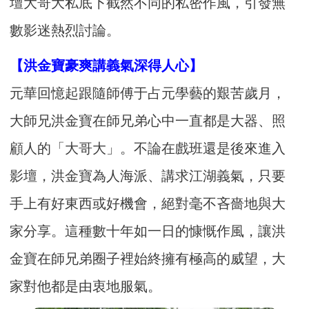
壇大哥大私底下截然不同的私密作風，引發無
數影迷熱烈討論。
【洪金寶豪爽講義氣深得人心】
元華回憶起跟隨師傅于占元學藝的艱苦歲月，
大師兄洪金寶在師兄弟心中一直都是大器、照
顧人的「大哥大」。不論在戲班還是後來進入
影壇，洪金寶為人海派、講求江湖義氣，只要
手上有好東西或好機會，絕對毫不吝嗇地與大
家分享。這種數十年如一日的慷慨作風，讓洪
金寶在師兄弟圈子裡始終擁有極高的威望，大
家對他都是由衷地服氣。