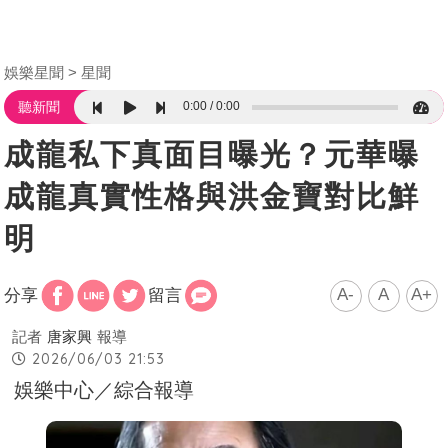
娛樂星聞
星聞
0:00
0:00
聽新聞
成龍私下真面目曝光？元華曝
成龍真實性格與洪金寶對比鮮
明
A-
A
A+
分享
留言
記者
唐家興
報導
2026/06/03 21:53
娛樂中心／綜合報導