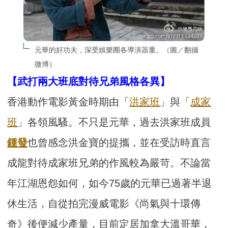
元華的好功夫，深受娛樂圈各導演器重。（圖／翻攝
微博）
【武打兩大班底對待兄弟風格各異】
香港動作電影黃金時期由「
洪家班
」與「
成家
班
」各領風騷。不只是元華，過去洪家班成員
鍾發
也曾感念洪金寶的提攜，並在受訪時直言
成龍對待成家班兄弟的作風較為嚴苛。不論當
年江湖恩怨如何，如今75歲的元華已過著半退
休生活，自從拍完漫威電影《尚氣與十環傳
奇》後便減少產量，目前定居加拿大溫哥華，