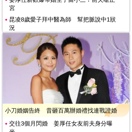
宮
昆凌8歲愛子拜中醫為師 幫把脈說中1狀
況
小刀婚姻告終 昔砸百萬辦婚禮找連戰證婚
交往3個月閃婚 姜厚任女友前夫身分曝
光