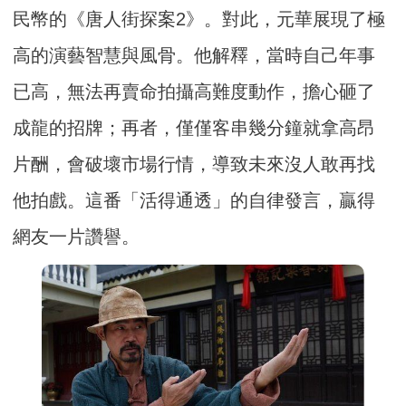
民幣的《唐人街探案2》。對此，元華展現了極
高的演藝智慧與風骨。他解釋，當時自己年事
已高，無法再賣命拍攝高難度動作，擔心砸了
成龍的招牌；再者，僅僅客串幾分鐘就拿高昂
片酬，會破壞市場行情，導致未來沒人敢再找
他拍戲。這番「活得通透」的自律發言，贏得
網友一片讚譽。