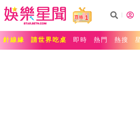
1
針線緣
請世界吃桌
即時
熱門
熱搜