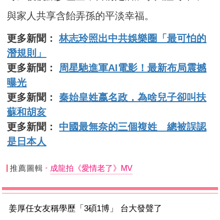
與家人共享含飴弄孫的平淡幸福。
更多新聞：
林志玲照出中共娛樂圈「最可怕的
潛規則」
更多新聞：
周星馳進軍AI電影！最新布局震撼
曝光
更多新聞：
秦始皇姓嬴名政，為啥兒子卻叫扶
蘇和胡亥
更多新聞：
中國最無奈的三個複姓 總被誤認
是日本人
推薦圖輯
成龍拍《愛情老了》MV
姜厚任女友稱學歷「3碩1博」 台大發聲了