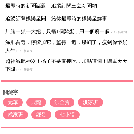
最即時的新聞話題 追蹤訂閱三立新聞網
追蹤訂閱娛樂星聞 給你最即時的娛樂星鮮事
肚腩一抓一大把，只需1個雞蛋，用一個瘦一個
PR・新素簡
減肥首選，檸檬加它，堅持一週，腰細了，瘦到你懷疑
人生
PR・新素簡
超神減肥神器！橘子不要直接吃，加點這個！體重天天
下降
PR・新素簡
關鍵字
元華
成龍
洪金寶
洪家班
成家班
鍾發
七小福