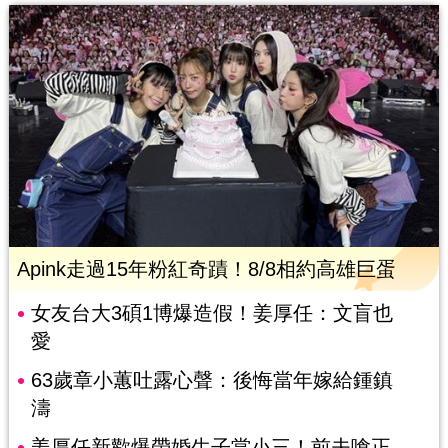
Apink走過15年粉紅奇蹟！8/8相約高雄巨蛋
女友台大3碩1博爆造假！姜厚任：文盲也
愛
63歲章小蕙吐露心聲：後悔當年嫁給鍾鎮
濤
姜厚任新歡爆帶婚生子當小三！前夫嗆正