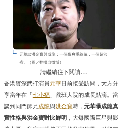
元華談洪金寶與成龍：一個豪爽重義氣，一個超節
省。（圖／翻攝自微博）
請繼續往下閱讀….
香港資深武打演員
元華
日前接受訪問，大方分
享當年在「
七小福
」戲班大院的成長點滴。當
談到同門師兄
成龍
與
洪金寶
時，
元華曝成龍真
實性格與洪金寶對比鮮明
，大爆國際巨星與影