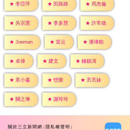
★
李亞萍
★
田路路
★
周杰倫
★
吳宗憲
★
李多慧
★
許常德
★
宣云
★
潘瑋柏
★
Joeman
★
卓偉
★
建文
★
鍾鎮濤
★
愷樂
★
章小蕙
★
丟丟妹
★
關之琳
★
謝玲玲
關於三立新聞網
隱私權聲明