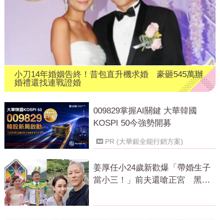
小刀14年婚姻告終！昔包直升機求婚 豪砸545萬辦
婚禮還找連戰證婚
009829掌握AI關鍵 大華韓國
KOSPI 50今強勢開募
PR (大華銀全能行銷方案)
姜厚任小24歲新歡爆「帶婚生子
當小三！」前夫還嗆正宮 黑歷
史曝光