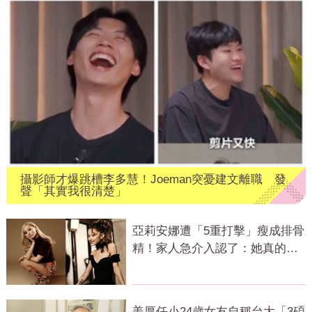
攝影師才爆跳槽李多慧！Joeman突憂建文離職 發
聲「其實我很清楚」
亞莉安娜遭「5重打擊」瘦成排骨
精！家人急介入認了：她真的不
好
姜厚任小24歲女友自稱台大「3碩