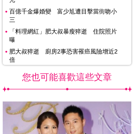
百億千金爆婚變 富少尪遭目擊當街吻小
三
「料理網紅」肥大叔暴瘦猝逝 住院照片
曝
肥大叔猝逝 廚房2事恐害罹癌風險增近2
倍
您也可能喜歡這些文章