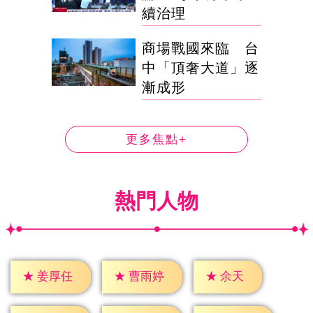
續治理
商場戰國來臨 台
中「頂奢大道」逐
漸成形
更多焦點+
熱門人物
★
余天
★
姜厚任
★
曹雨婷