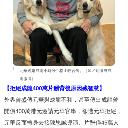
元華透露成龍小時候性格比較吝嗇。（圖／翻攝自成
龍微博）
【拒絕成龍400萬片酬背後原因藏智慧】
外界曾盛傳元華與成龍不和，甚至傳出成龍曾
開價400萬港元邀請元華客串，卻遭元華拒絕，
元華反而轉身去接陳思誠導演、片酬僅45萬人