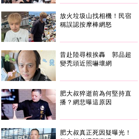
放火垃圾山找相機！民宿
稱誤認按摩棒網怒
昔赴陸尋根挨轟 郭品超
變禿頭近照嚇壞網
肥大叔猝逝前為何堅持直
播？網悲曝這原因
肥大叔真正死因疑曝光！