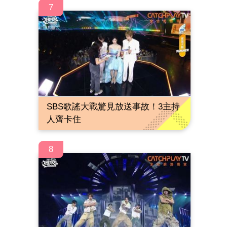
7
SBS歌謠大戰驚見放送事故！3主持
人齊卡住
8