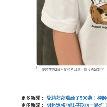
愛莉莎莎2日再度拍片回應，影片標題寫下「瑜珈事
更多新聞：
愛莉莎莎曝給了500萬！律
更多新聞：
明起進梅雨旺盛期雨一路炸