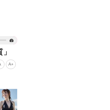
質」
A
A+