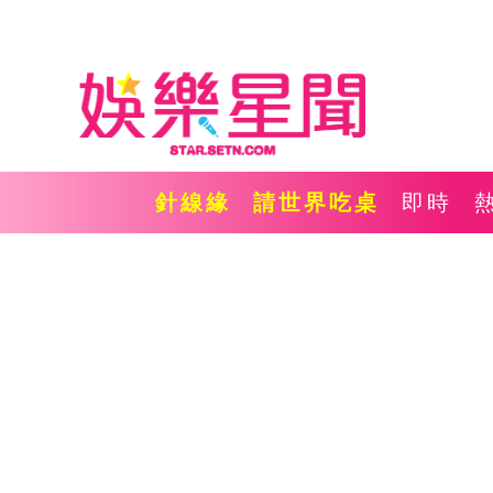
針線緣
請世界吃桌
即時