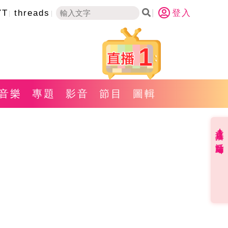
YT
threads
登入
1
音樂
專題
影音
節目
圖輯
直播✦活動