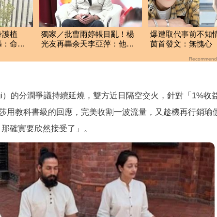
身護植
獨家／批曹雨婷帳目亂！楊
爆遭取代事前不知
轟：命比
光友再轟余天李亞萍：他們
茵首發文：無愧心
工會跟演藝圈沒關
過是騙人的
Recommend
mayogi）的分潤爭議持續延燒，雙方近日隔空交火，針對「1%收
莎用教科書級的回應，完美收割一波流量，又趁機再行銷瑜
厭，那確實要欣然接受了」。