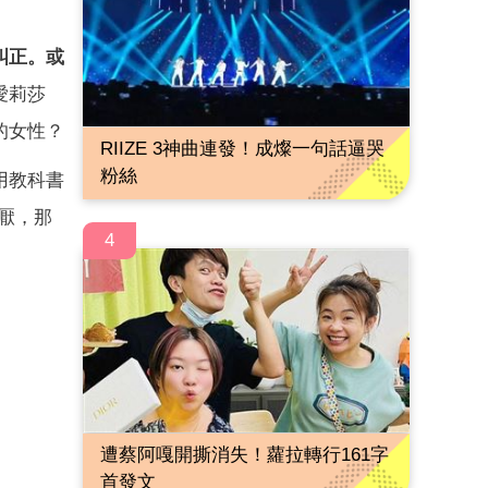
糾正。或
愛莉莎
的女性？
RIIZE 3神曲連發！成燦一句話逼哭
粉絲
用教科書
厭，那
4
遭蔡阿嘎開撕消失！蘿拉轉行161字
首發文