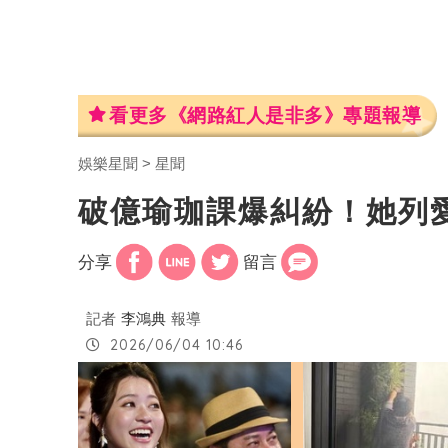
看更多《網路紅人是非多》專題報導
娛樂星聞
星聞
破億瑜珈課爆糾紛！她列
分享
留言
記者
李鴻典
報導
2026/06/04 10:46