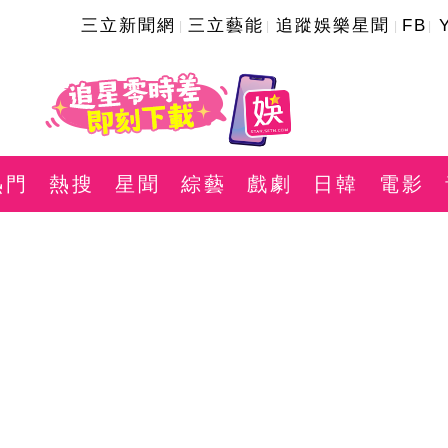
三立新聞網
三立藝能
追蹤娛樂星聞
FB
熱門
熱搜
星聞
綜藝
戲劇
日韓
電影