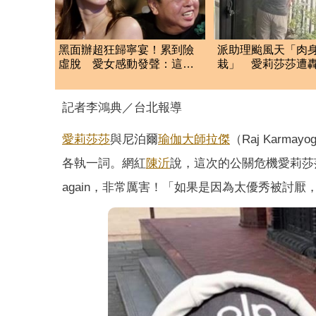
黑面辦超狂歸寧宴！累到險
派助理颱風天「肉
虛脫 愛女感動發聲：這是
栽」 愛莉莎莎遭
他愛我的方式
不上植物
記者李鴻典／台北報導
愛莉莎莎
與尼泊爾
瑜伽大師
拉傑
（Raj Kar
各執一詞。網紅
陳沂
說，這次的公關危機愛莉莎
again，非常厲害！「如果是因為太優秀被討