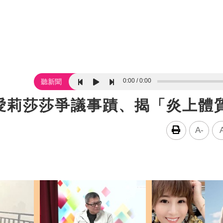
0:00
0:00
聽新聞
愛莉莎莎爭議事蹟、揭「炎上體
A-