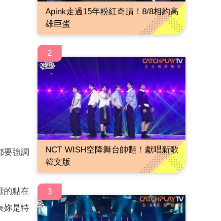
Apink走過15年粉紅奇蹟！8/8相約高
雄巨蛋
2
NCT WISH空降舞台帥翻！獻唱新歌
都要強調
韓文版
厭的點在
3
表妳是特