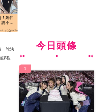
情！鄭仲
 說不難
ed by
今日頭條
益」說法
伽課程
1