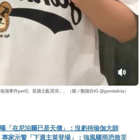
件part2、凱撒之亂澄清」。（圖／翻攝自IG @goodalicia）
師曝「在尼泊爾已是天價」：沒虧待瑜伽大師
！專家示警「下週主菜登場」：強風驟雨恐致災