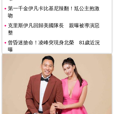
第一千金伊凡卡比基尼辣翻！尪公主抱激
吻
克里斯伊凡回歸美國隊長 親曝被導演惡
整
曾昏迷搶命！凌峰突現身北榮 81歲近況
曝