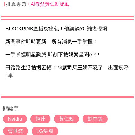
推薦專題
AI教父黃仁勳旋風
BLACKPINK直播突出包！他誤觸YG難堪現場
新聞事件即時更新 所有消息一手掌握！
一手掌握明星動態 即刻下載娛樂星聞APP
田路路生活拮据困頓！74歲司馬玉嬌不忍了 出面疾呼
1事
關鍵字
Nvidia
輝達
黃仁勳
劉在錫
曹世鎬
LG集團