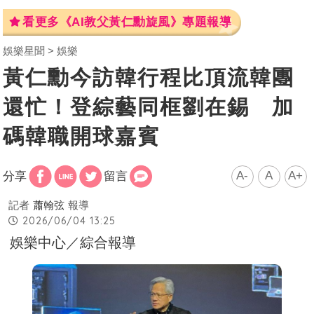
看更多《AI教父黃仁勳旋風》專題報導
娛樂星聞
娛樂
黃仁勳今訪韓行程比頂流韓團
還忙！登綜藝同框劉在錫 加
碼韓職開球嘉賓
A-
A
A+
分享
留言
記者
蕭翰弦
報導
2026/06/04 13:25
娛樂中心／綜合報導