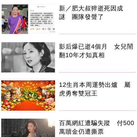
新／肥大叔猝逝死因成
謎 團隊發聲了
影后爆已逝4個月 女兒鬧
翻10年才知真相
12生肖本周運勢出爐 屬
虎勇奪雙冠王
百萬網紅遭騙失蹤 付500
萬贖金仍遭撕票