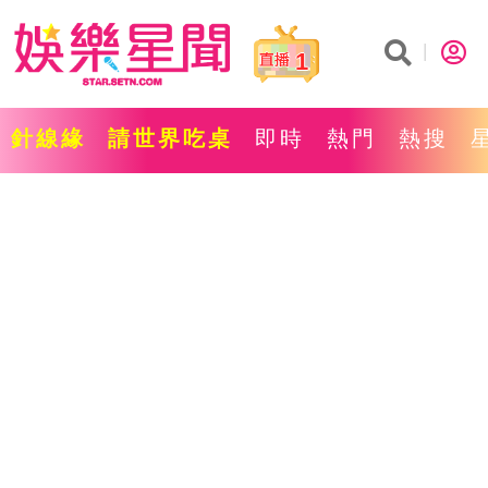
1
針線緣
請世界吃桌
即時
熱門
熱搜