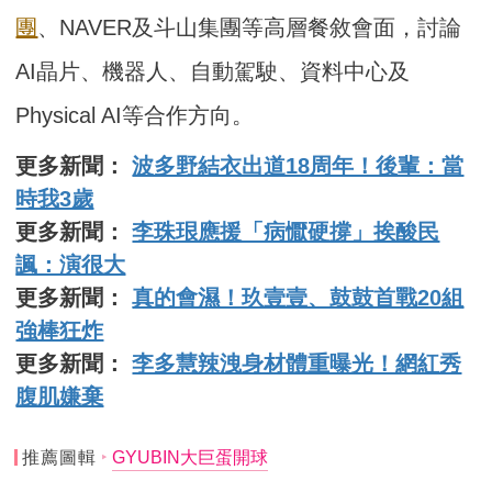
團
、NAVER及斗山集團等高層餐敘會面，討論
AI晶片、機器人、自動駕駛、資料中心及
Physical AI等合作方向。
更多新聞：
波多野結衣出道18周年！後輩：當
時我3歲
更多新聞：
李珠珢應援「病懨硬撐」挨酸民
諷：演很大
更多新聞：
真的會濕！玖壹壹、鼓鼓首戰20組
強棒狂炸
更多新聞：
李多慧辣洩身材體重曝光！網紅秀
腹肌嫌棄
推薦圖輯
GYUBIN大巨蛋開球