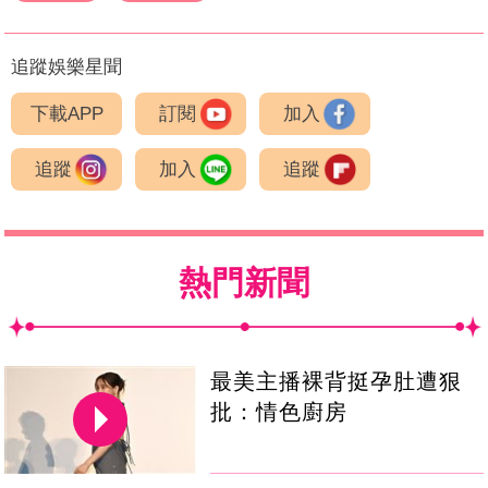
追蹤娛樂星聞
下載APP
訂閱
加入
追蹤
加入
追蹤
熱門新聞
最美主播裸背挺孕肚遭狠
批：情色廚房