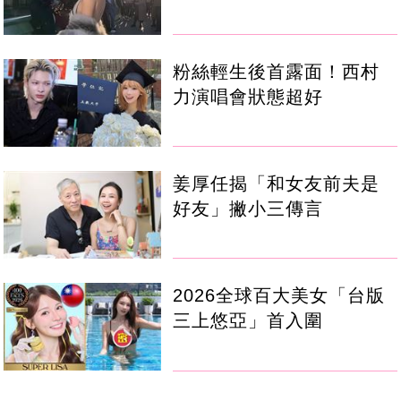
粉絲輕生後首露面！西村
力演唱會狀態超好
姜厚任揭「和女友前夫是
好友」撇小三傳言
2026全球百大美女「台版
三上悠亞」首入圍