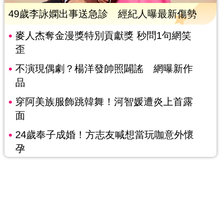
49歲李詠嫻出事送急診 經紀人曝最新傷勢
麥人杰奪金漫獎特別貢獻獎 秒問1句網笑
歪
不演現偶劇？楊洋發帥照闢謠 網曝新作
品
穿阿美族服飾跳韓舞！河智媛遭炎上首露
面
24歲奉子成婚！方志友喊想當玩咖意外懷
孕