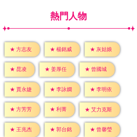
熱門人物
★
方志友
★
楊銘威
★
灰姑娘
★
昆凌
★
姜厚任
★
曾國城
★
賈永婕
★
李詠嫻
★
李明依
★
利菁
★
方芳芳
★
艾力克斯
★
王兆杰
★
郭台銘
★
曾馨瑩