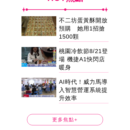
不二坊蛋黃酥開放
預購 她用1招搶
1500顆
桃園冷飲節8/21登
場 機捷A1快閃店
暖身
AI時代！威力馬導
入智慧營運系統提
升效率
更多焦點+