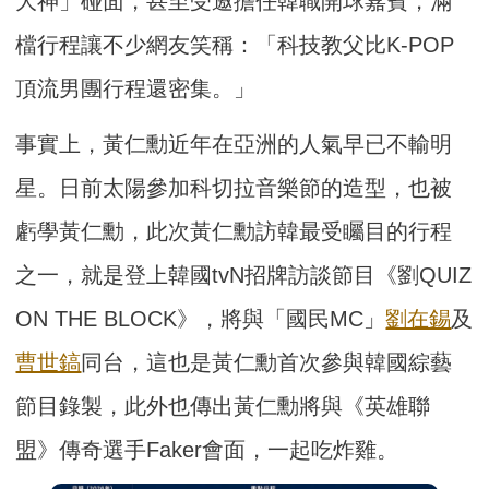
大神」碰面，甚至受邀擔任韓職開球嘉賓，滿
檔行程讓不少網友笑稱：「科技教父比K-POP
頂流男團行程還密集。」
事實上，黃仁勳近年在亞洲的人氣早已不輸明
星。日前太陽參加科切拉音樂節的造型，也被
虧學黃仁勳，此次黃仁勳訪韓最受矚目的行程
之一，就是登上韓國tvN招牌訪談節目《劉QUIZ
ON THE BLOCK》，將與「國民MC」
劉在錫
及
曹世鎬
同台，這也是黃仁勳首次參與韓國綜藝
節目錄製，此外也傳出黃仁勳將與《英雄聯
盟》傳奇選手Faker會面，一起吃炸雞。