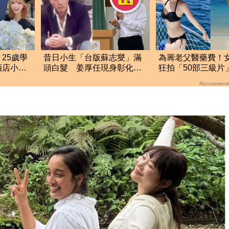
25歲學
昔日小生「台版蘇志燮」滿
為籌老父醫藥費！
酒店小姐
頭白髮 姜厚任現身彰化地
狂拍「50部三級片
實
檢署！
大哭：沒靈魂了
Recommend