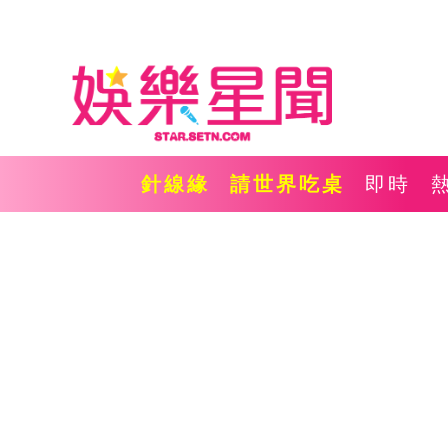
針線緣
請世界吃桌
即時