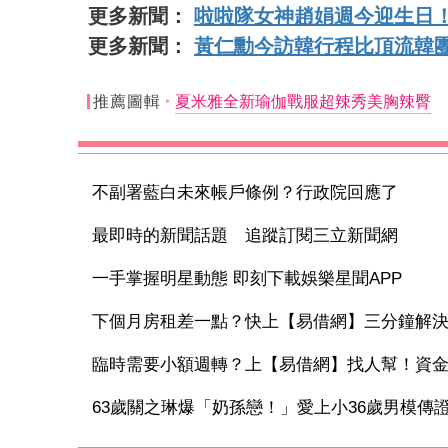
更多新聞：
啦啦隊女神趙娟週今迎生日
更多新聞：
黃仁勳今訪韓行程比頂流韓
推薦圖輯
夏米雅全新瑜伽戰服超辣秀美胸辣臀
不副署藍白未來帳戶條例？行政院回應了
最即時的新聞話題 追蹤訂閱三立新聞網
一手掌握明星動態 即刻下載娛樂星聞APP
下個月房租差一點？快上【易借網】三分鐘解
臨時需要小額週轉？上【易借網】找人幫！資
63歲關之琳爆「奶孫戀！」愛上小36歲男模傳證實