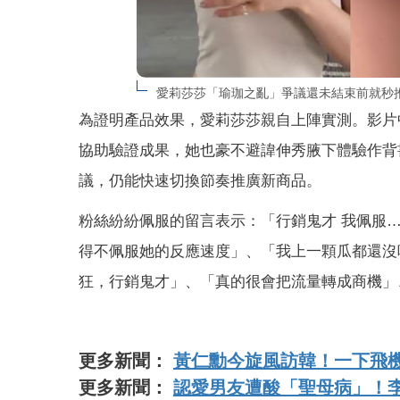
愛莉莎莎「瑜珈之亂」爭議還未結束前就秒推新團
為證明產品效果，愛莉莎莎親自上陣實測。影片
協助驗證成果，她也豪不避諱伸秀腋下體驗作背
議，仍能快速切換節奏推廣新商品。
粉絲紛紛佩服的留言表示：「行銷鬼才 我佩服
得不佩服她的反應速度」、「我上一顆瓜都還沒
狂，行銷鬼才」、「真的很會把流量轉成商機」
更多新聞：
黃仁勳今旋風訪韓！一下飛機
更多新聞：
認愛男友遭酸「聖母病」！