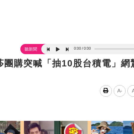
0:00
0:00
聽新聞
莎團購突喊「抽10股台積電」網
A-