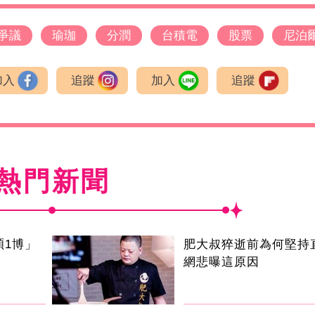
爭議
瑜珈
分潤
台積電
股票
尼泊
加入
追蹤
加入
追蹤
熱門新聞
碩1博」
肥大叔猝逝前為何堅持
網悲曝這原因