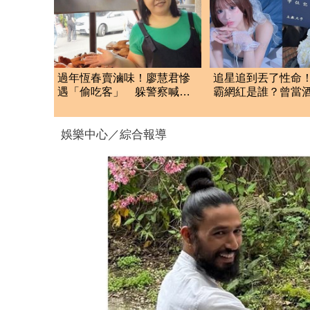
過年恆春賣滷味！廖慧君慘
追星追到丟了性命！
遇「偷吃客」 躲警察喊快
霸網紅是誰？曾當
跑啊～
收入破億 警方證
娛樂中心／綜合報導