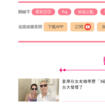
關鍵字
愛莉莎莎
Raj
瑜伽之亂
追蹤娛樂星聞
下載APP
訂閱
姜厚任女友稱學歷「3
台大發聲了