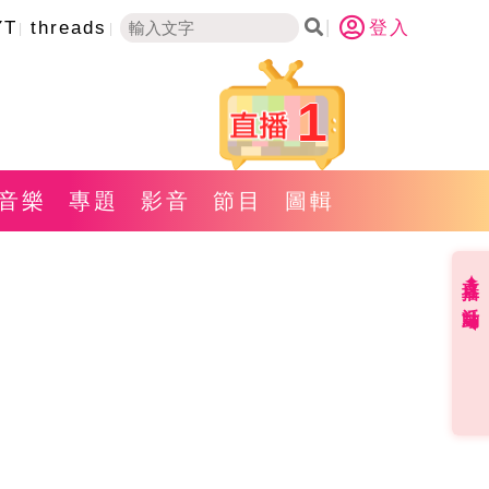
YT
threads
登入
1
音樂
專題
影音
節目
圖輯
直播✦活動