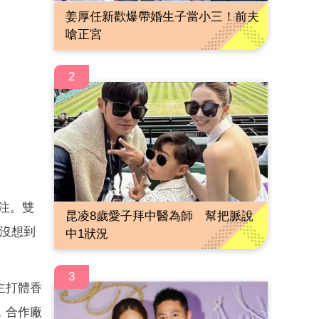
姜厚任新歡爆帶婚生子當小三！前夫
嗆正宮
2
注。雙
昆凌8歲愛子拜中醫為師 幫把脈說
，沒想到
中1狀況
3
主打體香
，合作廠