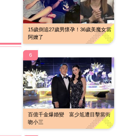
15歲倒追27歲男懷孕！36歲美魔女當
阿嬤了
6
百億千金爆婚變 富少尪遭目擊當街
吻小三