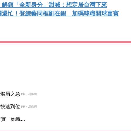
！解鎖「全新身分」甜喊：想定居台灣下來
團還忙！登綜藝同框劉在錫 加碼韓職開球嘉賓
決燃眉之急
PR・易借網
金快速到位
PR・易借網
 她親...