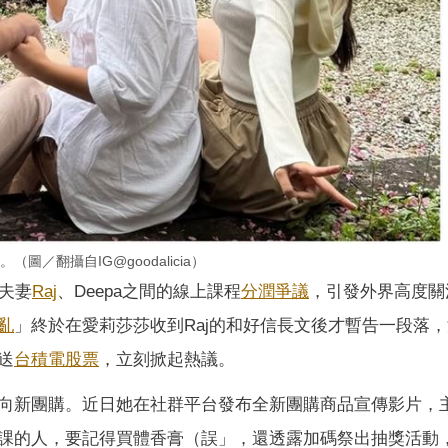
圖／翻攝自IG@goodalicia）
夫妻
Raj
、Deepa之間的線上課程
分潤
爭議
，引發外界高度關
亂
」終於在愛莉莎莎收到Raj的和好信長文後才暫告一段落
送
台積電
股票
，立刻掀起熱議。
向新團購。近日她在社群平台發布全新團購商品宣傳影片，
課的人，要記得買體香膏（誤」，還透露加碼祭出抽獎活動