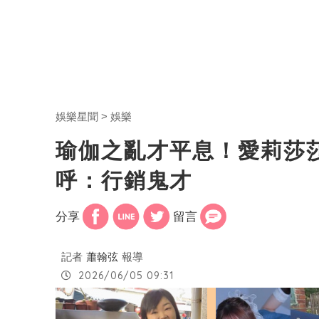
娛樂星聞
娛樂
瑜伽之亂才平息！愛莉莎
呼：行銷鬼才
分享
留言
記者
蕭翰弦
報導
2026/06/05 09:31