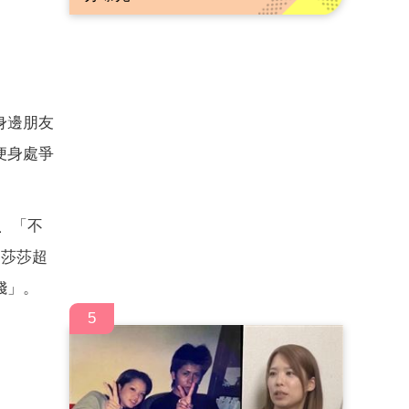
身邊朋友
便身處爭
、「不
莉莎莎超
錢」。
5