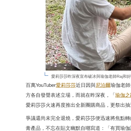
愛莉莎莎昨深夜宣布破冰與瑜伽老師Raj和好。（
百萬YouTuber
愛莉莎莎
近日因與
尼泊爾
瑜伽老師
方各自發聲表述立場，而就在昨深夜，「
瑜伽之
愛莉莎莎火速再度推出全新團購商品，更祭出抽
爭議還尚未完全退燒，愛莉莎莎便迅速將焦點轉
膏產品，不忘在貼文幽默自嘲寫道：「有買瑜伽