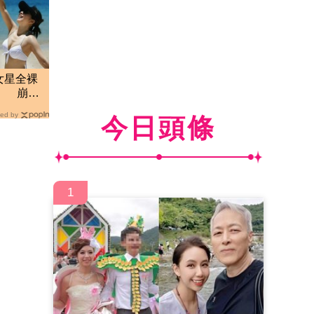
女星全裸
」 崩潰
ed by
今日頭條
1