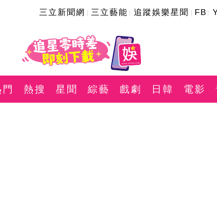
三立新聞網
三立藝能
追蹤娛樂星聞
FB
熱門
熱搜
星聞
綜藝
戲劇
日韓
電影