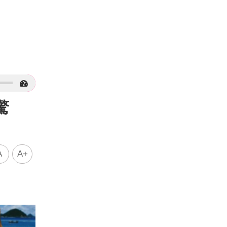
驚
A
A+