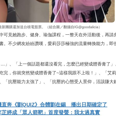
購還加送台積電股票。（組合圖／翻攝自IG@goodalicia）
中可見她跑步、健身、瑜伽課程，一整天在外活動後，再請
書。不少網友紛紛讚嘆，愛莉莎莎極強的流量轉換能力，即
……」、「上一個話題都還沒看完，怎麼已經變成體香膏了」
吃完，你就突然變成體香膏了~這樣我跟不上啦！」、「艾
、「抗壓能力太強了」、「抗壓的心態受人景仰，活該賺大
直奔《劉QUIZ》合體劉在錫 播出日期確定了
李芷婷成「眾人箭靶」首度發聲：我太過真實