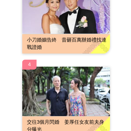
小刀婚姻告終 昔砸百萬辦婚禮找連
戰證婚
4
交往3個月閃婚 姜厚任女友前夫身
分曝光