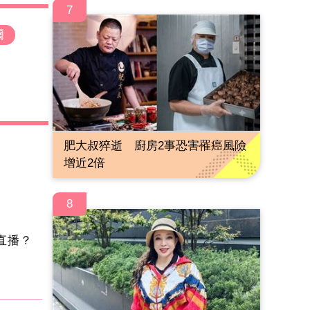
7
爾
肥大叔猝逝 廚房2事恐害罹癌風險
增近2倍
8
直播？