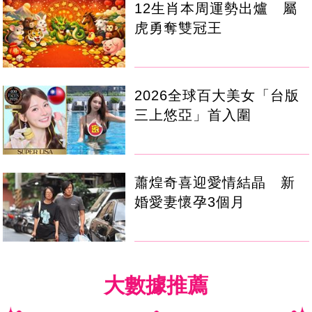
12生肖本周運勢出爐 屬
虎勇奪雙冠王
2026全球百大美女「台版
三上悠亞」首入圍
蕭煌奇喜迎愛情結晶 新
婚愛妻懷孕3個月
大數據推薦