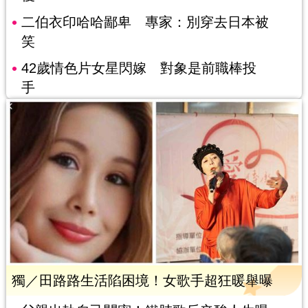
二伯衣印哈哈鄙卑 專家：別穿去日本被
笑
42歲情色片女星閃嫁 對象是前職棒投
手
獨／田路路生活陷困境！女歌手超狂暖舉曝