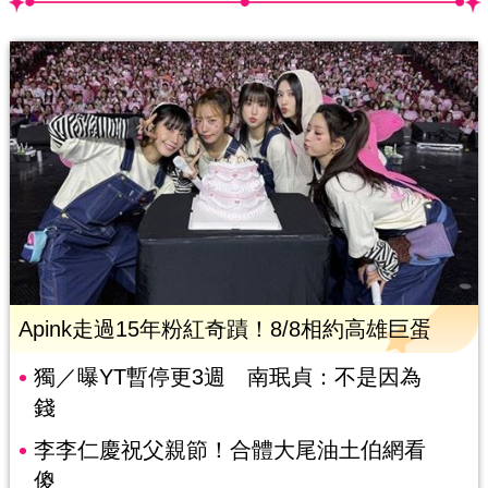
Apink走過15年粉紅奇蹟！8/8相約高雄巨蛋
獨／曝YT暫停更3週 南珉貞：不是因為
錢
李李仁慶祝父親節！合體大尾油土伯網看
傻