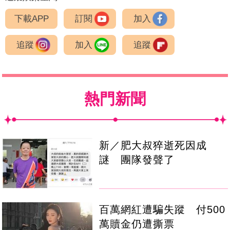
下載APP
訂閱
加入
追蹤
加入
追蹤
熱門新聞
新／肥大叔猝逝死因成
謎 團隊發聲了
百萬網紅遭騙失蹤 付500
萬贖金仍遭撕票