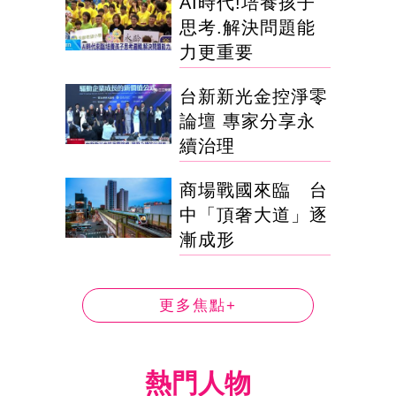
AI時代!培養孩子
思考.解決問題能
力更重要
台新新光金控淨零
論壇 專家分享永
續治理
商場戰國來臨 台
中「頂奢大道」逐
漸成形
更多焦點+
熱門人物