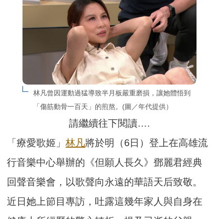
林凡曾因運動過猛導致半月板嚴重磨損，讓她體悟到
「傷筋動骨一百天」的煎熬。(圖／年代提供）
請繼續往下閱讀….
「療愛歌姬」
林凡
將於明（6日）登上在高雄流
行音樂中心舉辦的《但願人長久》鄧麗君經典
回聲音樂會，以歌聲向永遠的華語天后致敬。
近日她上節目專訪，吐露這幾年家人與自身在