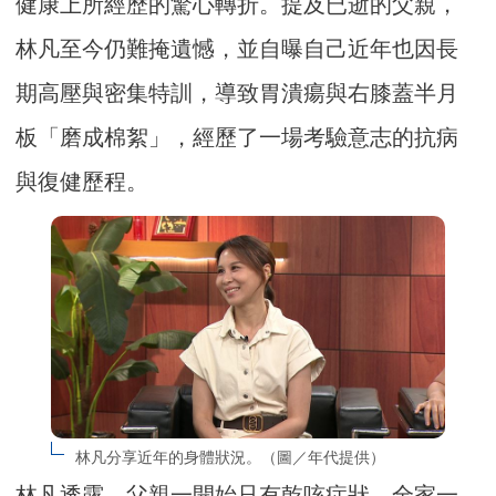
健康上所經歷的驚心轉折。提及已逝的父親，
林凡至今仍難掩遺憾，並自曝自己近年也因長
期高壓與密集特訓，導致胃潰瘍與右膝蓋半月
板「磨成棉絮」，經歷了一場考驗意志的抗病
與復健歷程。
林凡分享近年的身體狀況。（圖／年代提供）
林凡透露，父親一開始只有乾咳症狀，全家一