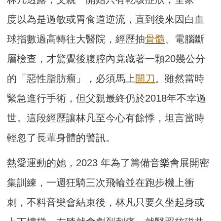
度以為是過敏或胃食道逆流，直到後來因白血
球指數過高轉往大醫院，經歷抽
骨髓
、電腦斷
層檢查，才驚覺後腹腔內竟藏著一顆20幾公分
的「惡性脂肪瘤」，必須馬上
開刀
。雖然當時
緊急進行手術，但父親最終仍於2018年不幸過
世。這段經歷讓林凡至今心有餘悸，坦言當時
輕忽了長輩身體的警訊。
熱愛運動的她，2023 年為了籌備音樂會展開密
集訓練，一週狂騎三次飛輪並在跑步機上衝
刺，不料音樂會結束後，林凡只要久坐起身或