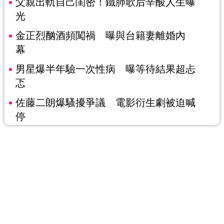
父親出軌自己閨密！鐵肺歌后辛酸人生曝
光
金正烈酗酒頻闖禍 曝與台籍妻離婚內
幕
男星爆半年驗一次性病 曝等待結果超忐
忑
佐藤二朗爆騷擾爭議 電影衍生劇被迫喊
停