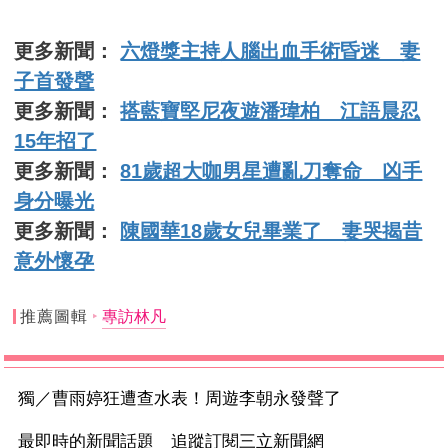
更多新聞：
六燈獎主持人腦出血手術昏迷 妻
子首發聲
更多新聞：
搭藍寶堅尼夜遊潘瑋柏 江語晨忍
15年招了
更多新聞：
81歲超大咖男星遭亂刀奪命 凶手
身分曝光
更多新聞：
陳國華18歲女兒畢業了 妻哭揭昔
意外懷孕
推薦圖輯
專訪林凡
獨／曹雨婷狂遭查水表！周遊李朝永發聲了
最即時的新聞話題 追蹤訂閱三立新聞網