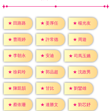
★
田路路
★
姜厚任
★
楊光友
★
周遊
★
曹雨婷
★
許常德
★
安迪
★
李朝永
★
司馬玉嬌
★
徐莉玲
★
郭品超
★
沈政男
★
甘比
★
陳凱韻
★
劉鑾雄
★
蔡依珊
★
連勝文
★
劉芯妤