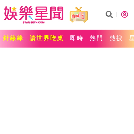
1
針線緣
請世界吃桌
即時
熱門
熱搜