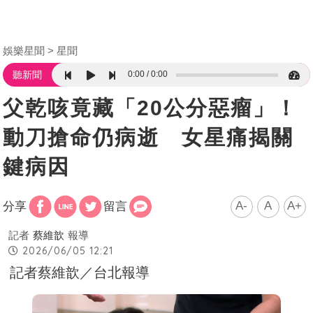
娛樂星聞
星聞
0:00
0:00
聽新聞
父乾咳竟藏「20公分惡瘤」！
動刀搶命仍病逝 女星痛揭關
鍵病因
A-
A
A+
分享
留言
記者
蔡維歆
報導
2026/06/05 12:21
記者蔡維歆／台北報導