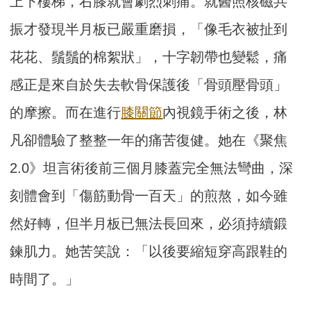
上下樓梯，右膝就會劇烈刺痛。就醫照核磁共
振才發現半月板已嚴重磨損，「像毛衣被扯到
花花、鬚鬚的棉絮狀」，十字韌帶也變鬆，痛
感正是來自於失去軟骨保護後「骨頭壓骨頭」
的摩擦。而在進行
膝關節
內視鏡手術之後，林
凡卻體驗了整整一年的痛苦復健。她在《聚焦
2.0》坦言術後前三個月膝蓋完全無法彎曲，深
刻體會到「傷筋動骨一百天」的煎熬，如今雖
然好轉，但半月板已無法長回來，必須持續鍛
鍊肌力。她苦笑說：「以後要縮短穿高跟鞋的
時間了。」