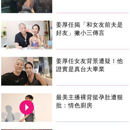
姜厚任揭「和女友前夫是
好友」撇小三傳言
姜厚任女友背景遭疑！他
證實是真台大畢業
最美主播裸背挺孕肚遭狠
批：情色廚房