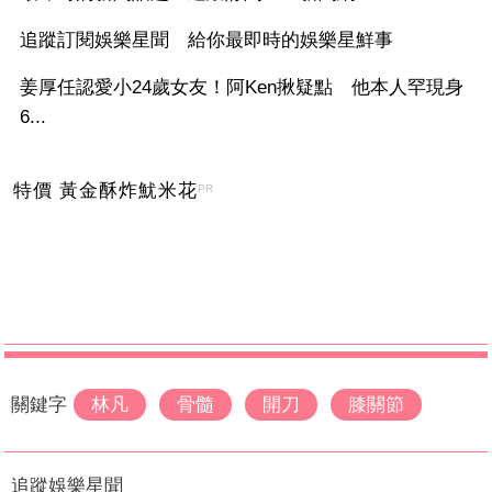
追蹤訂閱娛樂星聞 給你最即時的娛樂星鮮事
姜厚任認愛小24歲女友！阿Ken揪疑點 他本人罕現身
6...
特價 黃金酥炸魷米花
PR
關鍵字
林凡
骨髓
開刀
膝關節
追蹤娛樂星聞