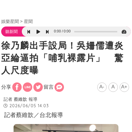
娛樂星聞
星聞
0:00
0:00
聽新聞
徐乃麟出手設局！吳姍儒遭炎
亞綸逼拍「哺乳裸露片」 驚
人尺度曝
A-
A
A+
分享
留言
記者
蔡維歆
報導
2026/06/05 14:03
記者蔡維歆／台北報導