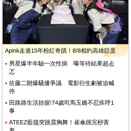
Apink走過15年粉紅奇蹟！8/8相約高雄巨蛋
男星爆半年驗一次性病 曝等待結果超忐
忑
佐藤二朗爆騷擾爭議 電影衍生劇被迫喊
停
田路路生活拮据!74歲司馬玉嬌不忍疾呼1
事
ATEEZ藍毯突跳震胸舞！崔傘跳完秒害
羞