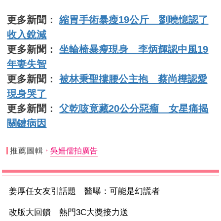
更多新聞：
縮胃手術暴瘦19公斤 劉曉憶認了
收入銳減
更多新聞：
坐輪椅暴瘦現身 李炳輝認中風19
年妻失智
更多新聞：
被林秉聖摟腰公主抱 蔡尚樺認愛
現身哭了
更多新聞：
父乾咳竟藏20公分惡瘤 女星痛揭
關鍵病因
推薦圖輯
吳姍儒拍廣告
姜厚任女友引話題 醫曝：可能是幻謊者
改版大回饋 熱門3C大獎接力送