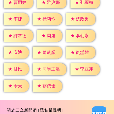
★
曹雨婷
★
雅典娜
★
孔麗梅
★
李娜
★
徐莉玲
★
沈政男
★
周遊
★
許常德
★
李朝永
★
安迪
★
陳凱韻
★
劉鑾雄
★
甘比
★
李亞萍
★
司馬玉嬌
★
余天
★
蔡依珊
關於三立新聞網
隱私權聲明