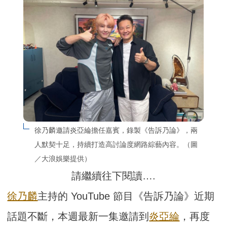
徐乃麟邀請炎亞綸擔任嘉賓，錄製《告訴乃論》，兩
人默契十足，持續打造高討論度網路綜藝內容。（圖
／大浪娛樂提供）
請繼續往下閱讀….
徐乃麟
主持的 YouTube 節目《告訴乃論》近期
話題不斷，本週最新一集邀請到
炎亞綸
，再度