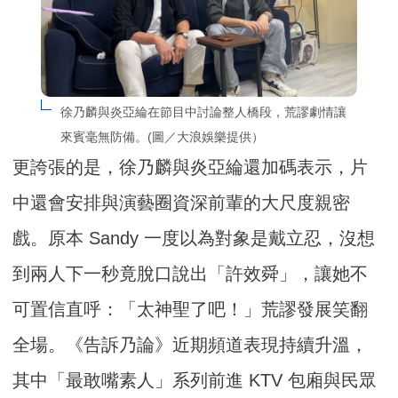
徐乃麟與炎亞綸在節目中討論整人橋段，荒謬劇情讓
來賓毫無防備。(圖／大浪娛樂提供）
更誇張的是，徐乃麟與炎亞綸還加碼表示，片
中還會安排與演藝圈資深前輩的大尺度親密
戲。原本 Sandy 一度以為對象是戴立忍，沒想
到兩人下一秒竟脫口說出「許效舜」，讓她不
可置信直呼：「太神聖了吧！」荒謬發展笑翻
全場。《告訴乃論》近期頻道表現持續升溫，
其中「最敢嘴素人」系列前進 KTV 包廂與民眾