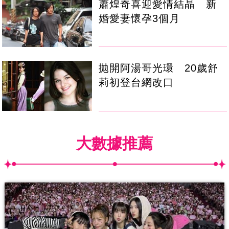
蕭煌奇喜迎愛情結晶 新
婚愛妻懷孕3個月
拋開阿湯哥光環 20歲舒
莉初登台網改口
大數據推薦