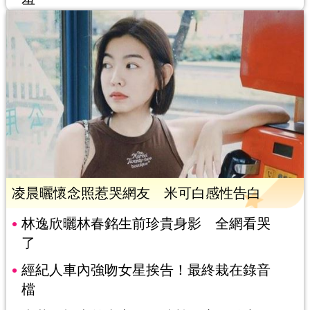
凌晨曬懷念照惹哭網友 米可白感性告白
林逸欣曬林春銘生前珍貴身影 全網看哭
了
經紀人車內強吻女星挨告！最終栽在錄音
檔