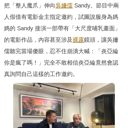
把「整人魔爪」伸向
吳姍儒
Sandy。節目中兩
人假借有電影金主指定邀約，試圖說服身為媽
媽的 Sandy 接演一部帶有「大尺度哺乳畫面」
的電影作品，內容甚至涉及
裸露
鏡頭，讓吳姍
儒聽完當場傻眼，忍不住崩潰大喊：「炎亞綸
你是瘋了嗎！」完全不敢相信炎亞綸竟然會認
真詢問自己這樣的工作邀約。