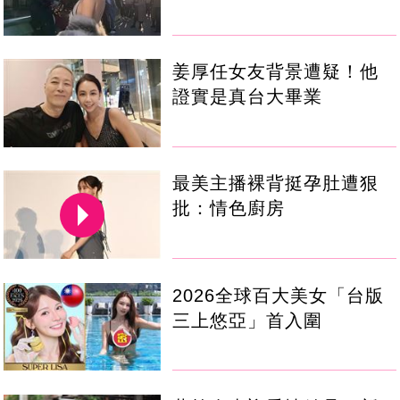
姜厚任女友背景遭疑！他
證實是真台大畢業
最美主播裸背挺孕肚遭狠
批：情色廚房
2026全球百大美女「台版
三上悠亞」首入圍