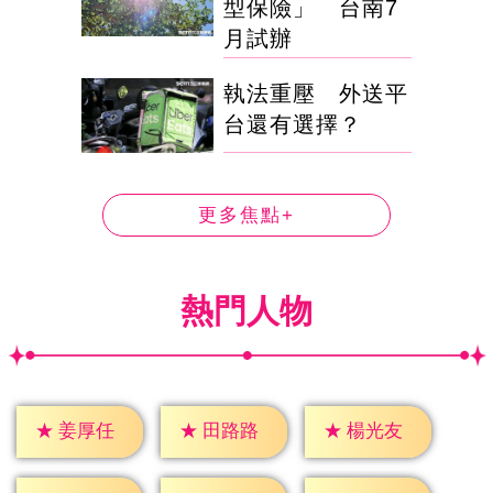
型保險」 台南7
月試辦
執法重壓 外送平
台還有選擇？
更多焦點+
熱門人物
★
姜厚任
★
田路路
★
楊光友