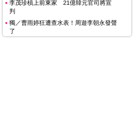
李茂珍槓上前東家 21億韓元官司將宣
判
獨／曹雨婷狂遭查水表！周遊李朝永發聲
了