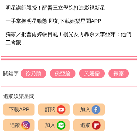
明星講師親授！醒吾三立學院打造影視新星
一手掌握明星動態 即刻下載娛樂星聞APP
獨家／批曹雨婷帳目亂！楊光友再轟余天李亞萍：他們
工會跟...
關鍵字
徐乃麟
炎亞綸
吳姍儒
裸露
追蹤娛樂星聞
下載APP
訂閱
加入
追蹤
加入
追蹤