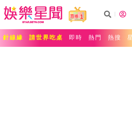
1
針線緣
請世界吃桌
即時
熱門
熱搜