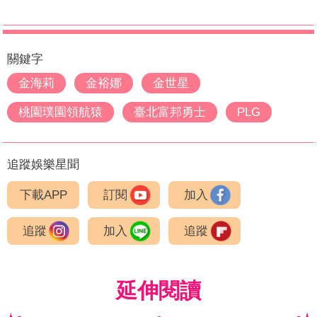
關鍵字
金海莉
金裕娜
金世星
桃園璞園領航猿
臺北富邦勇士
PLG
追蹤娛樂星聞
下載APP
訂閱
加入
追蹤
加入
追蹤
延伸閱讀