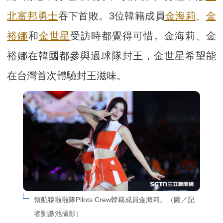
北富邦勇士
吞下首敗。3位韓籍成員
金海莉
、
金
裕娜
和
金世星
受訪時都覺得可惜。金海莉、金
裕娜在韓國都參與過球隊封王，金世星希望能
在台灣首次體驗封王滋味。
領航猿啦啦隊Pilots Crew韓籍成員金海莉。（圖／記
者劉彥池攝影）