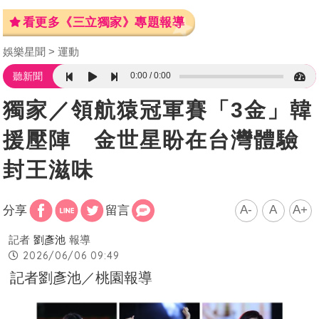
看更多《三立獨家》專題報導
娛樂星聞
運動
0:00
0:00
聽新聞
獨家／領航猿冠軍賽「3金」韓
援壓陣 金世星盼在台灣體驗
封王滋味
A-
A
A+
分享
留言
記者
劉彥池
報導
2026/06/06 09:49
記者劉彥池／桃園報導