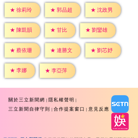
★
徐莉玲
★
郭品超
★
沈政男
★
甘比
★
陳凱韻
★
劉鑾雄
★
蔡依珊
★
連勝文
★
劉芯妤
★
李娜
★
李亞萍
關於三立新聞網
隱私權聲明
三立新聞自律守則
合作提案窗口
意見反應