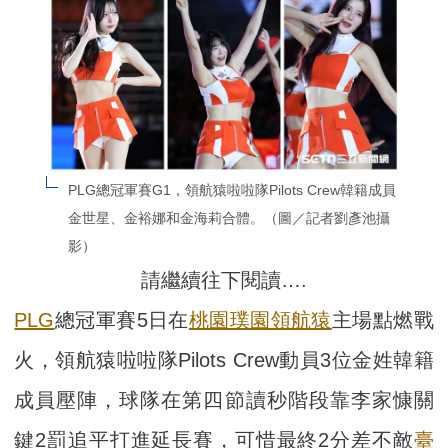
PLG總冠軍賽G1，領航猿啦啦隊Pilots Crew韓籍成員
金世星、金裕娜和金海莉合體。（圖／記者劉彥池攝
影）
請繼續往下閱讀….
PLG
總冠軍賽5日在
桃園璞園領航猿
主場點燃戰
火，領航猿啦啦隊Pilots Crew動員3位金姓韓籍
成員壓陣，球隊在第四節讀秒階段靠李家慷關
鍵2罰追平打進延長賽，可惜最終2分差不敵
臺