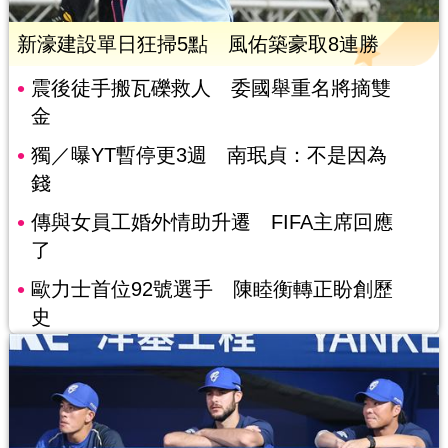
新濠建設單日狂掃5點 風佑築豪取8連勝
震後徒手搬瓦礫救人 委國舉重名將摘雙
金
獨／曝YT暫停更3週 南珉貞：不是因為
錢
傳與女員工婚外情助升遷 FIFA主席回應
了
歐力士首位92號選手 陳睦衡轉正盼創歷
史