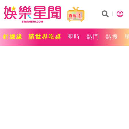
1
針線緣
請世界吃桌
即時
熱門
熱搜