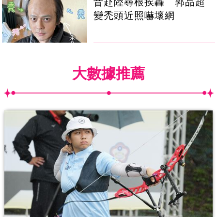
昔赴陸尋根挨轟 郭品超
變禿頭近照嚇壞網
大數據推薦