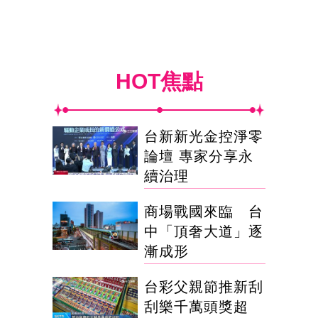
HOT焦點
台新新光金控淨零
論壇 專家分享永
續治理
商場戰國來臨 台
中「頂奢大道」逐
漸成形
台彩父親節推新刮
刮樂千萬頭獎超