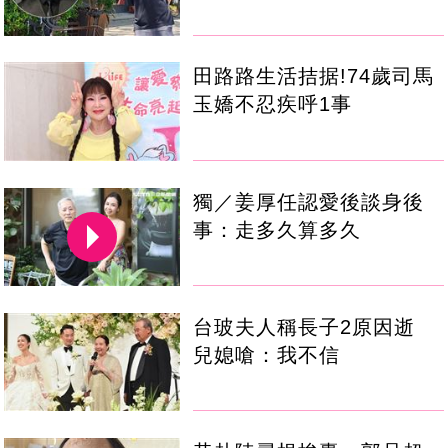
田路路生活拮据!74歲司馬
玉嬌不忍疾呼1事
獨／姜厚任認愛後談身後
事：走多久算多久
台玻夫人稱長子2原因逝
兒媳嗆：我不信