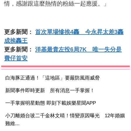
情，感謝跟這麼熱情的粉絲一起應援。」
更多新聞：
首次單場慘挨4轟 今永昇太差3轟
成挨轟王
更多新聞：
洋基最貴左投6局7K 唯一失分是
費仔首安
白海豚正通過！「這地區」要嚴防風雨威脅
新聞事件即時更新 所有消息一手掌握！
一手掌握明星動態 即刻下載娛樂星聞APP
小刀離婚台玻二千金林文晴！情變原因曝光 12年婚姻
難維...