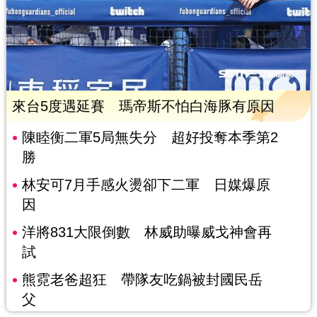
來台5度遇延賽 瑪帝斯不怕白海豚有原因
陳睦衡二軍5局無失分 超好投奪本季第2
勝
林安可7月手感火燙卻下二軍 日媒爆原
因
洋將831大限倒數 林威助曝威戈神會再
試
熊霓老爸超狂 帶隊友吃鍋被封國民岳
父