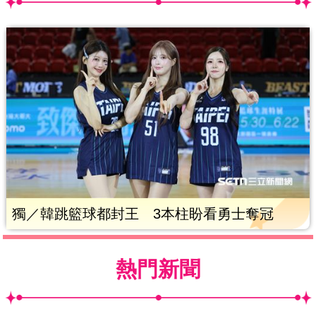
獨／韓跳籃球都封王 3本柱盼看勇士奪冠
熱門新聞