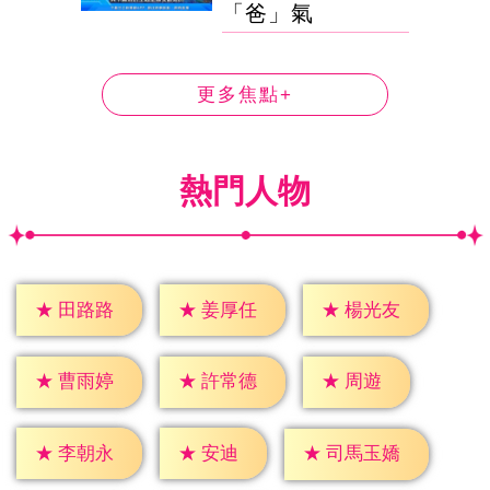
「爸」氣
更多焦點+
熱門人物
★
田路路
★
姜厚任
★
楊光友
★
周遊
★
曹雨婷
★
許常德
★
安迪
★
李朝永
★
司馬玉嬌