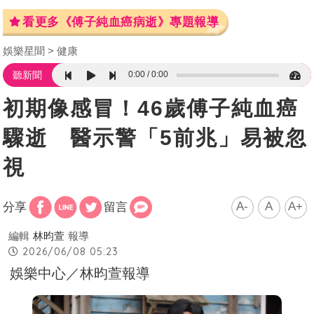
看更多《傅子純血癌病逝》專題報導
娛樂星聞
健康
0:00
0:00
聽新聞
初期像感冒！46歲傅子純血癌
驟逝 醫示警「5前兆」易被忽
視
A-
A
A+
分享
留言
編輯
林昀萱
報導
2026/06/08 05:23
娛樂中心／林昀萱報導