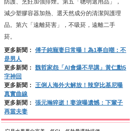
防護、烹飪加強排煙。第五「聰明選用品」，
減少塑膠容器加熱、選天然成分的清潔與護理
品。第六「遠離菸害」，不吸菸，遠離二手
菸。
更多新聞：
傅子純寵妻日常曝！為1事自嘲：不
是男人
更多新聞：
魏哲家怨「AI會爆不早講」黃仁勳5
字神回
更多新聞：
王俐人海外大解放！辣穿比基尼曝
真實曲線
更多新聞：
張元瀚猝逝！妻淚曝遺憾：下輩子
再當夫妻