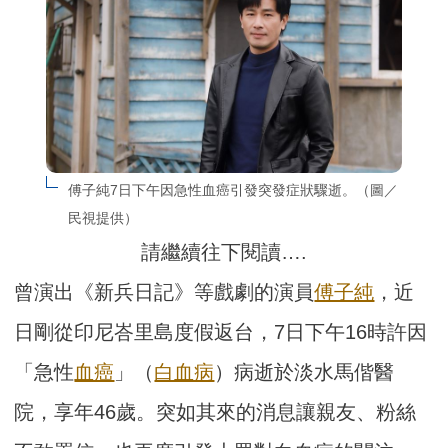
傅子純7日下午因急性血癌引發突發症狀驟逝。（圖／
民視提供）
請繼續往下閱讀….
曾演出《新兵日記》等戲劇的演員
傅子純
，近
日剛從印尼峇里島度假返台，7日下午16時許因
「急性
血癌
」（
白血病
）病逝於淡水馬偕醫
院，享年46歲。突如其來的消息讓親友、粉絲