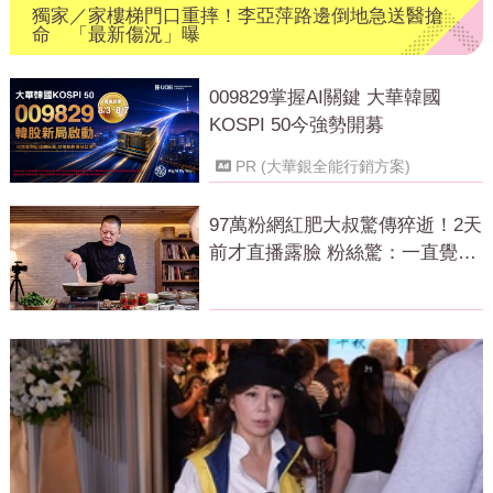
獨家／家樓梯門口重摔！李亞萍路邊倒地急送醫搶
命 「最新傷況」曝
009829掌握AI關鍵 大華韓國
KOSPI 50今強勢開募
PR (大華銀全能行銷方案)
97萬粉網紅肥大叔驚傳猝逝！2天
前才直播露臉 粉絲驚：一直覺得
怪