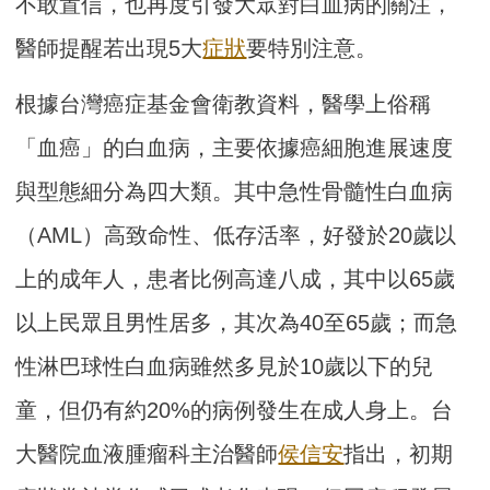
不敢置信，也再度引發大眾對白血病的關注，
醫師提醒若出現5大
症狀
要特別注意。
根據台灣癌症基金會衛教資料，醫學上俗稱
「血癌」的白血病，主要依據癌細胞進展速度
與型態細分為四大類。其中急性骨髓性白血病
（AML）高致命性、低存活率，好發於20歲以
上的成年人，患者比例高達八成，其中以65歲
以上民眾且男性居多，其次為40至65歲；而急
性淋巴球性白血病雖然多見於10歲以下的兒
童，但仍有約20%的病例發生在成人身上。台
大醫院血液腫瘤科主治醫師
侯信安
指出，初期