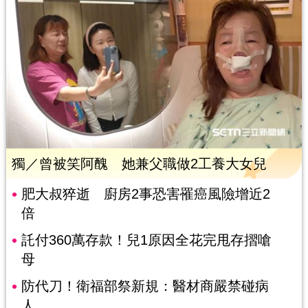
獨／曾被笑阿醜 她兼父職做2工養大女兒
肥大叔猝逝 廚房2事恐害罹癌風險增近2
倍
託付360萬存款！兒1原因全花完甩存摺嗆
母
防代刀！衛福部祭新規：醫材商嚴禁碰病
人