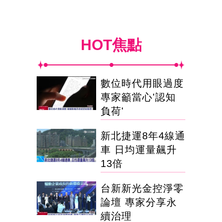
HOT焦點
數位時代用眼過度
專家籲當心'認知
負荷'
新北捷運8年4線通
車 日均運量飆升
13倍
台新新光金控淨零
論壇 專家分享永
續治理