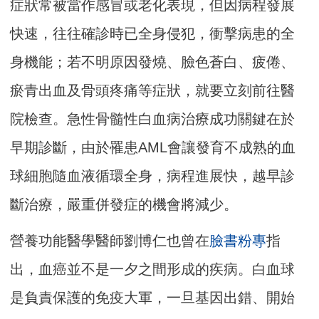
症狀常被當作感冒或老化表現，但因病程發展
快速，往往確診時已全身侵犯，衝擊病患的全
身機能；若不明原因發燒、臉色蒼白、疲倦、
瘀青出血及骨頭疼痛等症狀，就要立刻前往醫
院檢查。急性骨髓性白血病治療成功關鍵在於
早期診斷，由於罹患AML會讓發育不成熟的血
球細胞隨血液循環全身，病程進展快，越早診
斷治療，嚴重併發症的機會將減少。
營養功能醫學醫師劉博仁也曾在
臉書粉專
指
出，血癌並不是一夕之間形成的疾病。白血球
是負責保護的免疫大軍，一旦基因出錯、開始