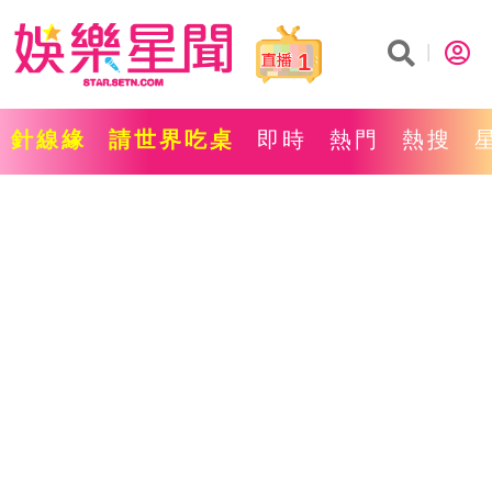
1
針線緣
請世界吃桌
即時
熱門
熱搜