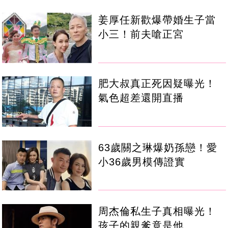
姜厚任新歡爆帶婚生子當
小三！前夫嗆正宮
肥大叔真正死因疑曝光！
氣色超差還開直播
63歲關之琳爆奶孫戀！愛
小36歲男模傳證實
周杰倫私生子真相曝光！
孩子的親爹竟是他