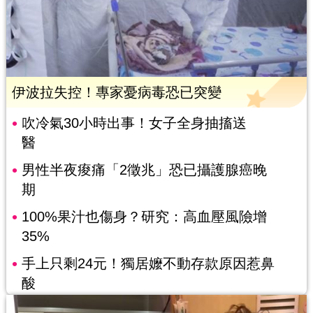
伊波拉失控！專家憂病毒恐已突變
吹冷氣30小時出事！女子全身抽搐送
醫
男性半夜痠痛「2徵兆」恐已攝護腺癌晚
期
100%果汁也傷身？研究：高血壓風險增
35%
手上只剩24元！獨居嬤不動存款原因惹鼻
酸