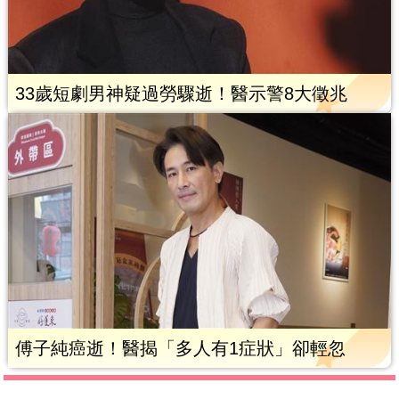
33歲短劇男神疑過勞驟逝！醫示警8大徵兆
傅子純癌逝！醫揭「多人有1症狀」卻輕忽