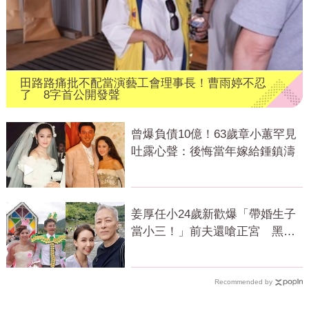
田路路痛批不配當演藝工會理事長！曹雨婷不忍
了 8字首公開發聲
曾爆負債10億！63歲章小蕙罕見
吐露心聲：後悔當年嫁給鍾鎮濤
姜厚任小24歲新歡爆「帶婚生子
當小三！」前夫還嗆正宮 黑歷
史曝光
Recommended by