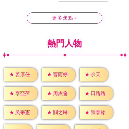
更多焦點+
熱門人物
★
余天
★
姜厚任
★
曹雨婷
★
李亞萍
★
周杰倫
★
田路路
★
吳宗憲
★
關之琳
★
陳泰銘