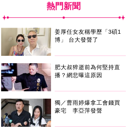
熱門新聞
姜厚任女友稱學歷「3碩1
博」 台大發聲了
肥大叔猝逝前為何堅持直
播？網悲曝這原因
獨／曹雨婷爆拿工會錢買
豪宅 李亞萍發聲