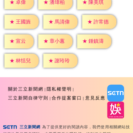
★
卓偉
★
潘瑋柏
★
陳美琪
★
王國旌
★
馬清偉
★
許常德
★
宣云
★
章小蕙
★
鍾鎮濤
★
林恬兒
★
謝玲玲
關於三立新聞網
隱私權聲明
三立新聞自律守則
合作提案窗口
意見反應
三立新聞網
為了提供更好的閱讀內容，我們使用相關網站技
Copyright ©2026 Sanlih E-Television All Rights