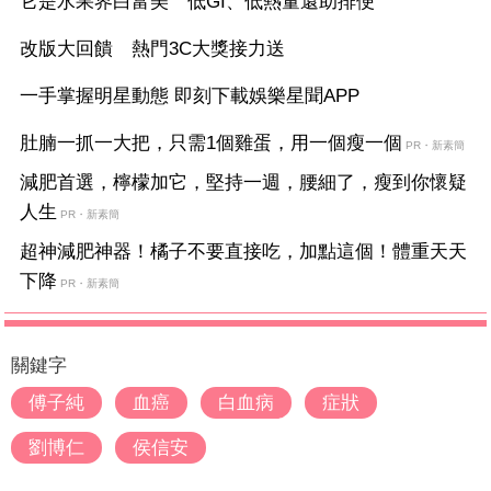
它是水果界白富美 低GI、低熱量還助排便
改版大回饋 熱門3C大獎接力送
一手掌握明星動態 即刻下載娛樂星聞APP
肚腩一抓一大把，只需1個雞蛋，用一個瘦一個
PR・新素簡
減肥首選，檸檬加它，堅持一週，腰細了，瘦到你懷疑
人生
PR・新素簡
超神減肥神器！橘子不要直接吃，加點這個！體重天天
下降
PR・新素簡
關鍵字
傅子純
血癌
白血病
症狀
劉博仁
侯信安