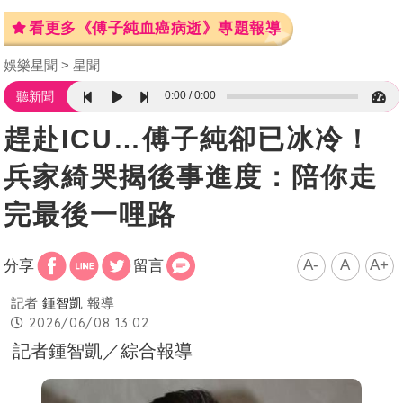
看更多《傅子純血癌病逝》專題報導
娛樂星聞
星聞
0:00
0:00
聽新聞
趕赴ICU…傅子純卻已冰冷！
兵家綺哭揭後事進度：陪你走
完最後一哩路
A-
A
A+
分享
留言
記者
鍾智凱
報導
2026/06/08 13:02
記者鍾智凱／綜合報導