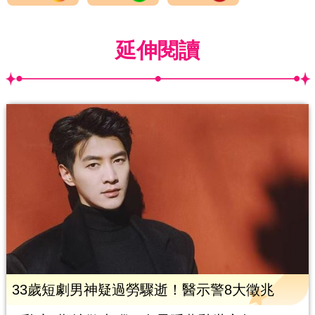
延伸閱讀
33歲短劇男神疑過勞驟逝！醫示警8大徵兆