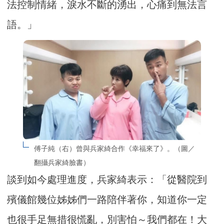
法控制情緒，淚水不斷的湧出，心痛到無法言
語。」
傅子純（右）曾與兵家綺合作《幸福來了》。（圖／
翻攝兵家綺臉書）
談到如今處理進度，兵家綺表示：「從醫院到
殯儀館幾位姊姊們一路陪伴著你，知道你一定
也很手足無措很慌亂，別害怕～我們都在！大