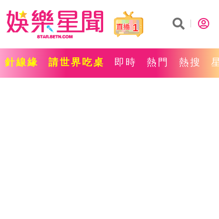
1
針線緣
請世界吃桌
即時
熱門
熱搜