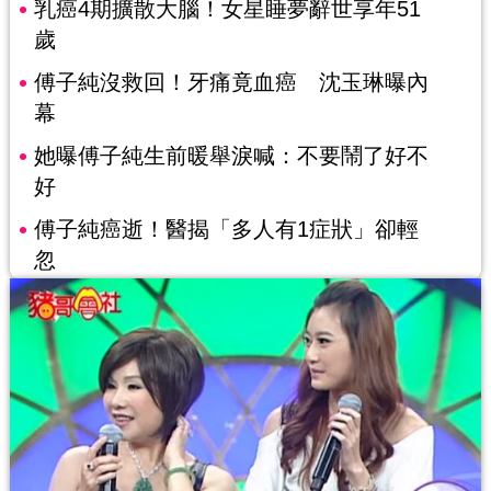
乳癌4期擴散大腦！女星睡夢辭世享年51
歲
傅子純沒救回！牙痛竟血癌 沈玉琳曝內
幕
她曝傅子純生前暖舉淚喊：不要鬧了好不
好
傅子純癌逝！醫揭「多人有1症狀」卻輕
忽