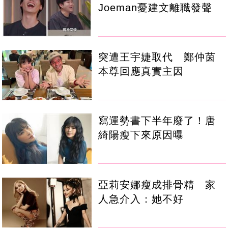
Joeman憂建文離職發聲
突遭王宇婕取代 鄭仲茵
本尊回應真實主因
寫運勢書下半年廢了！唐
綺陽瘦下來原因曝
亞莉安娜瘦成排骨精 家
人急介入：她不好