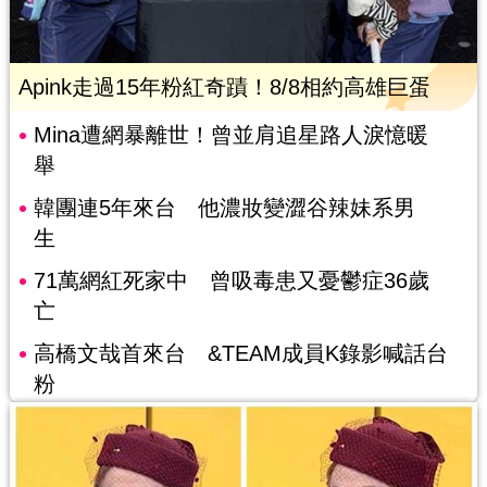
Apink走過15年粉紅奇蹟！8/8相約高雄巨蛋
Mina遭網暴離世！曾並肩追星路人淚憶暖
舉
韓團連5年來台 他濃妝變澀谷辣妹系男
生
71萬網紅死家中 曾吸毒患又憂鬱症36歲
亡
高橋文哉首來台 &TEAM成員K錄影喊話台
粉