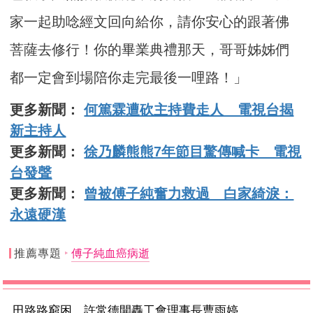
家一起助唸經文回向給你，請你安心的跟著佛
菩薩去修行！你的畢業典禮那天，哥哥姊姊們
都一定會到場陪你走完最後一哩路！」
更多新聞：
何篤霖遭砍主持費走人 電視台揭
新主持人
更多新聞：
徐乃麟熊熊7年節目驚傳喊卡 電視
台發聲
更多新聞：
曾被傅子純奮力救過 白家綺淚：
永遠硬漢
推薦專題
傅子純血癌病逝
田路路窮困 許常德開轟工會理事長曹雨婷