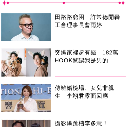
田路路窮困 許常德開轟
工會理事長曹雨婷
突爆家裡超有錢 182萬
HOOK驚認我是男的
傳離婚檢場、女兒非親
生 李翊君露面回應
攝影爆跳槽李多慧！