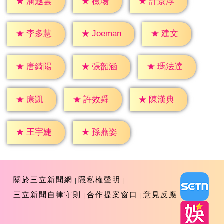
★
檢場
★
潘越雲
★
許景淳
★
建文
★
李多慧
★
Joeman
★
唐綺陽
★
張韶涵
★
瑪法達
★
康凱
★
許效舜
★
陳漢典
★
王宇婕
★
孫燕姿
關於三立新聞網
隱私權聲明
三立新聞自律守則
合作提案窗口
意見反應