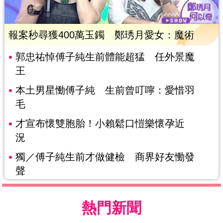
報案秒尋獲400萬玉鐲 鄭琇月愛女：魔術
郭忠祐悼傅子純生前體能超猛 任外景魔
王
本土男星慟傅子純 生前曾叮嚀：愛惜羽
毛
才宣布懷雙胞胎！小賴鬆口愷樂懷孕近
況
獨／傅子純生前才做健檢 商界好友慟發
聲
熱門新聞