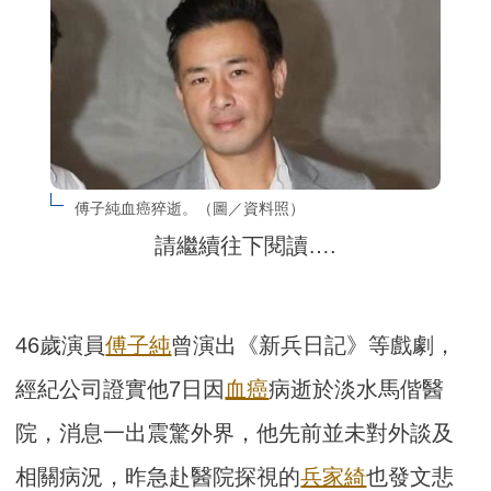
傅子純血癌猝逝。（圖／資料照）
請繼續往下閱讀….
46歲演員
傅子純
曾演出《新兵日記》等戲劇，
經紀公司證實他7日因
血癌
病逝於淡水馬偕醫
院，消息一出震驚外界，他先前並未對外談及
相關病況，昨急赴醫院探視的
兵家綺
也發文悲