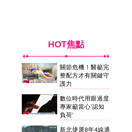
HOT焦點
關節危機！醫籲完
整配方才有關鍵守
護力
數位時代用眼過度
專家籲當心'認知
負荷'
新北捷運8年4線通