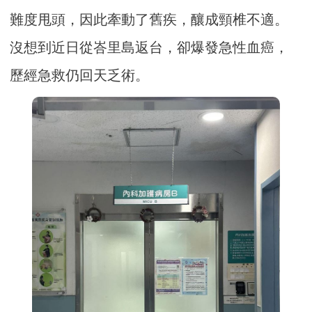
難度甩頭，因此牽動了舊疾，釀成頸椎不適。
沒想到近日從峇里島返台，卻爆發急性血癌，
歷經急救仍回天乏術。