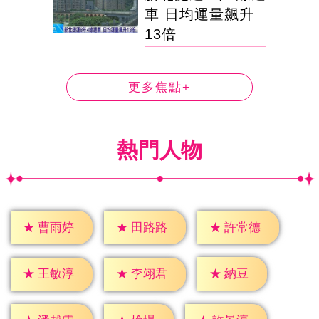
車 日均運量飆升
13倍
更多焦點+
熱門人物
★
曹雨婷
★
田路路
★
許常德
★
納豆
★
王敏淳
★
李翊君