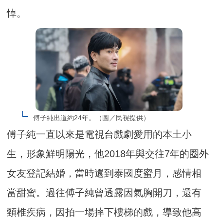
悼。
傅子純出道約24年。（圖／民視提供）
傅子純一直以來是電視台戲劇愛用的本土小
生，形象鮮明陽光，他2018年與交往7年的圈外
女友登記結婚，當時還到泰國度蜜月，感情相
當甜蜜。過往傅子純曾透露因氣胸開刀，還有
頸椎疾病，因拍一場摔下樓梯的戲，導致他高