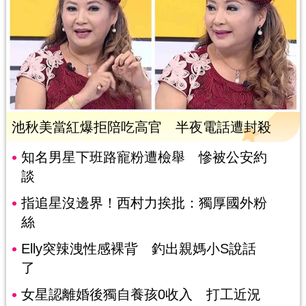
池秋美當紅爆拒陪吃高官 半夜電話遭封殺
知名男星下班路寵粉遭檢舉 慘被公安約
談
指追星沒邊界！西村力挨批：獨厚國外粉
絲
Elly突辣洩性感裸背 釣出親媽小S說話
了
女星認離婚後獨自養孩0收入 打工近況