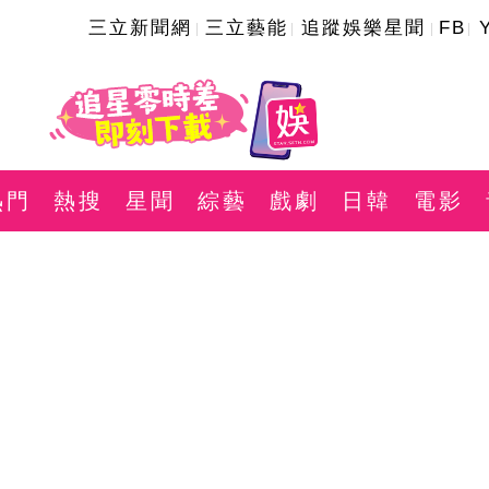
三立新聞網
三立藝能
追蹤娛樂星聞
FB
熱門
熱搜
星聞
綜藝
戲劇
日韓
電影