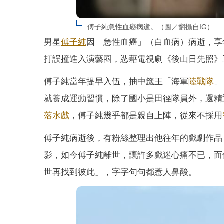
傅子純急性血癌病逝。（圖／翻攝自IG）
男星
傅子純
因「急性血癌」（白血病）病逝，享
打誤撞進入演藝圈，憑藉電視劇《後山日先照》
傅子純當年提早入伍，抽中籤王「海軍
陸戰隊
」
就養成運動習慣，除了國小是田徑隊員外，還精
落水戲
，傅子純幾乎都是親自上陣，從來不採用
傅子純病逝後，有粉絲整理出他往年的戲劇作品
影，如今傅子純離世，讓許多戲迷心痛不已，而
世再找到彼此」，字字句句都惹人鼻酸。