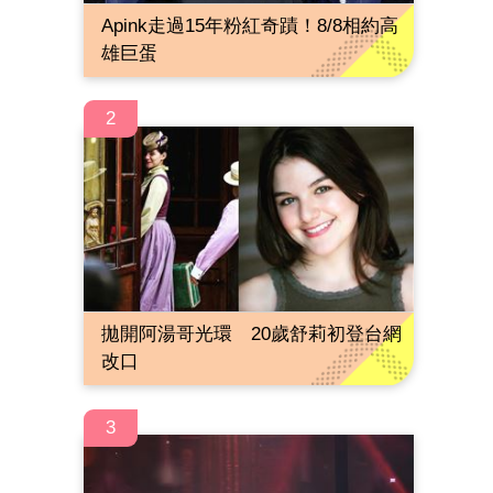
Apink走過15年粉紅奇蹟！8/8相約高
雄巨蛋
2
拋開阿湯哥光環 20歲舒莉初登台網
改口
3