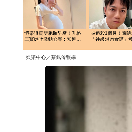
愷樂證實雙胞胎早產！升格
被追殺1個月！陳隨
三寶媽吐激動心聲：知道你
「神級滷肉食譜」
們很努力
配方 網全暴動了
娛樂中心／蔡佩伶報導