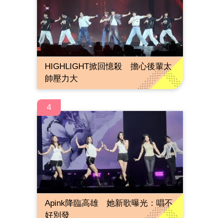
HIGHLIGHT掀回憶殺 擔心後輩太
帥壓力大
4
Apink降臨高雄 她新歌曝光：唱不
好別發