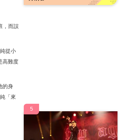
班，而誤
子純從小
是高難度
他的身
子純「來
5