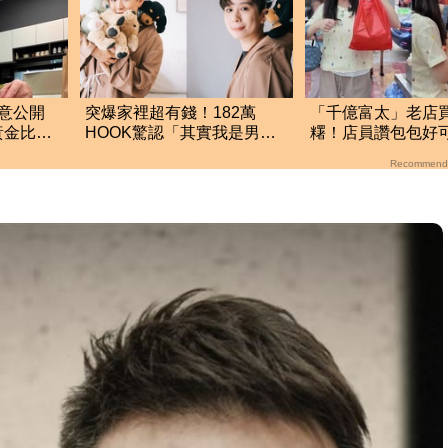
意公開
突爆家裡超有錢！182萬
「千億富太」老店買
黃金比例
HOOK驚認「其實我是男
糬！店員讚包包好
的」 結局神反轉網傻眼
回：我自己做的
Recommend