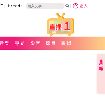
YT
threads
登入
1
音樂
專題
影音
節目
圖輯
直播✦活動