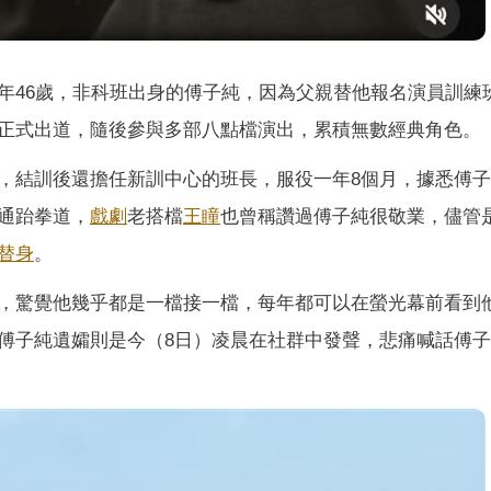
年46歲，非科班出身的傅子純，因為父親替他報名演員訓練
正式出道，隨後參與多部八點檔演出，累積無數經典角色。
，結訓後還擔任新訓中心的班長，服役一年8個月，據悉傅
通跆拳道，
戲劇
老搭檔
王瞳
也曾稱讚過傅子純很敬業，儘管
替身
。
，驚覺他幾乎都是一檔接一檔，每年都可以在螢光幕前看到
傅子純遺孀則是今（8日）凌晨在社群中發聲，悲痛喊話傅