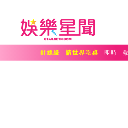
針線緣
請世界吃桌
即時