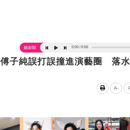
0:00
0:00
聽新聞
！傅子純誤打誤撞進演藝圈 落
A-