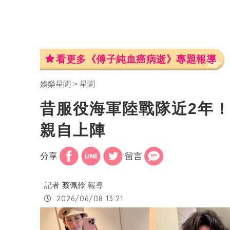
看更多《傅子純血癌病逝》專題報導
娛樂星聞
星聞
昔服役海軍陸戰隊近2年
親自上陣
分享
留言
記者
蔡佩伶
報導
2026/06/08 13:21