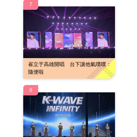
7
崔立于高雄開唱 台下讓他氣噗噗：
隨便啦
8