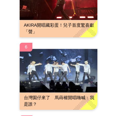
AKIRA開唱藏彩蛋！兒子首度驚喜獻
「聲」
6
台灣囡仔來了 馬蒔權開唱嗨喊：我
是誰？