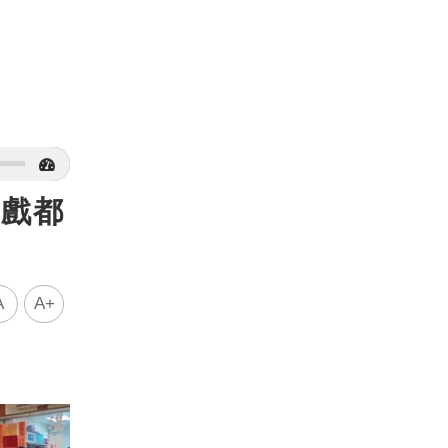
水戲都
A
A+