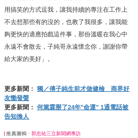
用搞笑的方式逗我，讓我持續的專注在工作上
不去想那些有的沒的，也教了我很多，讓我能
夠更快的適應拍戲這件事，那份溫暖在我心中
永遠不會散去，子純哥永遠懷念你，謝謝你帶
給大家的美好」。
更多新聞：
獨／傅子純生前才做健檢 商界好
友慟發聲
更多新聞：
何篤霖掰了24年"命運" 1通電話被
告知換人
推薦圖輯
郭忠祐三立新聞網專訪