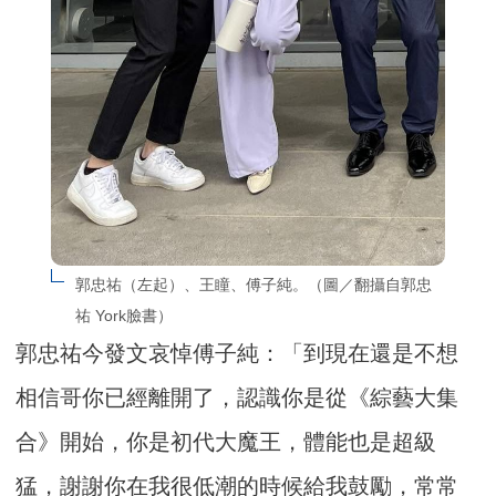
郭忠祐（左起）、王瞳、傅子純。（圖／翻攝自郭忠
祐 York臉書）
郭忠祐今發文哀悼傅子純：「到現在還是不想
相信哥你已經離開了，認識你是從《綜藝大集
合》開始，你是初代大魔王，體能也是超級
猛，謝謝你在我很低潮的時候給我鼓勵，常常