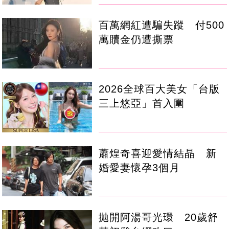
百萬網紅遭騙失蹤 付500
萬贖金仍遭撕票
2026全球百大美女「台版
三上悠亞」首入圍
蕭煌奇喜迎愛情結晶 新
婚愛妻懷孕3個月
拋開阿湯哥光環 20歲舒