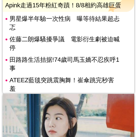
Apink走過15年粉紅奇蹟！8/8相約高雄巨蛋
男星爆半年驗一次性病 曝等待結果超忐
忑
佐藤二朗爆騷擾爭議 電影衍生劇被迫喊
停
田路路生活拮据!74歲司馬玉嬌不忍疾呼1
事
ATEEZ藍毯突跳震胸舞！崔傘跳完秒害
羞