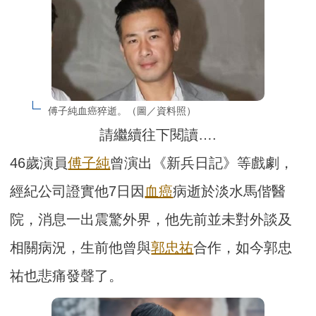
傅子純血癌猝逝。（圖／資料照）
請繼續往下閱讀….
46歲演員
傅子純
曾演出《新兵日記》等戲劇，
經紀公司證實他7日因
血癌
病逝於淡水馬偕醫
院，消息一出震驚外界，他先前並未對外談及
相關病況，生前他曾與
郭忠祐
合作，如今郭忠
祐也悲痛發聲了。