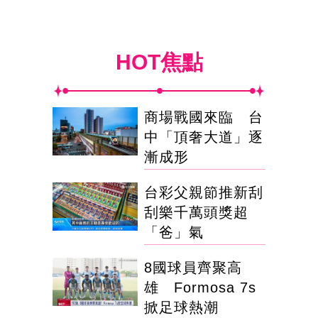
HOT焦點
商場戰國來臨 台
中「頂奢大道」逐
漸成形
台彩父親節推新刮
刮樂千萬頭獎超
「爸」氣
8國球員齊聚高
雄 Formosa 7s
掀足球熱潮