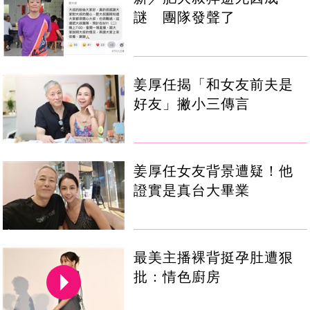
謎 團隊發聲了
姜厚任揭「和女友前夫是
好友」撇小三傳言
姜厚任女友背景遭疑！他
證實是真台大畢業
最美主播裸背挺孕肚遭狠
批：情色廚房