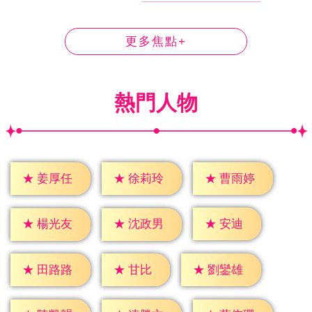
更多焦點+
熱門人物
★
姜厚任
★
徐莉玲
★
曹雨婷
★
安迪
★
楊光友
★
沈政男
★
甘比
★
田路路
★
劉鑾雄