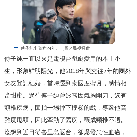
傅子純出道約24年。（圖／民視提供）
傅子純一直以來是電視台戲劇愛用的本土小
生，形象鮮明陽光，他2018年與交往7年的圈外
女友登記結婚，當時還到泰國度蜜月，感情相
當甜蜜。過往傅子純曾透露因氣胸開刀，還有
頸椎疾病，因拍一場摔下樓梯的戲，導致他高
難度甩頭，因此牽動了舊疾，釀成頸椎不適。
沒想到近日從峇里島返台，卻爆發急性血癌，