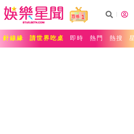
1
針線緣
請世界吃桌
即時
熱門
熱搜