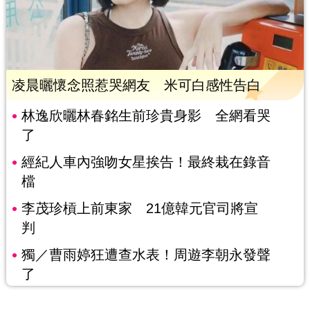
凌晨曬懷念照惹哭網友 米可白感性告白
林逸欣曬林春銘生前珍貴身影 全網看哭
了
經紀人車內強吻女星挨告！最終栽在錄音
檔
李茂珍槓上前東家 21億韓元官司將宣
判
獨／曹雨婷狂遭查水表！周遊李朝永發聲
了