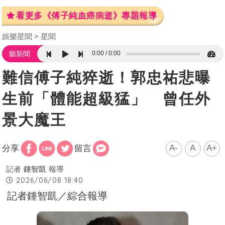
看更多《傅子純血癌病逝》專題報導
娛樂星聞
星聞
0:00
0:00
聽新聞
難信傅子純猝逝！郭忠祐悲曝
生前「體能超級猛」 曾任外
景大魔王
A-
A
A+
分享
留言
記者
鍾智凱
報導
2026/06/08 18:40
記者鍾智凱／綜合報導