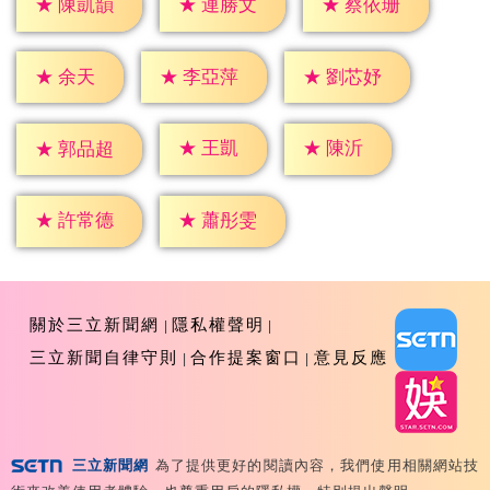
★
陳凱韻
★
連勝文
★
蔡依珊
★
余天
★
李亞萍
★
劉芯妤
★
王凱
★
陳沂
★
郭品超
★
許常德
★
蕭彤雯
關於三立新聞網
隱私權聲明
三立新聞自律守則
合作提案窗口
意見反應
三立新聞網
為了提供更好的閱讀內容，我們使用相關網站技
Copyright ©2026 Sanlih E-Television All Rights