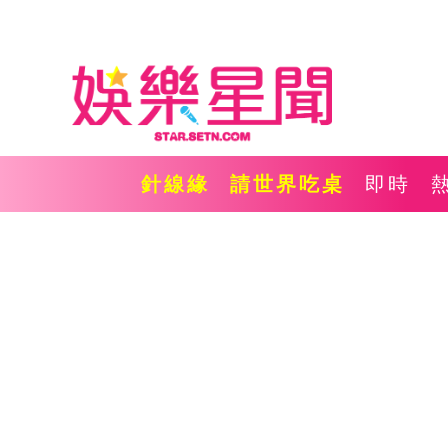
針線緣
請世界吃桌
即時