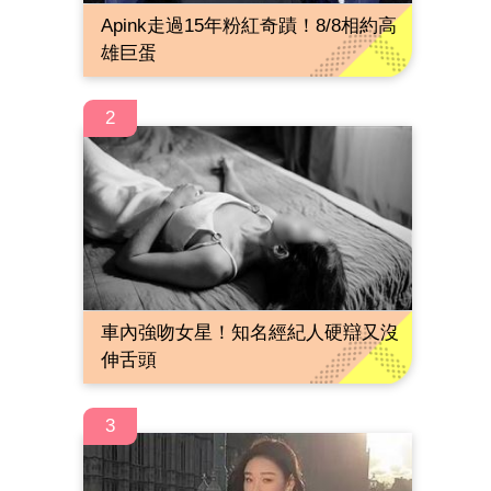
Apink走過15年粉紅奇蹟！8/8相約高
雄巨蛋
2
車內強吻女星！知名經紀人硬辯又沒
伸舌頭
3