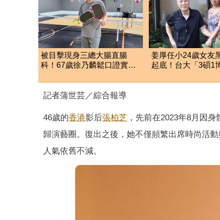
被目擊現身三總大腸直腸
姜厚任小24歲女友
科！67歲徐乃麟鬆口證實
起底！台大「3碩1
了 真實體況曝光
假 本人發聲了
記者蒲世芸／綜合報導
46歲的
香港
影后
張柏芝
，先前在2023年8月因
歸演藝圈。復出之後，她不僅頻繁出席時尚活動
人氣依舊不減。