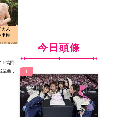
門內幕
線細節大
ed by
今日頭條
才正式回
新單曲，
1