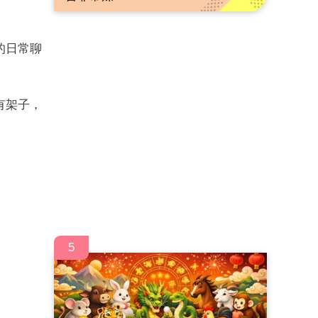
的日常聊
有架子，
5