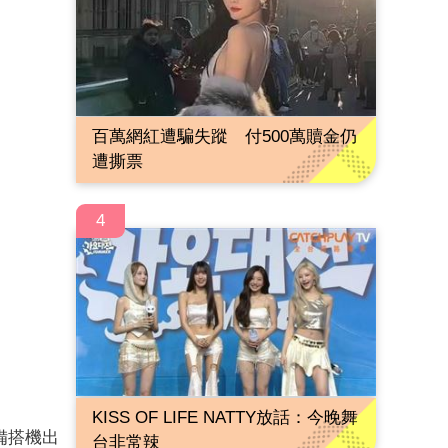
百萬網紅遭騙失蹤 付500萬贖金仍
遭撕票
4
KISS OF LIFE NATTY放話：今晚舞
備搭機出
台非常辣