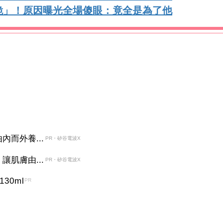
跪」！原因曝光全場傻眼：竟全是為了他
而外養...
PR・矽谷電波X
肌膚由...
PR・矽谷電波X
30ml
PR