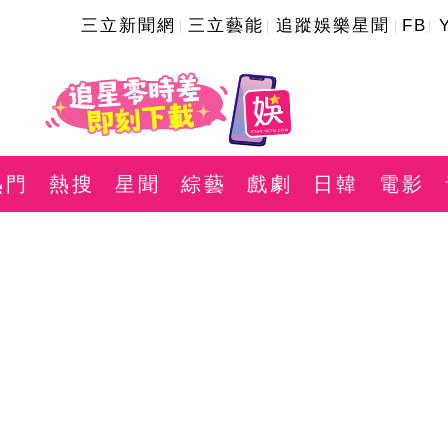
三立新聞網
三立藝能
追蹤娛樂星聞
FB
熱門
熱搜
星聞
綜藝
戲劇
日韓
電影