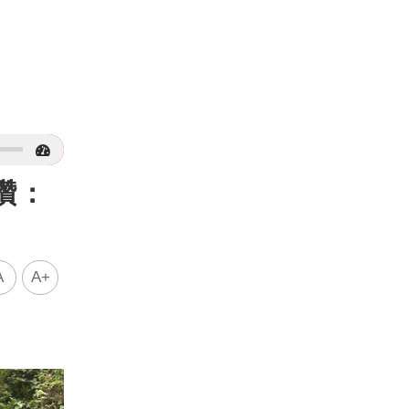
讚：
A
A+