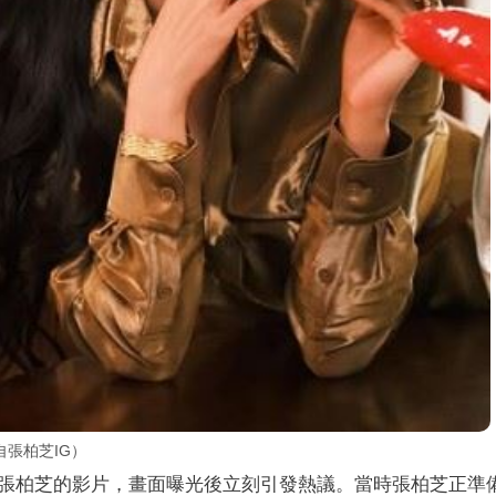
張柏芝IG）
張柏芝的影片，畫面曝光後立刻引發熱議。當時張柏芝正準