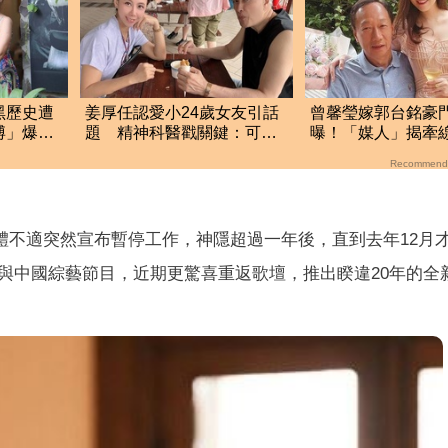
黑歷史遭
姜厚任認愛小24歲女友引話
曾馨瑩嫁郭台銘豪
博」爆造
題 精神科醫戳關鍵：可能
曝！「媒人」揭牽
是幻謊者！
讚：根本仙女
Recommend
身體不適突然宣布暫停工作，神隱超過一年後，直到去年12月
與中國綜藝節目，近期更驚喜重返歌壇，推出睽違20年的全