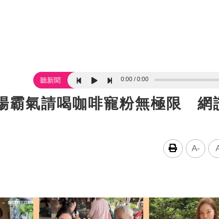
0:00
0:00
聽新聞
機場霸氣請喝咖啡寵粉無極限 網
A-