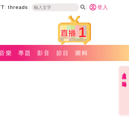
YT
threads
登入
1
音樂
專題
影音
節目
圖輯
直播✦活動