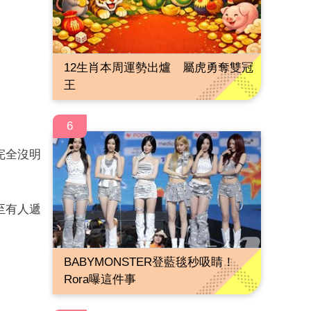
12生肖本周運勢出爐 屬虎勇奪雙冠
王
6
完全沒明
至有人遞
BABYMONSTER登藍毯秒吸睛！
Rora曝這件事