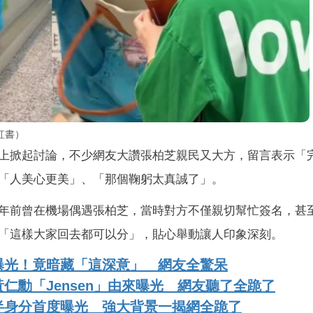
紅書）
上掀起討論，不少網友大讚張柏芝親民又大方，留言表示「
「人美心更美」、「那個鞠躬太真誠了」。
年前曾在機場偶遇張柏芝，當時對方不僅親切幫忙簽名，甚
「這樣大家回去都可以分」，貼心舉動讓人印象深刻。
曝光！竟暗藏「這深意」 網友全驚呆
仁勳「Jensen」由來曝光 網友聽了全跪了
半身分首度曝光 強大背景一揭網全跪了