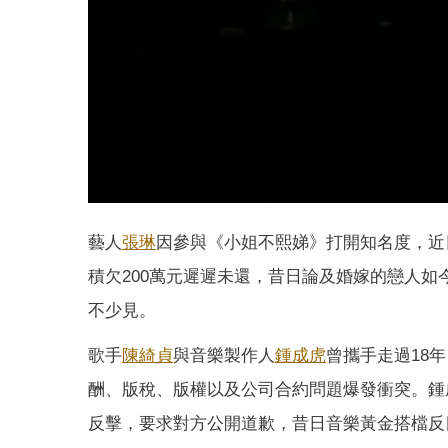
藝人
張琳
因參與《小姐不熙娣》打開知名度，近
積欠200萬元遲遲未還，昔日論及婚嫁的戀人
不少見。
歌手
陳綺貞
與音樂製作人
鍾成虎
曾攜手走過18
酬、版稅、版權以及公司合約問題爆發衝突。鍾
反擊，要求對方公開道歉，昔日音樂黃金搭檔反