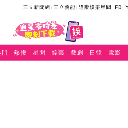
三立新聞網
三立藝能
追蹤娛樂星聞
FB
熱門
熱搜
星聞
綜藝
戲劇
日韓
電影