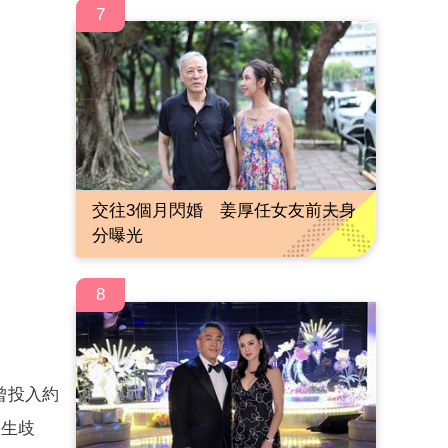
7
交往3個月閃婚 姜厚任女友前夫身
分曝光
8
曾投入約
產生歧