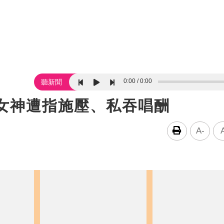
0:00
0:00
聽新聞
青女神遭指施壓、私吞唱酬
A-