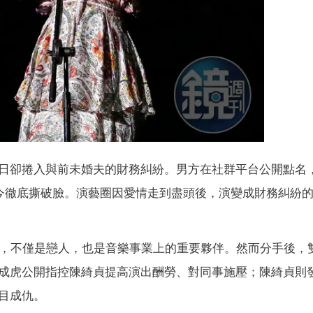
日卻捲入與前未婚夫的財務糾紛。男方在社群平台公開點名
如今徹底撕破臉。演藝圈因愛情走到盡頭後，演變成財務糾紛
年，不僅是戀人，也是音樂事業上的重要夥伴。然而分手後，
成虎公開指控陳綺貞提高演出酬勞、對同事施壓；陳綺貞則
目成仇。