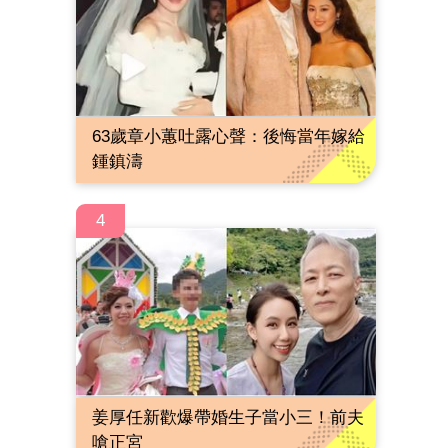
63歲章小蕙吐露心聲：後悔當年嫁給
鍾鎮濤
4
姜厚任新歡爆帶婚生子當小三！前夫
嗆正宮