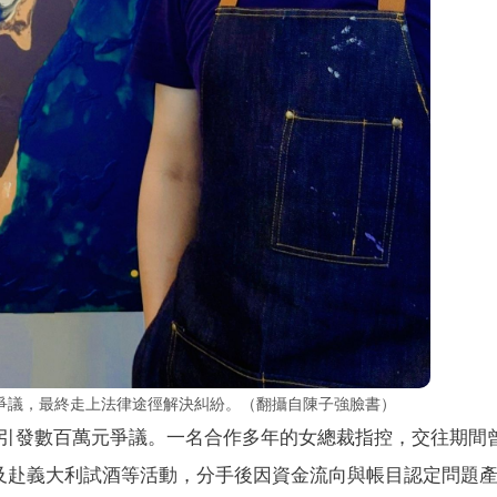
爭議，最終走上法律途徑解決糾紛。（翻攝自陳子強臉書）
引發數百萬元爭議。一名合作多年的女總裁指控，交往期間
展及赴義大利試酒等活動，分手後因資金流向與帳目認定問題