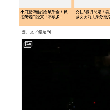
小刀驚傳離婚台玻千金！孫
交往3個月閃婚！姜
德榮鬆口證實「不敢多
歲女友前夫身分遭
問」：家族風波很大
縣政府高官
圖、文／鏡週刊