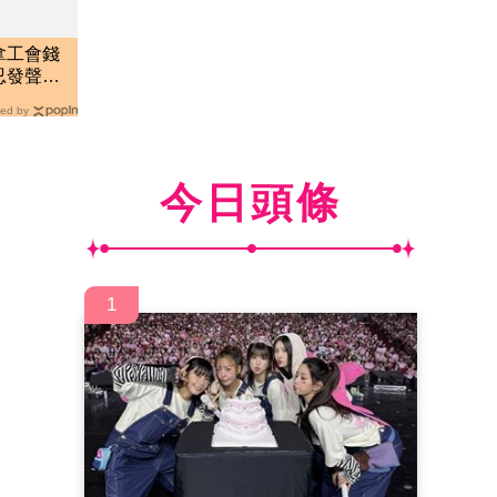
拿工會錢
忍發聲：
ed by
今日頭條
1