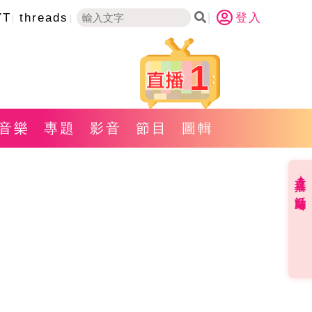
YT
threads
登入
1
音樂
專題
影音
節目
圖輯
直播✦活動