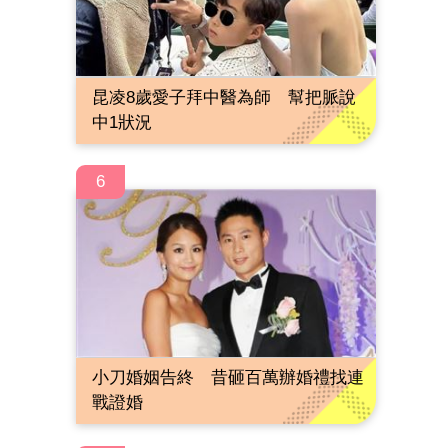
昆凌8歲愛子拜中醫為師 幫把脈說
中1狀況
6
小刀婚姻告終 昔砸百萬辦婚禮找連
戰證婚