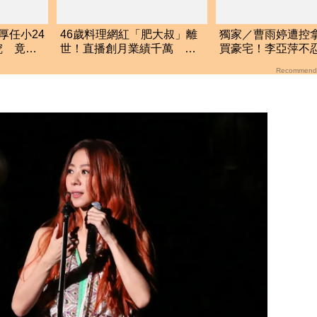
厚任小24
46歲料理網紅「肥大叔」離
獨家／曹雨婷遭控
挖 竟是
世！直播創月業績千萬 生
買豪宅！李亞萍不
前揭3大成功心法
余天管工會都貼錢
Recommend