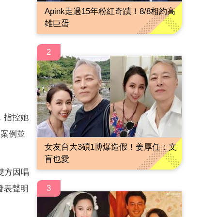
Apink走過15年粉紅奇蹟！8/8相約高
雄巨蛋
2
，指控她
的案例並
女友台大3碩1博爆造假！姜厚任：文
盲也愛
雙方因唱
3
發表聲明