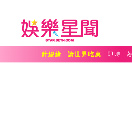
針線緣
請世界吃桌
即時