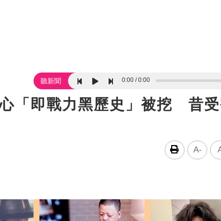
0:00
0:00
聽新聞
伊心「即戰力黑歷史」被挖 昔
A-