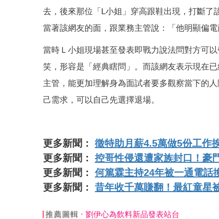
去，後來那位「L小姐」穿高跟鞋出現，打斷了
當著該網友的面，跟業務主管說：「他明顯偏電
當時Ｌ小姐現場甚至發表即戰力說法問對方可以
笑，形容是「經典瞎問」。而該網友表示現在已
主管，能更加理解身為面試者要多觀察當下的人
己需求，可以自己先選擇退場。
更多新聞：
徵特助月薪4.5萬做5份工
更多新聞：
控哥性侵還遭家族封口！豪
更多新聞：
何篤霖主持24年被一通電話
更多新聞：
昔年收千萬賺翻！最紅童星
推薦圖輯
劉伊心為飲料新品發表站台