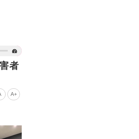
受害者
A
A+