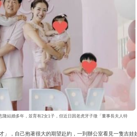
志隆結婚多年，並育有2女1子，但近日因老虎牙子徵「董事長夫人特
才」，自己抱著很大的期望赴約，一到辦公室看見一隻吉娃