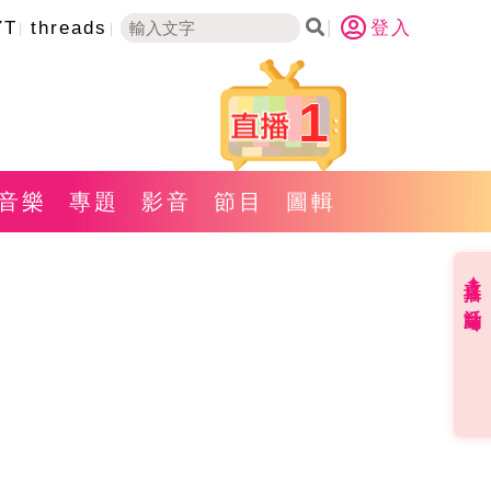
YT
threads
登入
1
音樂
專題
影音
節目
圖輯
直播✦活動