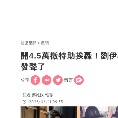
娛樂星聞
星聞
開4.5萬徵特助挨轟！劉
發聲了
分享
留言
記者
蔡維歆
報導
2026/06/11 09:33