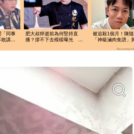
聞「同事
肥大叔猝逝前為何堅持直
被追殺1個月！陳
不敢講
播？撐不下去模樣曝光 網
「神級滷肉食譜」
悲曝這原因才變粉絲
配方 網全暴動了
Recommend