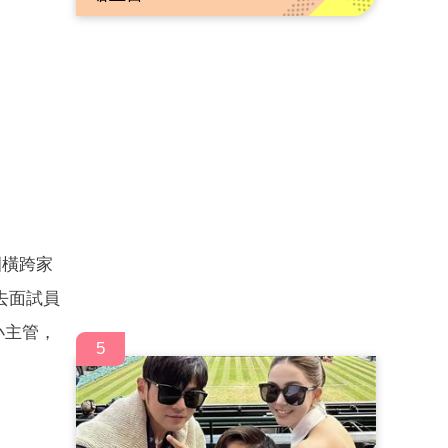
圍橫跨家
去面試員
小主管，
5