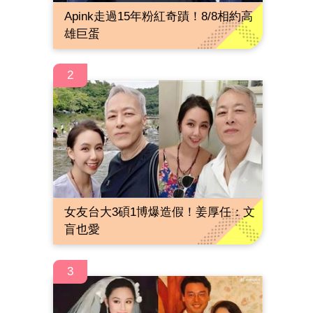
Apink走過15年粉紅奇蹟！8/8相約高
雄巨蛋
2
女友台大3碩1博爆造假！姜厚任：文
盲也愛
3