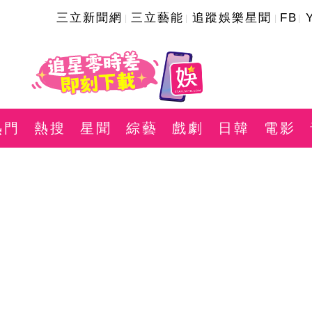
三立新聞網
三立藝能
追蹤娛樂星聞
FB
熱門
熱搜
星聞
綜藝
戲劇
日韓
電影