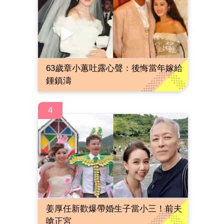
63歲章小蕙吐露心聲：後悔當年嫁給
鍾鎮濤
4
姜厚任新歡爆帶婚生子當小三！前夫
嗆正宮