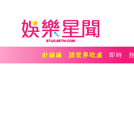
針線緣
請世界吃桌
即時