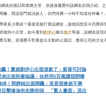
該網友的面試和業務主管，並接過履歷叫該網友自我介紹。之
商嘛，我這部門就沒缺人，你們浪費一小時不知道在幹嘛？
帶來多少業績？最後直接打發該網友，讓他回想至今仍覺得
經做到小主管，如今看到
劉伊心
爆出
徵才
爭議，該網友說現
際互動，若感覺不對要提出主動終止面試，覺得公司的文化
作挨轟！董娘劉伊心出面道歉了：薪資可討論
門弟出面怒撕協議：休想用5百萬讓我閉嘴
換掉！郭靜純出面開轟：若是我會超不爽
被目擊慘淪街友睡街頭 「驚人畫面」流出