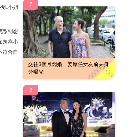
7
後L小姐
」
荒謬到想
在身為小
不符合自
交往3個月閃婚 姜厚任女友前夫身
分曝光
8