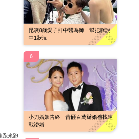
昆凌8歲愛子拜中醫為師 幫把脈說
中1狀況
6
小刀婚姻告終 昔砸百萬辦婚禮找連
戰證婚
娃跑來跑