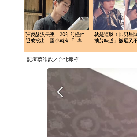
張凌赫沒長歪！20年前證件
就是這臉！帥男星
照被挖出 國小就有「1專業
抽菸味道」皺眉又
才能」震撼網
嫌棄神情成迷因
記者蔡維歆／台北報導