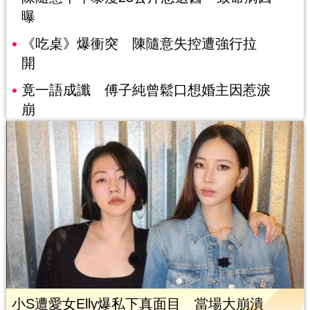
曝
《吃桌》爆衝突 陳隨意失控遭強行拉
開
竟一語成讖 傅子純曾鬆口想婚主因惹淚
崩
小S遭愛女Elly爆私下真面目 當場大崩潰