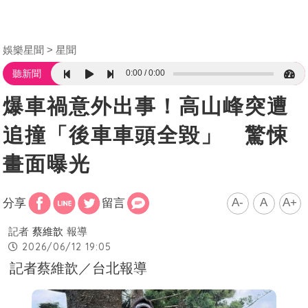
娛樂星聞
星聞
0:00
0:00
聽新聞
爆車禍意外出事！高山峰突遭
追撞「後車車頭全毀」 驚悚
畫面曝光
A-
A
A+
分享
留言
記者
蔡維歆
報導
2026/06/12 19:05
記者蔡維歆／台北報導