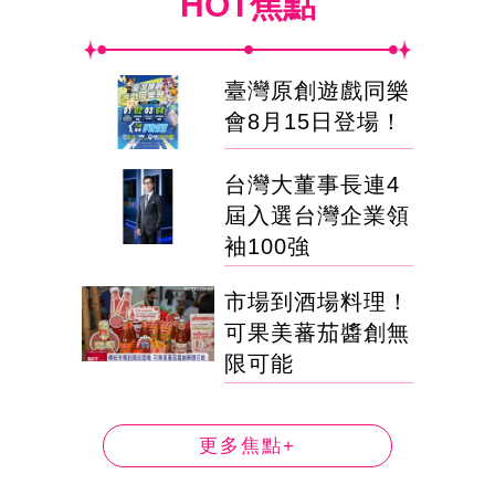
HOT焦點
臺灣原創遊戲同樂
會8月15日登場！
台灣大董事長連4
屆入選台灣企業領
袖100強
市場到酒場料理！
可果美蕃茄醬創無
限可能
更多焦點+