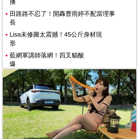
播
田路路不忍了！開轟曹雨婷不配當理事
長
Lisa未修圖太震撼！45公斤身材現
形
藍網軍講師落網！四叉貓酸
爆