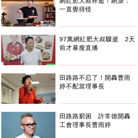
網紅肥大叔猝逝！網淚：
一直覺得怪
97萬網紅肥大叔驟逝 2天
前才暴瘦直播
田路路不忍了！開轟曹雨
婷不配當理事長
田路路窮困 許常德開轟
工會理事長曹雨婷