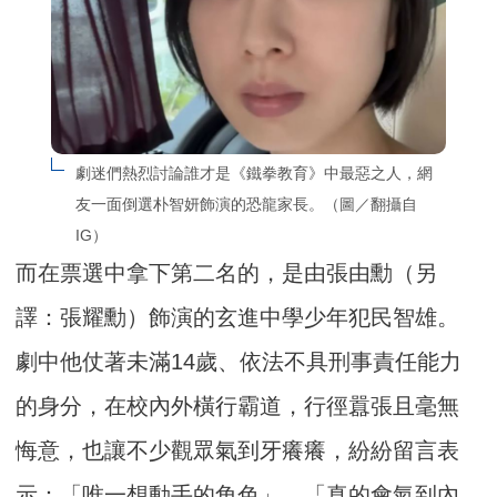
劇迷們熱烈討論誰才是《鐵拳教育》中最惡之人，網
友一面倒選朴智妍飾演的恐龍家長。（圖／翻攝自
IG）
而在票選中拿下第二名的，是由張由勳（另
譯：張耀勳）飾演的玄進中學少年犯民智雄。
劇中他仗著未滿14歲、依法不具刑事責任能力
的身分，在校內外橫行霸道，行徑囂張且毫無
悔意，也讓不少觀眾氣到牙癢癢，紛紛留言表
示：「唯一想動手的角色」、「真的會氣到內