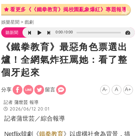
看更多《《鐵拳教育》揭校園亂象爆紅》專題報導
娛樂星聞
戲劇
0:00
0:00
聽新聞
《鐵拳教育》最惡角色票選出
爐！全網氣炸狂罵她：看了整
個牙起來
A-
A
A+
分享
留言
記者
蒲世芸
報導
2026/06/12 20:01
記者蒲世芸／綜合報導
Netflix韓劇《
鐵拳教育
》以虛構社會為背景，描