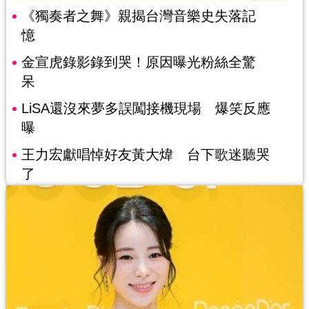
《獨奏者之舞》親揭台灣音樂史失落記
憶
金宣虎錄影錄到哭！原因曝光粉絲全驚
呆
LiSA還沒來夢多誤闖接機現場 爆笑反應
曝
王力宏獻唱悼好友黃大煒 台下歌迷聽哭
了