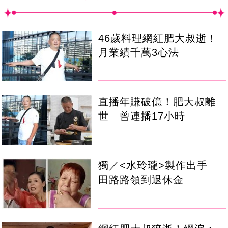
46歲料理網紅肥大叔逝！
月業績千萬3心法
直播年賺破億！肥大叔離
世 曾連播17小時
獨／<水玲瓏>製作出手
田路路領到退休金