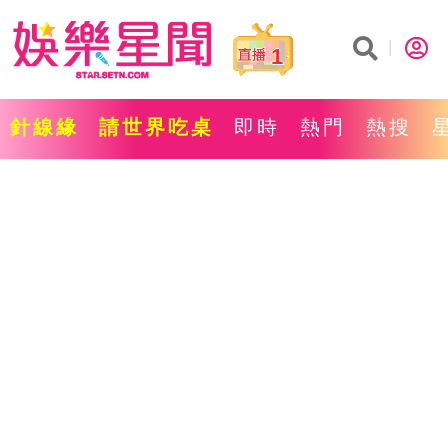
1
針線緣
請世界吃桌
即時
熱門
熱搜