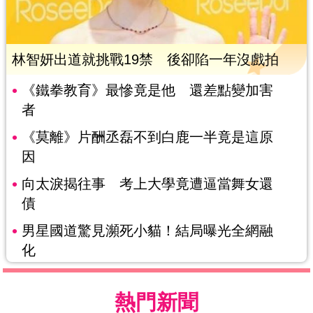
林智妍出道就挑戰19禁 後卻陷一年沒戲拍
《鐵拳教育》最慘竟是他 還差點變加害
者
《莫離》片酬丞磊不到白鹿一半竟是這原
因
向太淚揭往事 考上大學竟遭逼當舞女還
債
男星國道驚見瀕死小貓！結局曝光全網融
化
熱門新聞