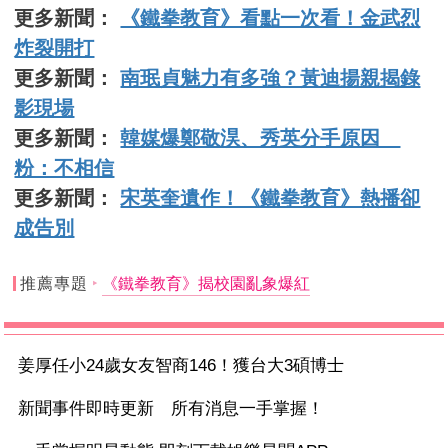
更多新聞：
《鐵拳教育》看點一次看！金武烈
炸裂開打
更多新聞：
南珉貞魅力有多強？黃迪揚親揭錄
影現場
更多新聞：
韓媒爆鄭敬淏、秀英分手原因
粉：不相信
更多新聞：
宋英奎遺作！《鐵拳教育》熱播卻
成告別
推薦專題
《鐵拳教育》揭校園亂象爆紅
姜厚任小24歲女友智商146！獲台大3碩博士
新聞事件即時更新 所有消息一手掌握！