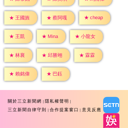
★
cheap
★
王國旌
★
蔡阿嘎
★
王凱
★
Mina
★
小龍女
★
林襄
★
霖霖
★
邱勝翊
★
巴鈺
★
賴銘偉
關於三立新聞網
隱私權聲明
三立新聞自律守則
合作提案窗口
意見反應