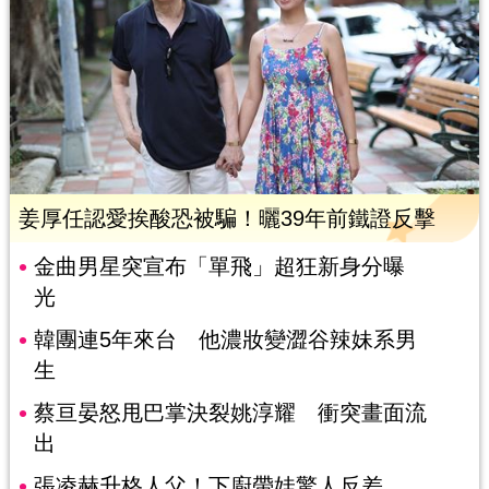
姜厚任認愛挨酸恐被騙！曬39年前鐵證反擊
金曲男星突宣布「單飛」超狂新身分曝
光
韓團連5年來台 他濃妝變澀谷辣妹系男
生
蔡亘晏怒甩巴掌決裂姚淳耀 衝突畫面流
出
張凌赫升格人父！下廚帶娃驚人反差