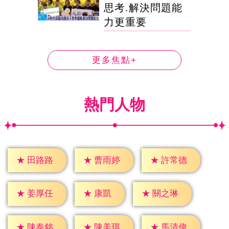
思考.解決問題能
力更重要
更多焦點+
熱門人物
★
田路路
★
曹雨婷
★
許常德
★
康凱
★
姜厚任
★
關之琳
★
陳泰銘
★
陳美琪
★
馬清偉