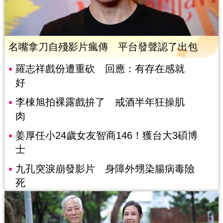
名嘴拿刀自殘影片瘋傳 平台發聲認了出包
羅志祥戲份遭重砍 回應：有存在感就
好
李棟旭拍裸露戲拚了 戒酒半年狂操肌
肉
姜厚任小24歲女友智商146！獲台大3碩博
士
九孔突淚崩發影片 身障外甥染腸病毒險
死