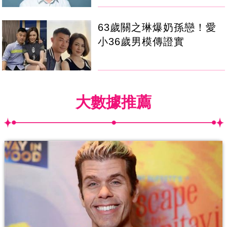
63歲關之琳爆奶孫戀！愛
小36歲男模傳證實
大數據推薦