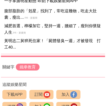
一手掌握明星動態 即刻下載娛樂星聞APP
腹部脂肪的「剋星」找到了，常吃這幾物，吃走大肚
囊，瘦出...
PR・新素簡
減肥首選，檸檬加它，堅持一週，腰細了，瘦到你懷疑
人生
PR・新素簡
黃明志二舅猝死住家！「屍體發臭一週」才被發現 打
工40...
關鍵字
鐵拳教育
追蹤娛樂星聞
下載APP
訂閱
加入