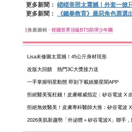
更多新聞：
峮峮美照太震撼！外套一掀只
更多新聞：
《鐵拳教育》最惡角色票選
推薦圖輯
韓國世界頂級BTS防彈少年團
Lisa未修圖太震撼！45公斤身材現形
改版大回饋 熱門3C大獎接力送
一手掌握明星動態 即刻下載娛樂星聞APP
拒絕醫美冤枉錢！皮膚權威指定：矽谷電波 X 由內
拒絕無效醫美！皮膚專科醫師大推：矽谷電波 X 讓
2026美肌新趨勢「外泌體＋矽谷電波X」聯手，開