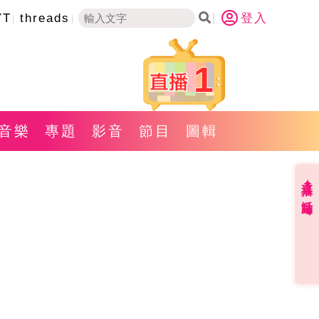
YT
threads
登入
1
音樂
專題
影音
節目
圖輯
直播✦活動