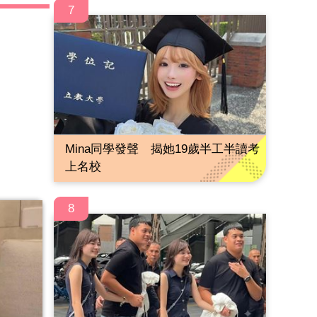
7
Mina同學發聲 揭她19歲半工半讀考
上名校
8