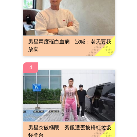
男星兩度罹白血病 淚喊：老天要我
放棄
4
男星突破極限 秀服遭丟披粉紅垃圾
袋登台