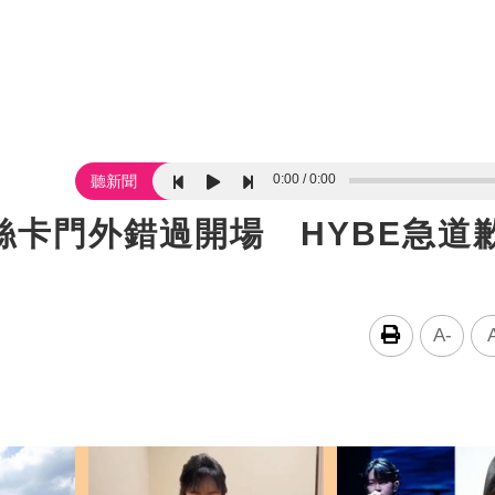
0:00
0:00
聽新聞
絲卡門外錯過開場 HYBE急道
A-