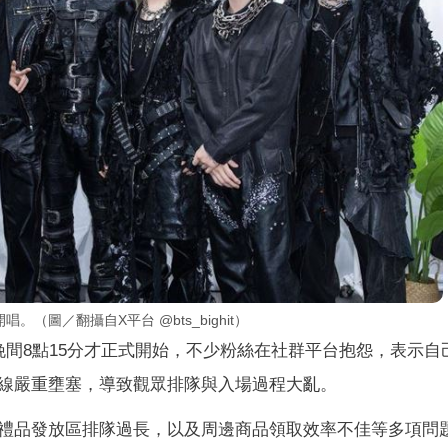
（圖／翻攝自X平台 @bts_bighit）
晚間8點15分才正式開始，不少粉絲在社群平台抱怨，表示自
線嚴重壅塞，導致觀眾排隊與入場過程大亂。
禮品發放區排隊過長，以及周邊商品領取效率不佳等多項問