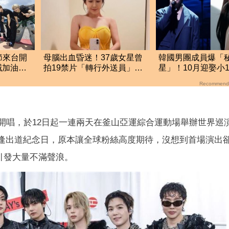
節來台開
母腦出血昏迷！37歲女星曾
韓國男團成員爆「
喊加油
拍19禁片「轉行外送員」求
星」！10月迎娶小
出
生 驚人近況曝
她 甜蜜告白文章
Recommend
開唱，於12日起一連兩天在釜山亞運綜合運動場舉辦世界巡演
SAN》，並適逢出道紀念日，原本讓全球粉絲高度期待，沒想到首場演
引發大量不滿聲浪。