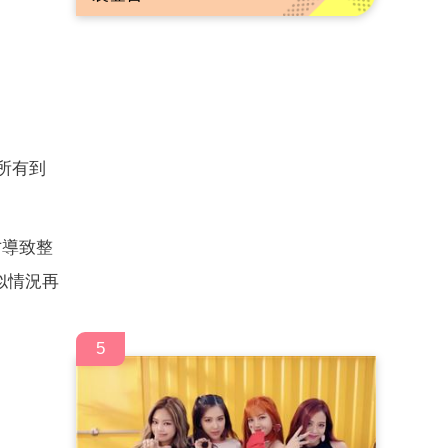
對所有到
才導致整
似情況再
5