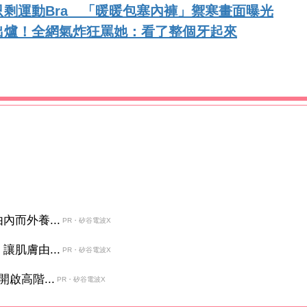
剩運動Bra 「暖暖包塞內褲」禦寒畫面曝光
出爐！全網氣炸狂罵她：看了整個牙起來
而外養...
PR・矽谷電波X
肌膚由...
PR・矽谷電波X
啟高階...
PR・矽谷電波X