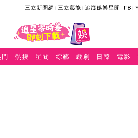
三立新聞網
三立藝能
追蹤娛樂星聞
FB
熱門
熱搜
星聞
綜藝
戲劇
日韓
電影