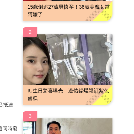
15歲倒追27歲男懷孕！36歲美魔女當
阿嬤了
2
IU生日驚喜曝光 邊佑錫爆親訂紫色
蛋糕
己抵達
3
題同時發