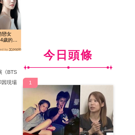
秘戀女
14歲的
曝光
ed by
今日頭條
《BTS
出卻因現場
1