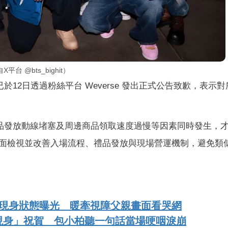
 @bts_bighit）
12日透過粉絲平台 Weverse 發出正式公告致歉，表示
禮品發放動線堵塞及周邊商品領取速度過慢等因素同時發生，
面檢視並改善入場流程、禮品發放與現場營運機制，避免類
後現身狀態曝光 暖牽視障父親畫面看哭網
現身」祝賀 包小柏聽一句話當場哽咽淚崩