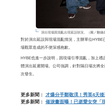
演出現場因混亂出現延誤狀況。（圖／翻攝自X平台
對於演出延誤與現場混亂情況，主辦單位HYBE已於
場觀眾造成的不便深感抱歉。
HYBE也進一步說明，因現場引導混亂，加上
體演出延遲開場。公司強調，針對隔日場次將全
次發生。
更多新聞：
才爆分手鄭敬淏！秀英4天
更多新聞：
催淚畫面曝！已逝愛女突「