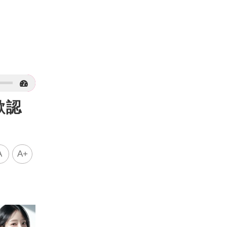
歉認
A
A+