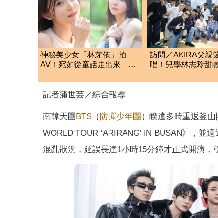
神秘美少女「林芽依」拍
訪問／AKIRA父親
AV！宛如從童話走出來 達
唱！兒學林志玲甜
人讚：太有女友感
笑喊：還檢查我演
記者蒲世芸／綜合報導
南韓天團
BTS
（
防彈少年團
）睽違多時重返釜山
WORLD TOUR ‘ARIRANG’ IN BU
混亂狀況，延誤長達1小時15分鐘才正式開演，