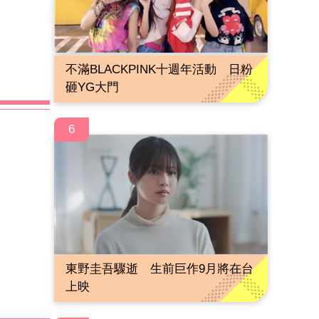
不滿BLACKPINK十週年活動 日粉
砸YG大門
6
東野圭吾驟逝 生前巨作9月將在台
上映