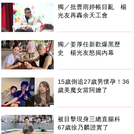
獨／批曹雨婷帳目亂 楊
光友再轟余天工會
獨／姜厚任新歡爆黑歷
史 楊光友怒揭內幕
15歲倒追27歲男懷孕！36
歲美魔女當阿嬤了
被目擊現身三總直腸科
67歲徐乃麟證實了