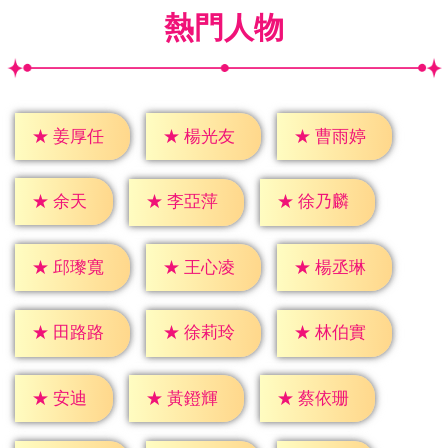
熱門人物
★
姜厚任
★
楊光友
★
曹雨婷
★
余天
★
李亞萍
★
徐乃麟
★
邱瓈寬
★
王心凌
★
楊丞琳
★
田路路
★
徐莉玲
★
林伯實
★
安迪
★
黃鐙輝
★
蔡依珊