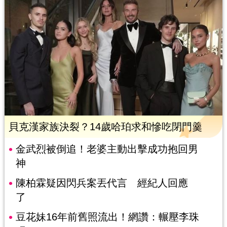
貝克漢家族決裂？14歲哈珀求和慘吃閉門羹
金武烈被倒追！老婆主動出擊成功抱回男
神
陳柏霖疑因閃兵案丟代言 經紀人回應
了
豆花妹16年前舊照流出！網讚：輾壓李珠