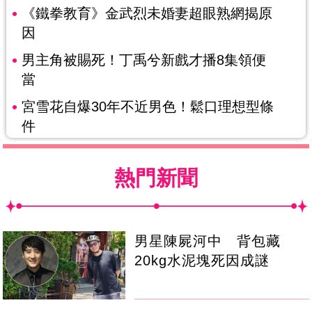
《鐵拳教育》金武烈未婚妻超眼熟網揭原
因
男主角被賜死！丁禹兮新戲才播8集領便
當
宮雪花自爆30年不近男色！鬆口理想型條
件
熱門新聞
男星陳屍河中 背包藏
20kg水泥塊死因成謎