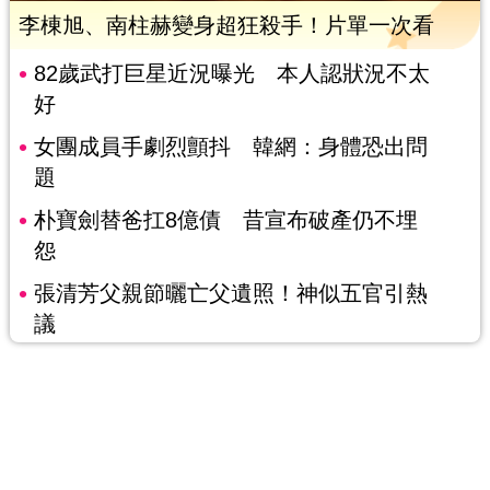
李棟旭、南柱赫變身超狂殺手！片單一次看
82歲武打巨星近況曝光 本人認狀況不太
好
女團成員手劇烈顫抖 韓網：身體恐出問
題
朴寶劍替爸扛8億債 昔宣布破產仍不埋
怨
張清芳父親節曬亡父遺照！神似五官引熱
議