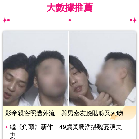
大數據推薦
影帝親密照遭外流 與男密友臉貼臉又索吻
繼《角頭》新作 49歲黃騰浩搭魏蔓演夫
妻