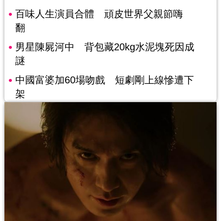
百味人生演員合體 頑皮世界父親節嗨
翻
男星陳屍河中 背包藏20kg水泥塊死因成
謎
中國富婆加60場吻戲 短劇剛上線慘遭下
架