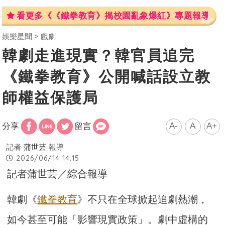
看更多《《鐵拳教育》揭校園亂象爆紅》專題報導
娛樂星聞
戲劇
韓劇走進現實？韓官員追完
《鐵拳教育》公開喊話設立教
師權益保護局
A-
A
A+
分享
留言
記者
蒲世芸
報導
2026/06/14 14:15
記者蒲世芸／綜合報導
韓劇《
鐵拳教育
》不只在全球掀起追劇熱潮，
如今甚至可能「影響現實政策」。劇中虛構的