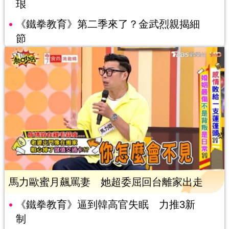
珢
《鐵拳教育》第二季來了？金武烈親揭細
節
馬力歐蜜月飆罵妻 她超委屈回台離家出走
《鐵拳教育》逼到韓高官失眠 力推3新
制