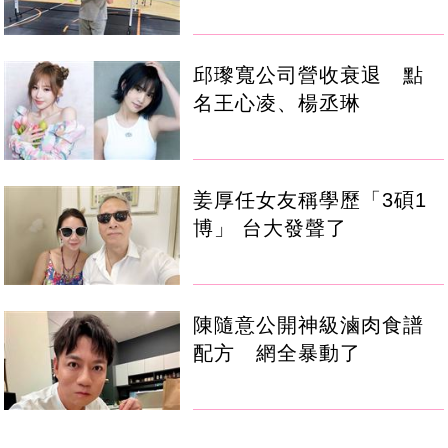
邱瓈寬公司營收衰退 點
名王心凌、楊丞琳
姜厚任女友稱學歷「3碩1
博」 台大發聲了
陳隨意公開神級滷肉食譜
配方 網全暴動了