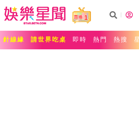
1
針線緣
請世界吃桌
即時
熱門
熱搜