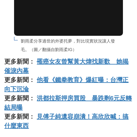
劉雨柔分享過世的外婆托夢，對比現實狀況讓人發
毛。（圖／翻攝自劉雨柔IG）
更多新聞：
罹癌女友曾幫黃大煒找新歡 她揭
催淚內幕
更多新聞：
他看《鐵拳教育》爆紅曝：台灣正
向下沉淪
更多新聞：
洪都拉斯押房買股 暴跌剩6元反轉
結局曝
更多新聞：
見傅子純遺容崩潰！高欣欣喊：搞
什麼東西