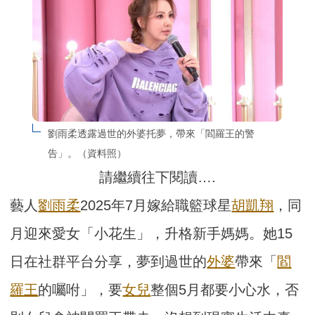
劉雨柔透露過世的外婆托夢，帶來「閻羅王的警
告」。（資料照）
請繼續往下閱讀….
藝人
劉雨柔
2025年7月嫁給職籃球星
胡凱翔
，同
月迎來愛女「小花生」，升格新手媽媽。她15
日在社群平台分享，夢到過世的
外婆
帶來「
閻
羅王
的囑咐」，要
女兒
整個5月都要小心水，否