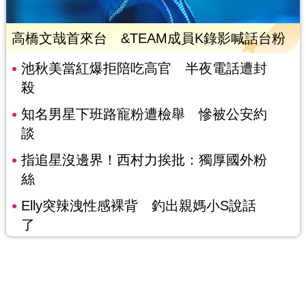
高橋文哉首來台 &TEAM成員K錄影喊話台粉
池秋美當紅爆拒陪吃高官 半夜電話遭封
殺
知名男星下班路寵粉遭檢舉 慘被公安約
談
指追星沒邊界！西村力挨批：獨厚國外粉
絲
Elly突辣洩性感裸背 釣出親媽小S說話
了