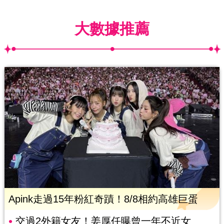
大數據推薦
Apink走過15年粉紅奇蹟！8/8相約高雄巨蛋
交過2外籍女友！姜厚任曝曾一年不近女