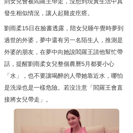
則女兒會被閻羅王帶走，沒想到現實生活中真
發生相似情況，讓人起雞皮疙瘩。
劉雨柔15日在臉書透露，陪女兒睡午覺時夢到
過世的外婆，夢中還有另一名陌生人，推測是
外婆的朋友，在夢中向她說閻羅王請他幫忙帶
話，提醒劉雨柔女兒整個農曆5月都要小心
「水」，也不要讓喝醉的人帶她靠近水，哪怕
是洗澡也是一樣危險。若沒注意「閻羅王會直
接將女兒帶走」。