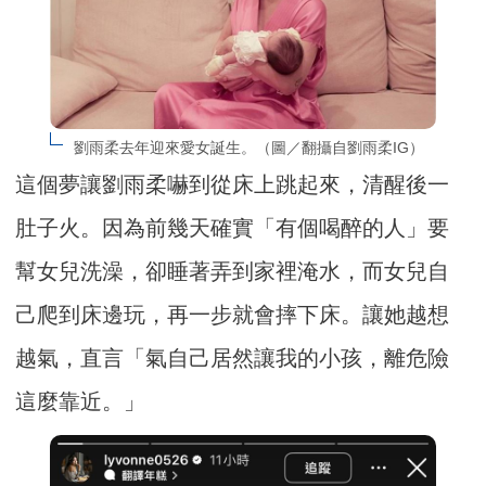
劉雨柔去年迎來愛女誕生。（圖／翻攝自劉雨柔IG）
這個夢讓劉雨柔嚇到從床上跳起來，清醒後一
肚子火。因為前幾天確實「有個喝醉的人」要
幫女兒洗澡，卻睡著弄到家裡淹水，而女兒自
己爬到床邊玩，再一步就會摔下床。讓她越想
越氣，直言「氣自己居然讓我的小孩，離危險
這麼靠近。」