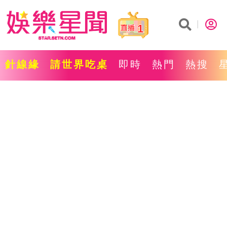
1
針線緣
請世界吃桌
即時
熱門
熱搜