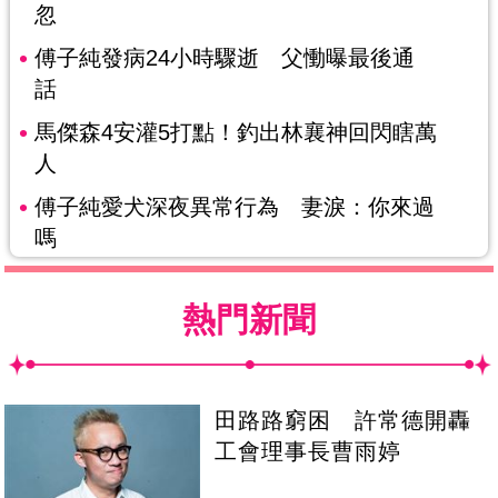
忽
傅子純發病24小時驟逝 父慟曝最後通
話
馬傑森4安灌5打點！釣出林襄神回閃瞎萬
人
傅子純愛犬深夜異常行為 妻淚：你來過
嗎
熱門新聞
田路路窮困 許常德開轟
工會理事長曹雨婷