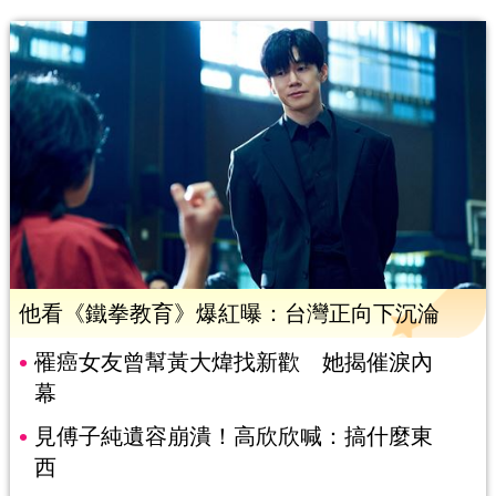
他看《鐵拳教育》爆紅曝：台灣正向下沉淪
罹癌女友曾幫黃大煒找新歡 她揭催淚內
幕
見傅子純遺容崩潰！高欣欣喊：搞什麼東
西