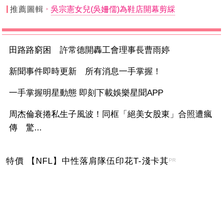
推薦圖輯
吳宗憲女兒(吳姍儒)為鞋店開幕剪綵
田路路窮困 許常德開轟工會理事長曹雨婷
新聞事件即時更新 所有消息一手掌握！
一手掌握明星動態 即刻下載娛樂星聞APP
周杰倫衰捲私生子風波！同框「絕美女股東」合照遭瘋
傳 驚...
特價 【NFL】中性落肩隊伍印花T-淺卡其
PR