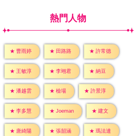
熱門人物
★
曹雨婷
★
田路路
★
許常德
★
納豆
★
王敏淳
★
李翊君
★
檢場
★
潘越雲
★
許景淳
★
建文
★
李多慧
★
Joeman
★
唐綺陽
★
張韶涵
★
瑪法達