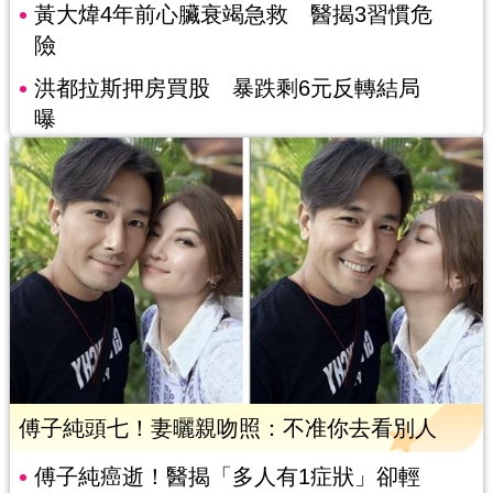
黃大煒4年前心臟衰竭急救 醫揭3習慣危
險
洪都拉斯押房買股 暴跌剩6元反轉結局
曝
傅子純頭七！妻曬親吻照：不准你去看別人
傅子純癌逝！醫揭「多人有1症狀」卻輕