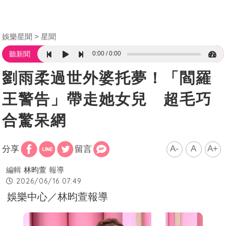
娛樂星聞
星聞
0:00
0:00
聽新聞
劉雨柔過世外婆托夢！「閻羅
王警告」帶走她女兒 超毛巧
合驚呆網
A-
A
A+
分享
留言
編輯
林昀萱
報導
2026/06/16 07:49
娛樂中心／林昀萱報導