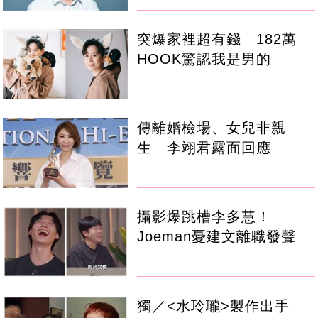
突爆家裡超有錢 182萬
HOOK驚認我是男的
傳離婚檢場、女兒非親
生 李翊君露面回應
攝影爆跳槽李多慧！
Joeman憂建文離職發聲
獨／<水玲瓏>製作出手