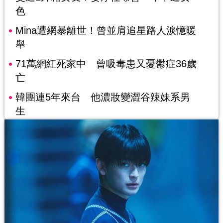
色
Mina遭網暴離世！曾並肩追星路人淚憶暖
舉
71萬網紅死家中 曾吸毒患又憂鬱症36歲
亡
韓團連5年來台 他濃妝變澀谷辣妹系男
生