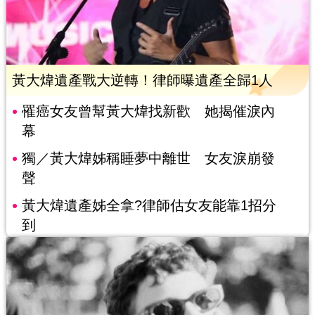
黃大煒遺產戰大逆轉！律師曝遺產全歸1人
罹癌女友曾幫黃大煒找新歡 她揭催淚內
幕
獨／黃大煒姊稱睡夢中離世 女友淚崩發
聲
黃大煒遺產姊全拿?律師估女友能靠1招分
到