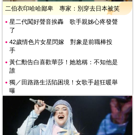
二伯衣印哈哈鄙卑 專家：別穿去日本被笑
星二代闖好聲音挨轟 歌手親姊心疼發聲
了
42歲情色片女星閃嫁 對象是前職棒投
手
黃仁勳告白喜歡華莎！她尬稱：不知他是
誰
獨／田路路生活陷困境！女歌手超狂暖舉
曝