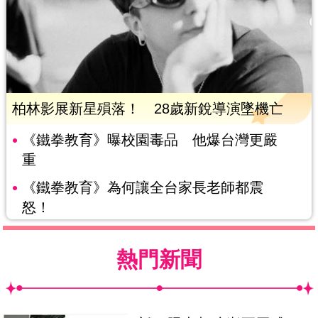
柏林影展新星殞落！ 28歲新銳導演墜機亡
《鐵拳教育》曝校園毒品 他爆台灣更嚴
重
《鐵拳教育》為何讓全台家長老師都震
怒！
熱門新聞