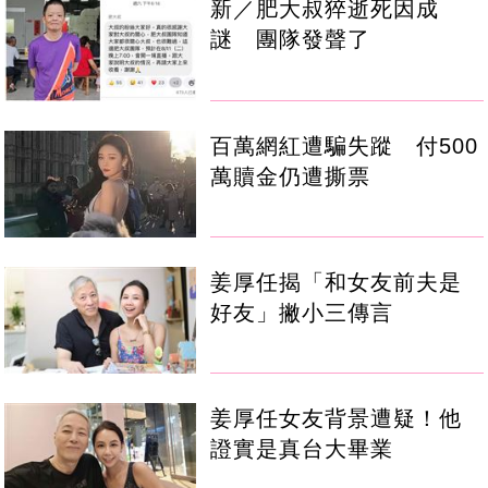
新／肥大叔猝逝死因成
謎 團隊發聲了
百萬網紅遭騙失蹤 付500
萬贖金仍遭撕票
姜厚任揭「和女友前夫是
好友」撇小三傳言
姜厚任女友背景遭疑！他
證實是真台大畢業