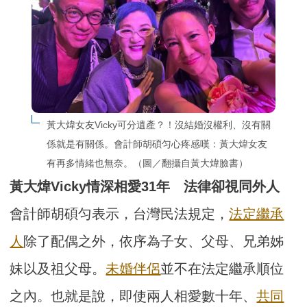
黃大煒女友Vicky可分遺產？！沒結婚沒權利、沒有關
係就是有關係。會計師胡碩匀心疼感嘆：黃大煒女友
有再多情緒也無奈。（圖／翻攝自黃大煒臉書）
黃大煒Vicky
情深相愛31
年 法律卻視同外人
會計師胡碩匀表示，台灣民法規定，
法定繼承
人
除了配偶之外，依序為子女、父母、兄弟姊
妹以及祖父母。
未婚伴侶
並不在法定繼承順位
之內。也就是說，即使兩人相愛數十年、
共同