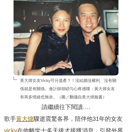
黃大煒女友Vicky可分遺產？！沒結婚沒權利、沒有關
係就是有關係。會計師胡碩匀心疼感嘆：黃大煒女友
有再多情緒也無奈。（圖／翻攝自黃大煒臉書）
請繼續往下閱讀….
歌手
黃大煒
驟逝震驚各界，陪伴他31年的女友
vicky
在他離世十多天後才接獲消息，引發外界