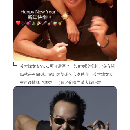
黃大煒女友Vicky可分遺產？！沒結婚沒權利、沒有關
係就是有關係。會計師胡碩匀心疼感嘆：黃大煒女友
有再多情緒也無奈。（圖／翻攝自黃大煒臉書）