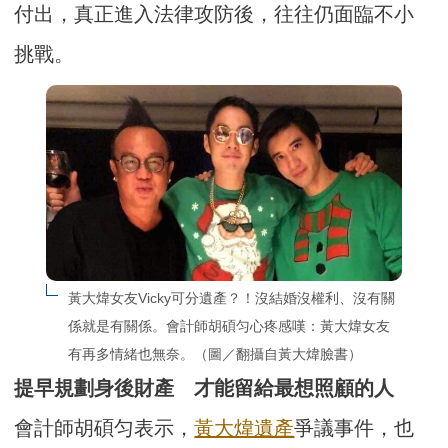
付出，真正進入法律攻防後，往往仍面臨不小
挑戰。
黃大煒女友Vicky可分遺產？！沒結婚沒權利、沒有關
係就是有關係。會計師胡碩匀心疼感嘆：黃大煒女友
有再多情緒也無奈。（圖／翻攝自黃大煒臉書）
提早規劃身後財產 才能留給最想照顧的人
會計師胡碩匀表示，
黃大煒遺產
爭議事件，也