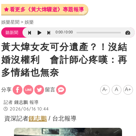
看更多《黃大煒驟逝》專題報導
娛樂星聞
娛樂
0:00
0:00
聽新聞
黃大煒女友可分遺產？！沒結
婚沒權利 會計師心疼嘆：再
多情緒也無奈
A-
A
A+
分享
留言
記者
鍾志鵬
報導
2026/06/16 10:44
資深記者
鍾志鵬
/ 台北報導