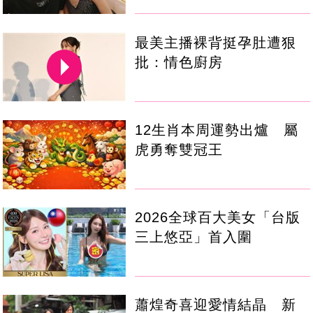
最美主播裸背挺孕肚遭狠
批：情色廚房
12生肖本周運勢出爐 屬
虎勇奪雙冠王
2026全球百大美女「台版
三上悠亞」首入圍
蕭煌奇喜迎愛情結晶 新