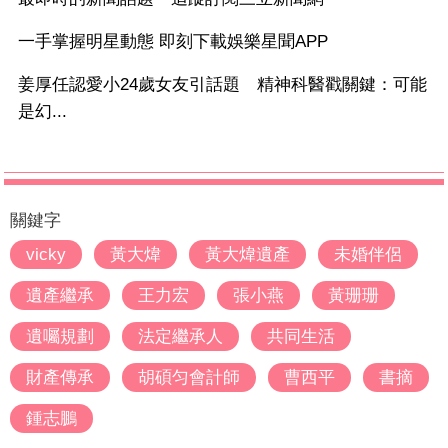
一手掌握明星動態 即刻下載娛樂星聞APP
姜厚任認愛小24歲女友引話題 精神科醫戳關鍵：可能
是幻...
關鍵字
vicky
黃大煒
黃大煒遺產
未婚伴侶
遺產繼承
王力宏
張小燕
黃珊珊
遺囑規劃
法定繼承人
共同生活
財產傳承
胡碩匀會計師
曹西平
書摘
鍾志鵬