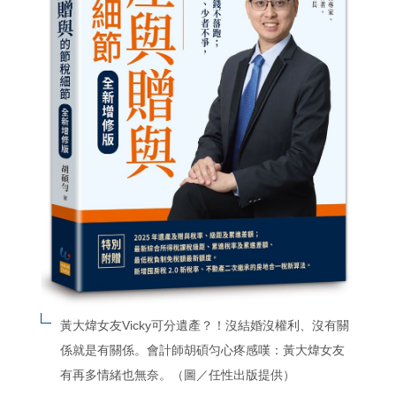
黃大煒女友Vicky可分遺產？！沒結婚沒權利、沒有關
係就是有關係。會計師胡碩匀心疼感嘆：黃大煒女友
有再多情緒也無奈。（圖／任性出版提供）