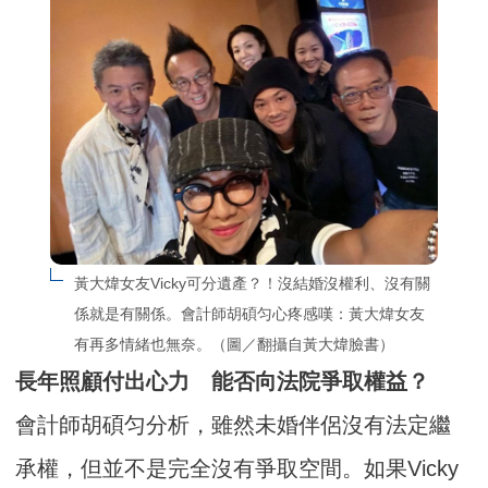
黃大煒女友Vicky可分遺產？！沒結婚沒權利、沒有關
係就是有關係。會計師胡碩匀心疼感嘆：黃大煒女友
有再多情緒也無奈。（圖／翻攝自黃大煒臉書）
長年照顧付出心力 能否向法院爭取權益？
會計師胡碩匀分析，雖然未婚伴侶沒有法定繼
承權，但並不是完全沒有爭取空間。如果Vicky