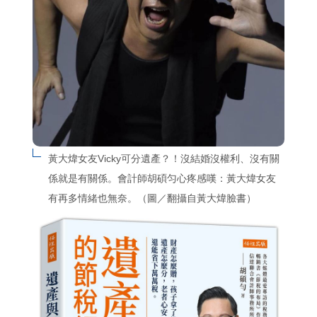
黃大煒女友Vicky可分遺產？！沒結婚沒權利、沒有關
係就是有關係。會計師胡碩匀心疼感嘆：黃大煒女友
有再多情緒也無奈。（圖／翻攝自黃大煒臉書）