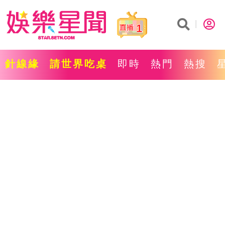
1
針線緣
請世界吃桌
即時
熱門
熱搜