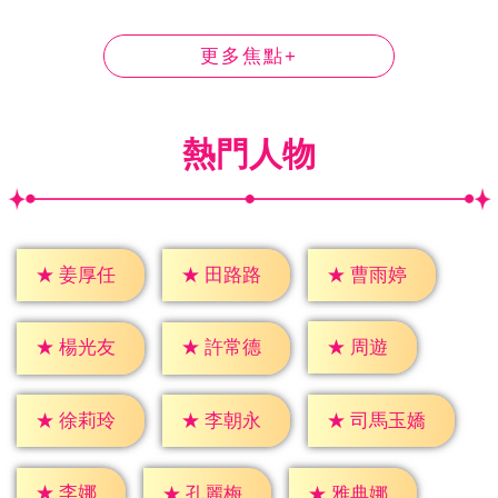
更多焦點+
熱門人物
★
姜厚任
★
田路路
★
曹雨婷
★
周遊
★
楊光友
★
許常德
★
徐莉玲
★
李朝永
★
司馬玉嬌
★
李娜
★
孔麗梅
★
雅典娜