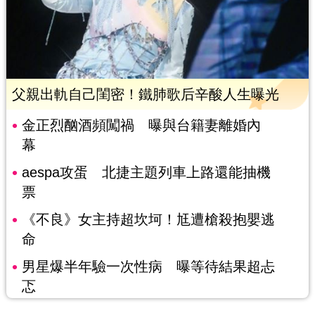
父親出軌自己閨密！鐵肺歌后辛酸人生曝光
金正烈酗酒頻闖禍 曝與台籍妻離婚內
幕
aespa攻蛋 北捷主題列車上路還能抽機
票
《不良》女主持超坎坷！尪遭槍殺抱嬰逃
命
男星爆半年驗一次性病 曝等待結果超忐
忑