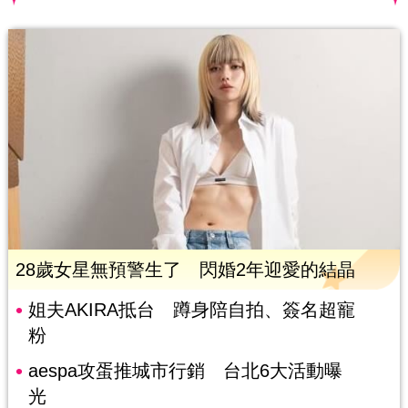
28歲女星無預警生了 閃婚2年迎愛的結晶
姐夫AKIRA抵台 蹲身陪自拍、簽名超寵
粉
aespa攻蛋推城市行銷 台北6大活動曝
光