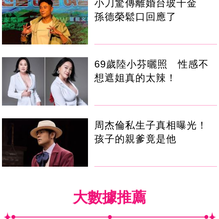
小刀驚傳離婚台玻千金
孫德榮鬆口回應了
69歲陸小芬曬照 性感不
想遮姐真的太辣！
周杰倫私生子真相曝光！
孩子的親爹竟是他
大數據推薦