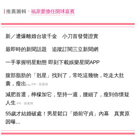
推薦圖輯
福原愛擔任開球嘉賓
新／遭爆離婚台玻千金 小刀首發聲證實
最即時的新聞話題 追蹤訂閱三立新聞網
一手掌握明星動態 即刻下載娛樂星聞APP
腹部脂肪的「剋星」找到了，常吃這幾物，吃走大肚
囊，瘦出...
PR・新素簡
減肥首選，檸檬加它，堅持一週，腰細了，瘦到你懷疑
人生
PR・新素簡
55歲才結婚破處！男星鬆口「婚前守貞」內幕 真實原
因曝...