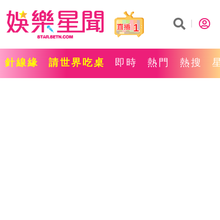
1
針線緣
請世界吃桌
即時
熱門
熱搜