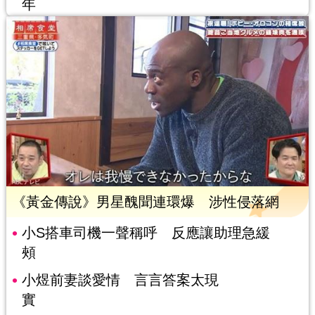
年
《黃金傳說》男星醜聞連環爆 涉性侵落網
小S搭車司機一聲稱呼 反應讓助理急緩
頰
小煜前妻談愛情 言言答案太現
實