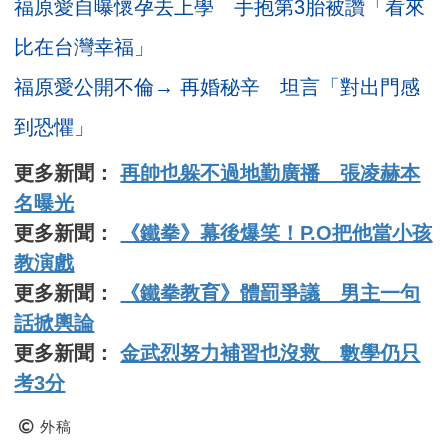
福原愛自曝懷孕去上學 手抱第3胎被讚「看來
比在台灣幸福」
福原愛公開不倫→ 再婚秘辛 坦言「對出門感
到恐懼」
更多新聞：
再帥也躲不過地勤廣播 張凌赫本
名曝光
更多新聞：
《鐵拳》幕後爆笑！P.O把他當小孩
教演戲
更多新聞：
《鐵拳教育》體罰爭議 男主一句
話掀輿論
更多新聞：
金武烈努力補習也沒救 數學仍只
考3分
外稿