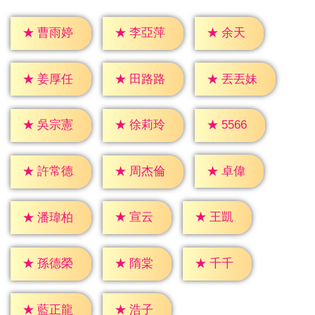
★
余天
★
曹雨婷
★
李亞萍
★
姜厚任
★
田路路
★
丟丟妹
★
5566
★
吳宗憲
★
徐莉玲
★
卓偉
★
許常德
★
周杰倫
★
宣云
★
王凱
★
潘瑋柏
★
隋棠
★
千千
★
孫德榮
★
浩子
★
藍正龍