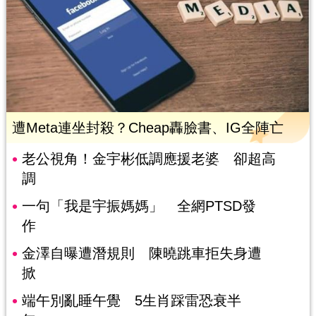
遭Meta連坐封殺？Cheap轟臉書、IG全陣亡
老公視角！金宇彬低調應援老婆 卻超高
調
一句「我是宇振媽媽」 全網PTSD發
作
金澤自曝遭潛規則 陳曉跳車拒失身遭
掀
端午別亂睡午覺 5生肖踩雷恐衰半