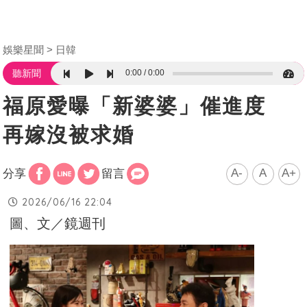
娛樂星聞
日韓
0:00
0:00
聽新聞
福原愛曝「新婆婆」催進度
再嫁沒被求婚
A-
A
A+
分享
留言
2026/06/16 22:04
圖、文／鏡週刊