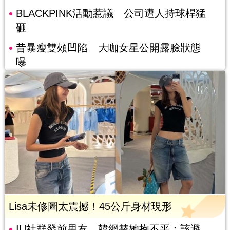
BLACKPINK活動惹議 公司遭人持球桿猛
砸
昔暴瘦雙頰凹陷 大咖女星公開露臉狀態
曝
Lisa未修圖太震撼！45公斤身材現形
IU社群發前男友 韓網替她抱不平：該避