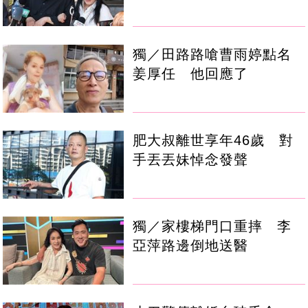
獨／田路路嗆曹雨婷點名
姜厚任 他回應了
肥大叔離世享年46歲 對
手丟丟妹悼念發聲
獨／家樓梯門口重摔 李
亞萍路邊倒地送醫