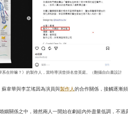
學系在幹嘛？》的製作人，當時導演曾掛名曾英庭。（翻攝自白晝設計
，蘇韋華與李芷瑤因為演員與
製作人
的合作關係，接觸逐漸頻
婚姻關係之中，雖然兩人一開始在劇組內外盡量低調，不過