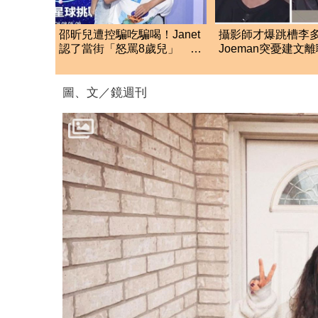
邵昕兒遭控騙吃騙喝！Janet
攝影師才爆跳槽李
認了當街「怒罵8歲兒」 衝
Joeman突憂建文
突內幕曝光
「其實我很清楚」
圖、文／鏡週刊