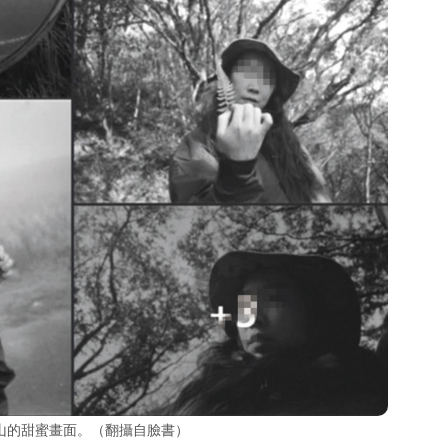
山的甜蜜畫面。（翻攝自臉書）