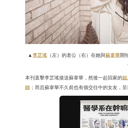
▲
李芷瑤
（左）的老公（右）在她與
蘇韋華
開
本刊直擊李芷瑤接送蘇韋華，然後一起回家的
姐
師
；而且蘇韋華不久前也有個交往中的女友，呈