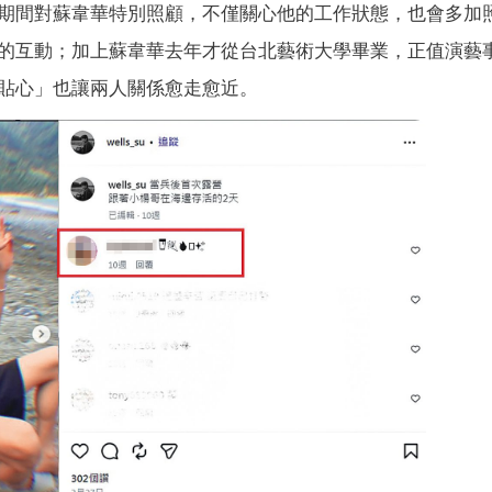
期間對蘇韋華特別照顧，不僅關心他的工作狀態，也會多加
的互動；加上蘇韋華去年才從台北藝術大學畢業，正值演藝
貼心」也讓兩人關係愈走愈近。