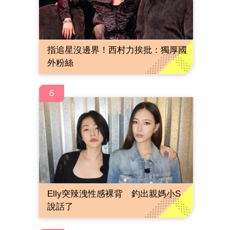
指追星沒邊界！西村力挨批：獨厚國
外粉絲
6
Elly突辣洩性感裸背 釣出親媽小S
說話了