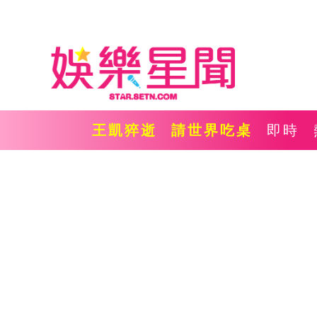
王凱猝逝
請世界吃桌
即時