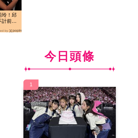
莉玲！邱
不計前嫌
ed by
今日頭條
1