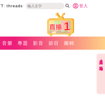
YT
threads
登入
1
音樂
專題
影音
節目
圖輯
直播✦活動