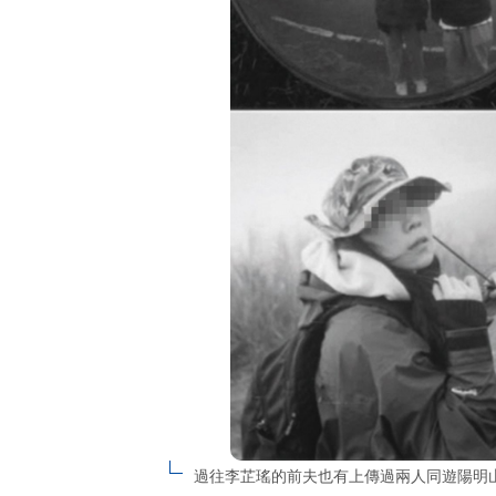
過往李芷瑤的前夫也有上傳過兩人同遊陽明