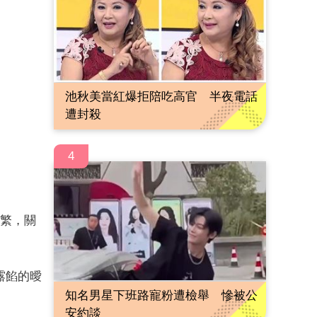
池秋美當紅爆拒陪吃高官 半夜電話
遭封殺
4
繁，關
露餡的曖
知名男星下班路寵粉遭檢舉 慘被公
安約談