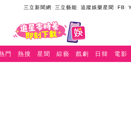
三立新聞網
三立藝能
追蹤娛樂星聞
FB
熱門
熱搜
星聞
綜藝
戲劇
日韓
電影