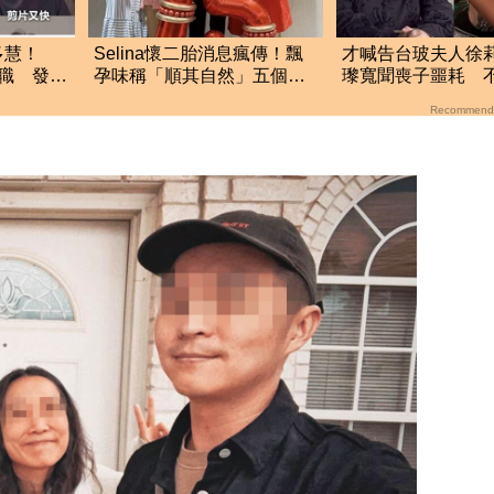
多慧！
Selina懷二胎消息瘋傳！飄
才喊告台玻夫人徐
離職 發聲
孕味稱「順其自然」五個月
瓈寬聞喪子噩耗 
後狀態曝光
「低調送暖遺孀」
Recommend