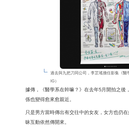
過去與九把刀同公司，李芷瑤擔任影集《醫
IG）
據傳，《醫學系在幹嘛？》在去年5月開拍之後
係也變得愈來愈親近。
只是男方當時傳出有交往中的女友，女方也仍在
昧互動依然傳開來。