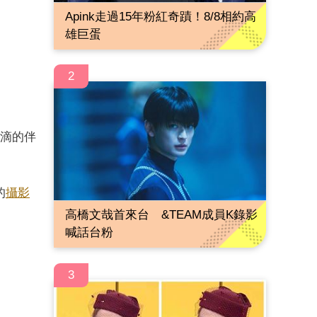
Apink走過15年粉紅奇蹟！8/8相約高
雄巨蛋
2
滴的伴
的
攝影
高橋文哉首來台 &TEAM成員K錄影
喊話台粉
3