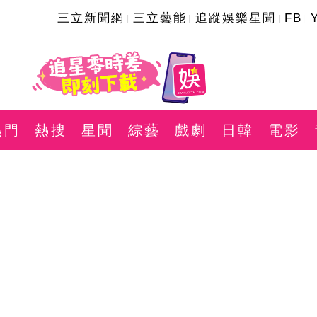
三立新聞網
三立藝能
追蹤娛樂星聞
FB
熱門
熱搜
星聞
綜藝
戲劇
日韓
電影