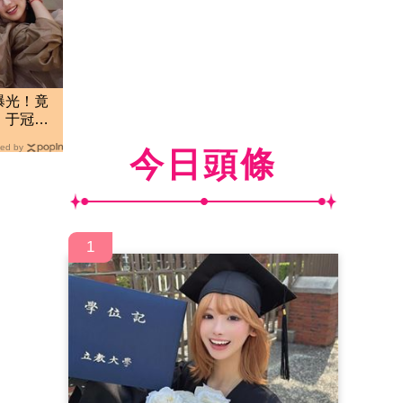
曝光！竟
 于冠華
ed by
今日頭條
1