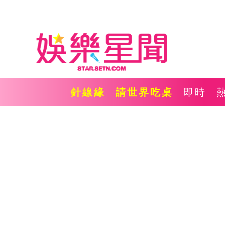
針線緣
請世界吃桌
即時