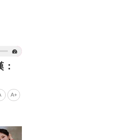
嘆：
A
A+