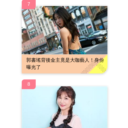
7
郭書瑤背後金主竟是大咖藝人！身份
曝光了
8