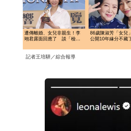
遭傳離婚、女兒非親生！李
86歲陳淑芳「女兒
翊君露面回應了 談「檢場
公開10年緣分不藏
是否驗DNA」反應曝
雙喜臨門
記者王培驊／綜合報導