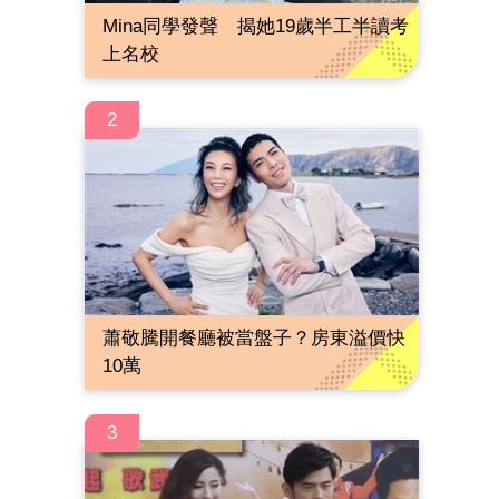
Mina同學發聲 揭她19歲半工半讀考
上名校
2
蕭敬騰開餐廳被當盤子？房東溢價快
10萬
3