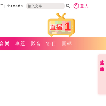
YT
threads
登入
1
音樂
專題
影音
節目
圖輯
直播✦活動