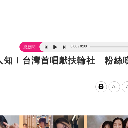
0:00
0:00
聽新聞
人知！台灣首唱獻扶輪社 粉絲
A-