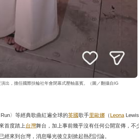
大巨蛋演出，擔任國際扶輪社年會閉幕式壓軸嘉賓。（圖／翻攝自IG 
me〉、〈Run〉等經典歌曲紅遍全球的
英國
歌手
里歐娜
（
Leona
Lewi
來首度踏上
台灣
舞台，加上事前幾乎沒有任何公開宣傳，不
已經來到台灣，消息曝光後立刻掀起熱烈討論。