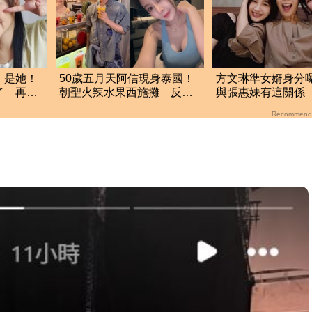
」是她！
50歲五月天阿信現身泰國！
方文琳準女婿身分
了 再爆
朝聖火辣水果西施攤 反應
與張惠妹有這關係
全曝光
鬆口真實交情
Recommend