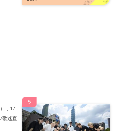
5
s），17
少歌迷直