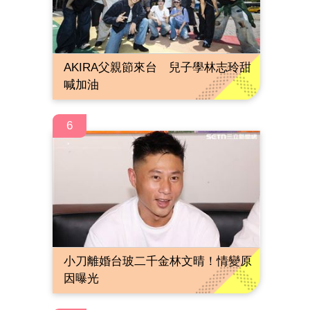
AKIRA父親節來台 兒子學林志玲甜
喊加油
6
小刀離婚台玻二千金林文晴！情變原
因曝光