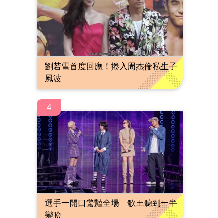
劉若雪首度回應！捲入周杰倫私生子
風波
4
選手一開口驚豔全場 歌王聽到一半
變臉