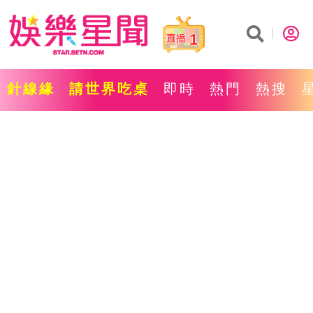
1
針線緣
請世界吃桌
即時
熱門
熱搜