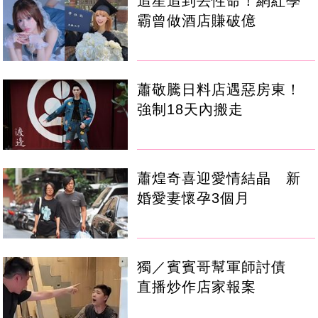
追星追到丟性命！網紅學
霸曾做酒店賺破億
蕭敬騰日料店遇惡房東！
強制18天內搬走
蕭煌奇喜迎愛情結晶 新
婚愛妻懷孕3個月
獨／賓賓哥幫軍師討債
直播炒作店家報案