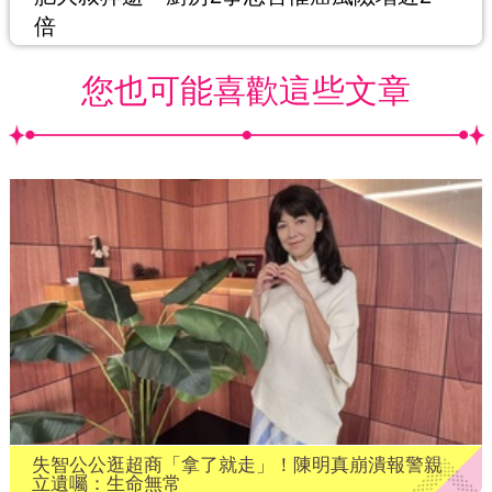
倍
您也可能喜歡這些文章
失智公公逛超商「拿了就走」！陳明真崩潰報警親
立遺囑：生命無常