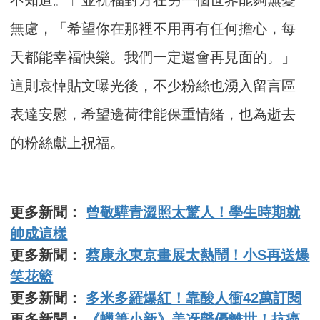
不知道。」並祝福對方在另一個世界能夠無憂
無慮，「希望你在那裡不用再有任何擔心，每
天都能幸福快樂。我們一定還會再見面的。」
這則哀悼貼文曝光後，不少粉絲也湧入留言區
表達安慰，希望邊荷律能保重情緒，也為逝去
的粉絲獻上祝福。
更多新聞：
曾敬驊青澀照太驚人！學生時期就
帥成這樣
更多新聞：
蔡康永東京畫展太熱鬧！小S再送爆
笑花籃
更多新聞：
多米多羅爆紅！靠酸人衝42萬訂閱
更多新聞：
《蠟筆小新》美冴聲優離世！抗癌