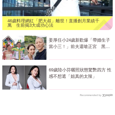
46歲料理網紅「肥大叔」離世！直播創月業績千
萬 生前揭3大成功心法
姜厚任小24歲新歡爆「帶婚生子
當小三！」前夫還嗆正宮 黑歷
史曝光
69歲陸小芬曬照狀態驚艷四方 性
感不想遮「姐真的太辣」
Recommended by