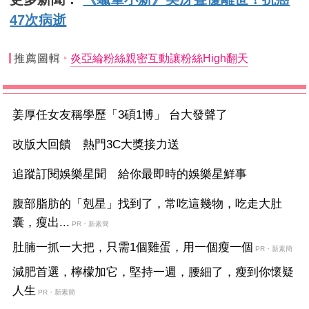
47次病逝
推薦圖輯
炎亞綸粉絲親密互動讓粉絲High翻天
姜厚任女友稱學歷「3碩1博」 台大發聲了
改版大回饋 熱門3C大獎接力送
追蹤訂閱娛樂星聞 給你最即時的娛樂星鮮事
腹部脂肪的「剋星」找到了，常吃這幾物，吃走大肚
囊，瘦出...
PR・新素簡
肚腩一抓一大把，只需1個雞蛋，用一個瘦一個
PR・新素簡
減肥首選，檸檬加它，堅持一週，腰細了，瘦到你懷疑
人生
PR・新素簡