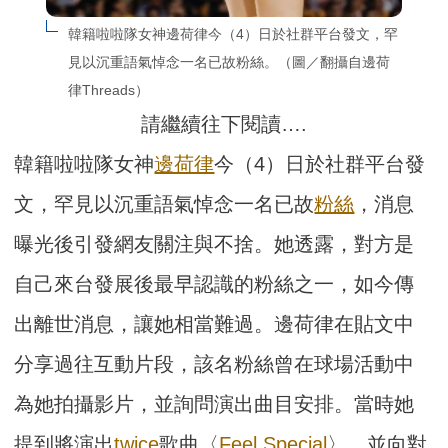
韓籍啦啦隊女神邊荷律今（4）日於社群平台發文，罕
見以沉重語氣悼念一名已故粉絲。（圖／翻攝自邊荷
律Threads）
請繼續往下閱讀….
韓籍啦啦隊女神
邊荷律
今（4）日於社群平台發
文，罕見以沉重語氣悼念一名已故
粉絲
，消息
曝光後引發網友關注與不捨。她透露，對方是
自己來台發展後最早認識的粉絲之一，如今傳
出離世消息，讓她相當難過。邊荷律在貼文中
分享過往互動片段，該名粉絲曾在球場活動中
為她拍攝影片，並詢問演出曲目安排。當時她
提到將演出
twice
歌曲〈
Feel Special
〉，並向對