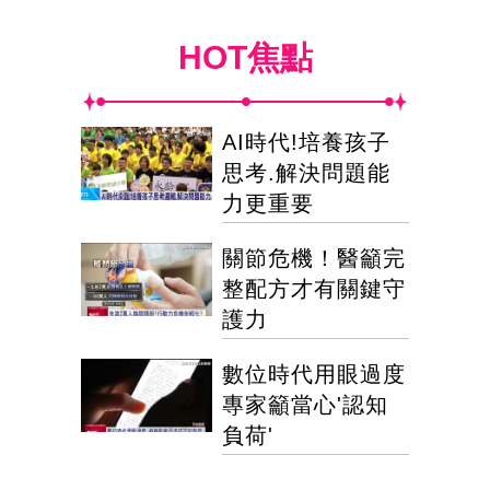
HOT焦點
AI時代!培養孩子
思考.解決問題能
力更重要
關節危機！醫籲完
整配方才有關鍵守
護力
數位時代用眼過度
專家籲當心'認知
負荷'