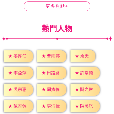
更多焦點+
熱門人物
★
余天
★
姜厚任
★
曹雨婷
★
李亞萍
★
田路路
★
許常德
★
吳宗憲
★
周杰倫
★
關之琳
★
陳泰銘
★
馬清偉
★
陳美琪