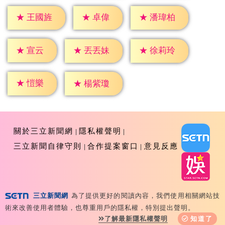
★
卓偉
★
王國旌
★
潘瑋柏
★
宣云
★
丟丟妹
★
徐莉玲
★
愷樂
★
楊紫瓊
關於三立新聞網
隱私權聲明
三立新聞自律守則
合作提案窗口
意見反應
三立新聞網
為了提供更好的閱讀內容，我們使用相關網站技
Copyright ©2026 Sanlih E-Television All Rights
術來改善使用者體驗，也尊重用戶的隱私權，特別提出聲明。
Reserved 版權所有 盜用必究 台北市內湖區舊宗路一段159
了解最新隱私權聲明
知道了
號 02-8792-8888