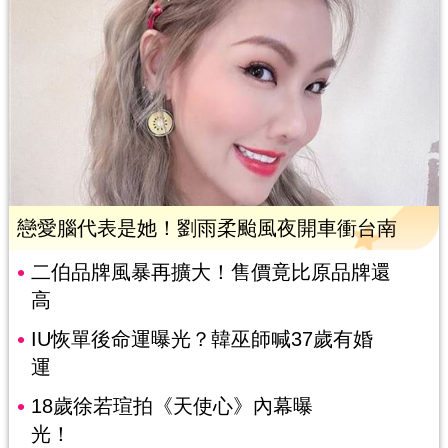
戀愛腦代表是她！劉雨柔颱風夜開車衝台南
二伯品牌風暴再擴大！售價竟比原品牌還
高
IU恢單後命運曝光？韓巫師喊37歲有婚
運
18歲徐若瑄拍《天使心》內幕曝
光！