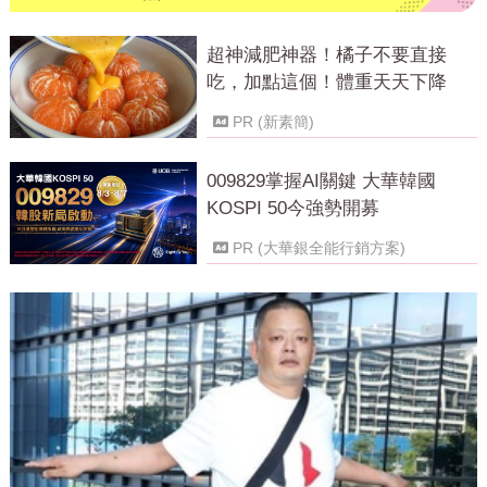
超神減肥神器！橘子不要直接
吃，加點這個！體重天天下降
PR (新素簡)
009829掌握AI關鍵 大華韓國
KOSPI 50今強勢開募
PR (大華銀全能行銷方案)