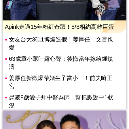
Apink走過15年粉紅奇蹟！8/8相約高雄巨蛋
女友台大3碩1博爆造假！姜厚任：文盲也
愛
63歲章小蕙吐露心聲：後悔當年嫁給鍾鎮
濤
姜厚任新歡爆帶婚生子當小三！前夫嗆正
宮
昆凌8歲愛子拜中醫為師 幫把脈說中1狀
況