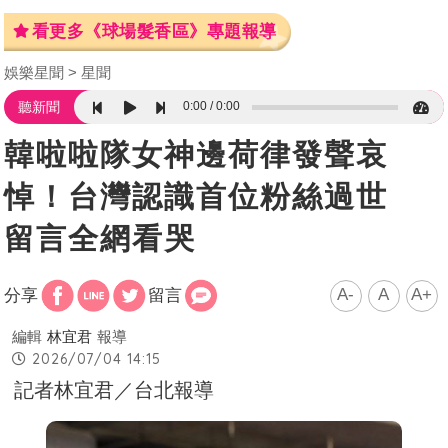
看更多《球場髮香區》專題報導
娛樂星聞
星聞
0:00
0:00
聽新聞
韓啦啦隊女神邊荷律發聲哀
悼！台灣認識首位粉絲過世
留言全網看哭
A-
A
A+
分享
留言
編輯
林宜君
報導
2026/07/04 14:15
記者林宜君／台北報導