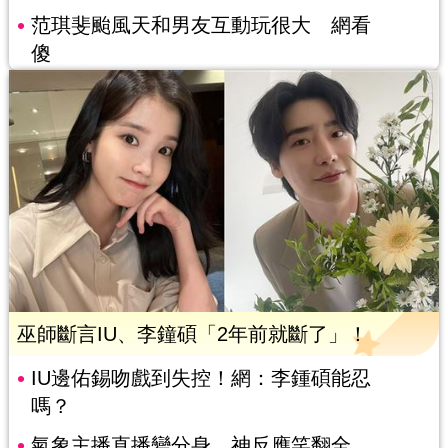
范琪斐颱風天和男友互動玩很大 網看
傻
巫師斷言IU、李鐘碩「2年前就斷了」！
IU邊佑錫吻戲到失控！網：李鍾碩能忍
嗎？
氣象主播直播變分身 神反應笑翻全