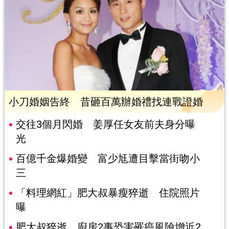
小刀婚姻告終 昔砸百萬辦婚禮找連戰證婚
交往3個月閃婚 姜厚任女友前夫身分曝
光
百億千金爆婚變 富少尪遭目擊當街吻小
三
「料理網紅」肥大叔暴瘦猝逝 住院照片
曝
肥大叔猝逝 廚房2事恐害罹癌風險增近2