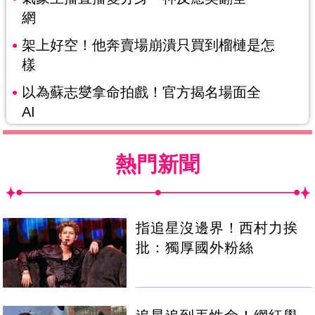
網
架上好空！他奔賣場崩潰只買到榴槤是怎
樣
以為蘇志燮拿命拍戲！官方揭名場面全
AI
熱門新聞
指追星沒邊界！西村力挨
批：獨厚國外粉絲