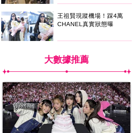
王祖賢現蹤機場！踩4萬
CHANEL真實狀態曝
大數據推薦