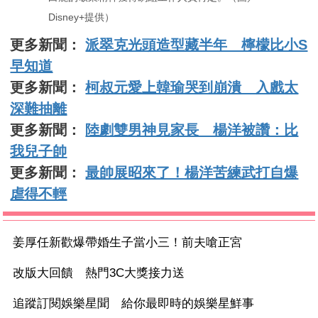
Disney+提供）
更多新聞：
派翠克光頭造型藏半年 檸檬比小S
早知道
更多新聞：
柯叔元愛上韓瑜哭到崩潰 入戲太
深難抽離
更多新聞：
陸劇雙男神見家長 楊洋被讚：比
我兒子帥
更多新聞：
最帥展昭來了！楊洋苦練武打自爆
虐得不輕
姜厚任新歡爆帶婚生子當小三！前夫嗆正宮
改版大回饋 熱門3C大獎接力送
追蹤訂閱娛樂星聞 給你最即時的娛樂星鮮事