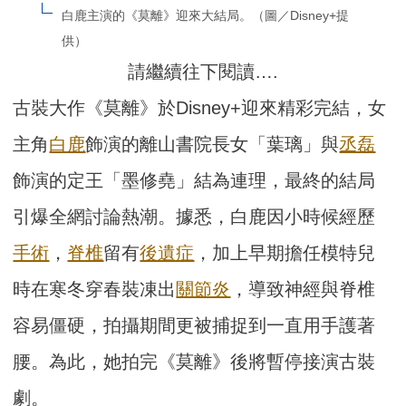
白鹿主演的《莫離》迎來大結局。（圖／Disney+提
供）
請繼續往下閱讀….
古裝大作《莫離》於Disney+迎來精彩完結，女
主角
白鹿
飾演的離山書院長女「葉璃」與
丞磊
飾演的定王「墨修堯」結為連理，最終的結局
引爆全網討論熱潮。據悉，白鹿因小時候經歷
手術
，
脊椎
留有
後遺症
，加上早期擔任模特兒
時在寒冬穿春裝凍出
關節炎
，導致神經與脊椎
容易僵硬，拍攝期間更被捕捉到一直用手護著
腰。為此，她拍完《莫離》後將暫停接演古裝
劇。