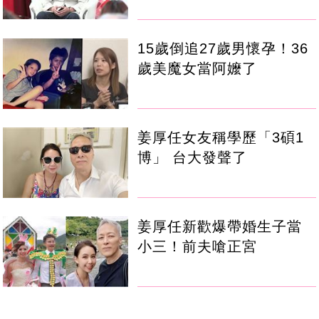
15歲倒追27歲男懷孕！36
歲美魔女當阿嬤了
姜厚任女友稱學歷「3碩1
博」 台大發聲了
姜厚任新歡爆帶婚生子當
小三！前夫嗆正宮