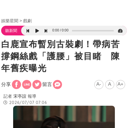
娛樂星聞
戲劇
0:00
0:00
聽新聞
白鹿宣布暫別古裝劇！帶病苦
撐鋼絲戲「護腰」被目睹 陳
年舊疾曝光
A-
A
A+
分享
留言
記者
宋亭誼
報導
2026/07/07 07:06