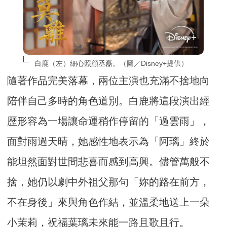
白鹿（左）細心照顧丞磊。（圖／Disney+提供）
隨著作品完美落幕，兩位主演也充滿不捨地向
陪伴自己多時的角色道別。白鹿將這段演出經
歷形容為一場讓命運稍作停留的「過雲雨」，
面對雨過天晴，她感性地表示為「阿璃」終於
能坦然面對世間悲喜而感到高興。儘管萬般不
捨，她仍以劇中外祖父那句「妳的路在前方，
不在身後」來與角色作結，並溫柔地送上一朵
小茉莉，祝福葉璃未來能一路且歌且行。