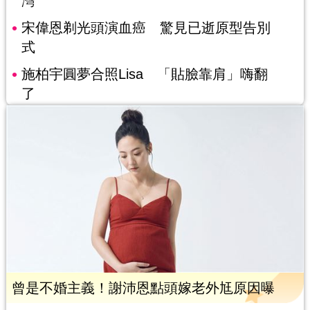
灣
宋偉恩剃光頭演血癌 驚見已逝原型告別
式
施柏宇圓夢合照Lisa 「貼臉靠肩」嗨翻
了
曾是不婚主義！謝沛恩點頭嫁老外尪原因曝