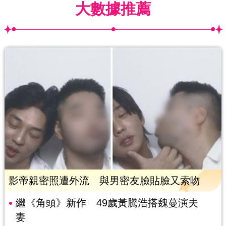
大數據推薦
影帝親密照遭外流 與男密友臉貼臉又索吻
繼《角頭》新作 49歲黃騰浩搭魏蔓演夫
妻