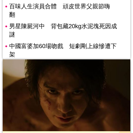
百味人生演員合體 頑皮世界父親節嗨
翻
男星陳屍河中 背包藏20kg水泥塊死因成
謎
中國富婆加60場吻戲 短劇剛上線慘遭下
架