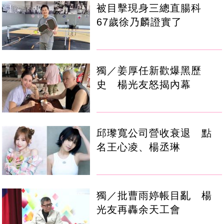
被目擊現身三總直腸科
67歲徐乃麟證實了
獨／姜厚任新歡爆黑歷
史 楊光友怒揭內幕
邱瓈寬公司營收衰退 點
名王心凌、楊丞琳
獨／批曹雨婷帳目亂 楊
光友再轟余天工會