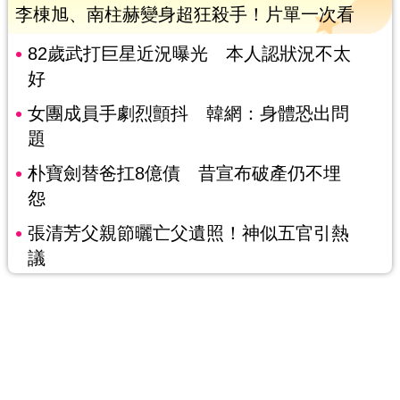
李棟旭、南柱赫變身超狂殺手！片單一次看
82歲武打巨星近況曝光 本人認狀況不太
好
女團成員手劇烈顫抖 韓網：身體恐出問
題
朴寶劍替爸扛8億債 昔宣布破產仍不埋
怨
張清芳父親節曬亡父遺照！神似五官引熱
議