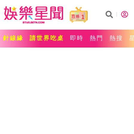
1
針線緣
請世界吃桌
即時
熱門
熱搜