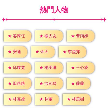
熱門人物
★
姜厚任
★
楊光友
★
曹雨婷
★
安迪
★
余天
★
李亞萍
★
邱瓈寬
★
楊丞琳
★
王心凌
★
薔薔
★
田路路
★
徐莉玲
★
林董
★
林嘉凌
★
林茂樹