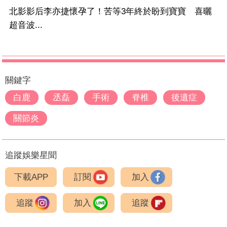
北影影后李亦捷懷孕了！苦等3年終於盼到寶寶 喜曬
超音波...
關鍵字
白鹿
丞磊
手術
脊椎
後遺症
關節炎
追蹤娛樂星聞
下載APP
訂閱
加入
追蹤
加入
追蹤