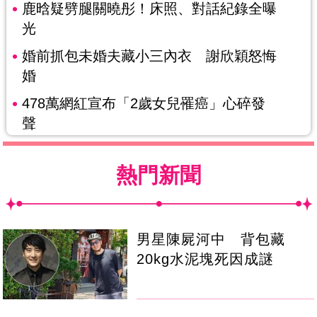
鹿晗疑劈腿關曉彤！床照、對話紀錄全曝
光
婚前抓包未婚夫藏小三內衣 謝欣穎怒悔
婚
478萬網紅宣布「2歲女兒罹癌」心碎發
聲
熱門新聞
男星陳屍河中 背包藏
20kg水泥塊死因成謎