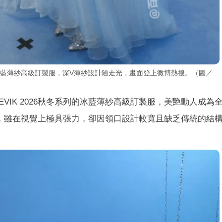
系列的冰藍薄紗高級訂製服，深V薄紗設計險走光，畫面登上微博熱搜。（圖／
EVIK 2026秋冬系列的冰藍薄紗高級訂製服，美艷動人成為
，雖在視覺上極具張力，卻因領口設計較寬且缺乏傳統的結