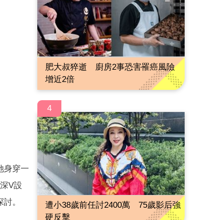
肥大叔猝逝 廚房2事恐害罹癌風險
增近2倍
4
她身穿一
深V設
探討。
遭小38歲前任討2400萬 75歲影后強
硬反擊