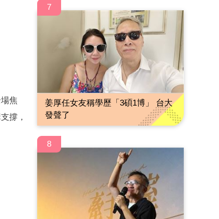
7
全場焦
姜厚任女友稱學歷「3碩1博」 台大
發聲了
構支撐，
8