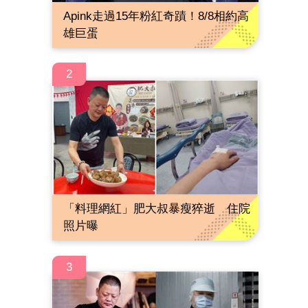
Apink走過15年粉紅奇蹟！8/8相約高
雄巨蛋
2
「料理網紅」肥大叔暴瘦猝逝 住院
照片曝
3