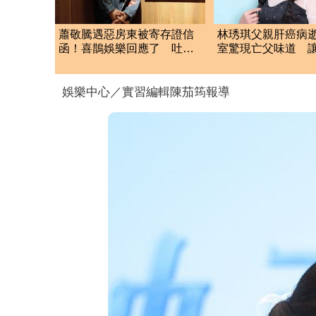
蕭敬騰遇惡房東被寄存證信
林琇琪父親肝癌病
函！喜鵲娛樂回應了 吐三
室驚現亡父味道 
句話回擊租約爭議
中斷錄音
娛樂中心／實習編輯陳茄筠報導