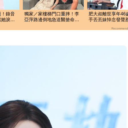
逝！錄音
獨家／家樓梯門口重摔！李
肥大叔離世享年46
讓她淚崩
亞萍路邊倒地急送醫搶命
手丟丟妹悼念發聲
「最新傷況」曝
輝哥一路好走
Recommend