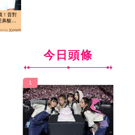
歲！昔對
惹鼻酸：
ed by
今日頭條
1