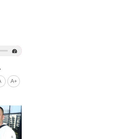
搜
A
A+