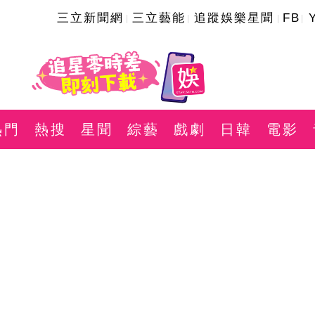
三立新聞網
三立藝能
追蹤娛樂星聞
FB
熱門
熱搜
星聞
綜藝
戲劇
日韓
電影