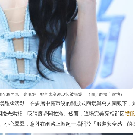
雖全程面臨走光風險，她的專業表現卻被讚爆。（圖／翻攝自微博）
場品牌活動，在多層中庭環繞的開放式商場與萬人圍觀下，
調燈光烘托，吸睛度瞬間拉滿。然而，這場完美亮相卻因
禮服
、小心翼翼，意外在網路上掀起一場關於「服裝安全感」的