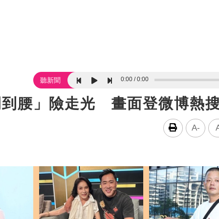
0:00
0:00
聽新聞
開到腰」險走光 畫面登微博熱
A-