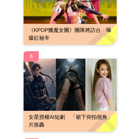
《KPOP獵魔女團》團隊將訪台 曝
爆紅秘辛
6
女星授權AI短劇 「裙下仰拍視角」
片挨轟