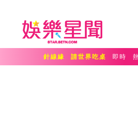
針線緣
請世界吃桌
即時