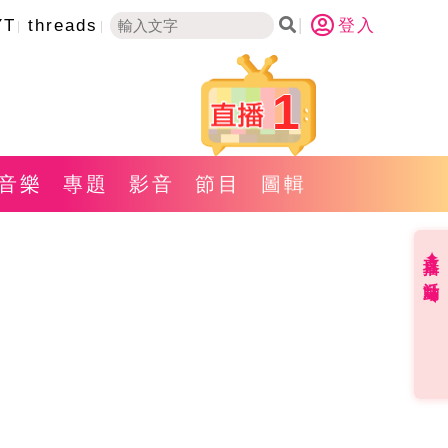
YT
threads
登入
1
音樂
專題
影音
節目
圖輯
直播✦活動