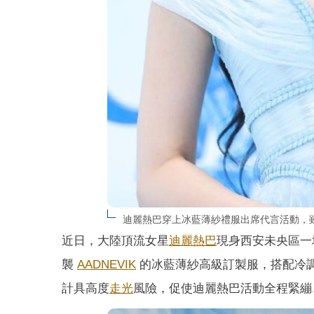
迪麗熱巴穿上冰藍薄紗禮服出席代言活動，
近日，大陸頂流女星
迪麗熱巴
現身西安未央區一
襲
AADNEVIK
的冰藍薄紗高級訂製服，搭配冷
計具高度
走光
風險，促使迪麗熱巴活動全程緊繃