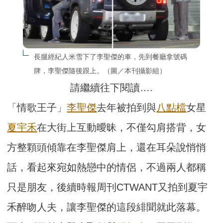
長腿經紀人米雪下了李聖傑的車，先到餐廳拿號碼
牌，李聖傑隨後跟上。（圖／本刊攝影組）
請繼續往下閱讀….
「情歌王子」
李聖傑
去年被拍到與
八點檔
女星
夏宇禾
在大街上互動曖昧，不僅勾肩搭背，女
方整顆頭傾靠在李聖傑肩上，還在耳朵說悄悄
話，看起來宛如熱戀中的情侶，不過兩人都稱
只是朋友，後續時報周刊CTWANT又拍到夏宇
禾醉吻人夫，讓李聖傑的這段緋聞就此落幕。