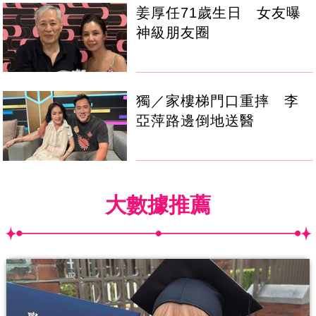
姜厚任71歲生日 女友曝
神級朋友圈
獨／家樓梯門口重摔 李
亞萍路邊倒地送醫
大數據推薦