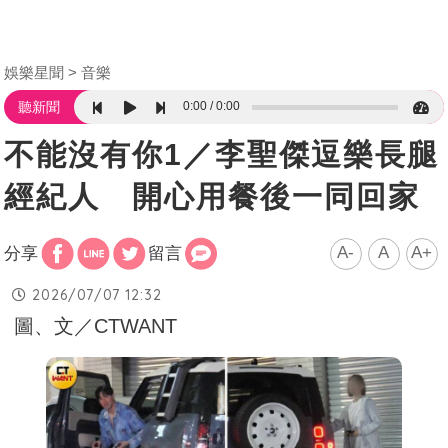
娛樂星聞
音樂
0:00
0:00
聽新聞
不能沒有你1／李聖傑逗樂長腿
經紀人 開心用餐後一同回家
A-
A
A+
分享
留言
2026/07/07 12:32
圖、文／CTWANT