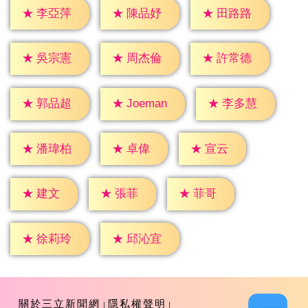
★
李亞萍
★
陳品妤
★
田路路
★
吳宗憲
★
周杰倫
★
許常德
★
郭品超
★
李多慧
★
Joeman
★
卓偉
★
宣云
★
潘瑋柏
★
建文
★
張菲
★
菲哥
★
徐莉玲
★
邱沁宜
關於三立新聞網
隱私權聲明