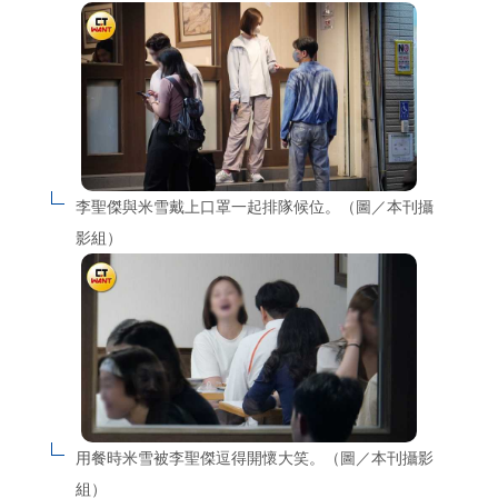
李聖傑與米雪戴上口罩一起排隊候位。（圖／本刊攝
影組）
用餐時米雪被李聖傑逗得開懷大笑。（圖／本刊攝影
組）