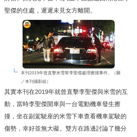
聖傑的住處，遲遲未見女方離開。
本刊2019年曾直擊米雪幫李聖傑處理擦撞事件。（圖
／本刊攝影組）
其實本刊在2019年就曾直擊李聖傑與米雪的互
動，當時李聖傑開車與一台電動機車發生擦
撞，坐在副駕駛座的米雪下車查看機車駕駛的
傷勢，幸好並無大礙。雙方在路邊討論了幾分