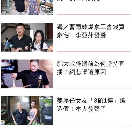
獨／曹雨婷爆拿工會錢買
豪宅 李亞萍發聲
肥大叔猝逝前為何堅持直
播？網悲曝這原因
姜厚任女友「3碩1博」爆
造假！本人發聲了