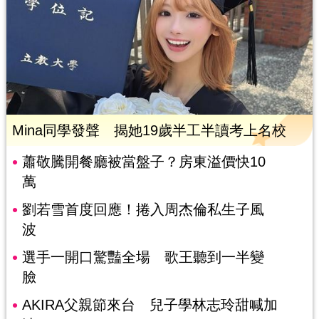
Mina同學發聲 揭她19歲半工半讀考上名校
蕭敬騰開餐廳被當盤子？房東溢價快10
萬
劉若雪首度回應！捲入周杰倫私生子風
波
選手一開口驚豔全場 歌王聽到一半變
臉
AKIRA父親節來台 兒子學林志玲甜喊加