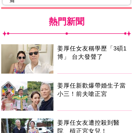
熱門新聞
姜厚任女友稱學歷「3碩1
博」 台大發聲了
姜厚任新歡爆帶婚生子當
小三！前夫嗆正宮
姜厚任女友遭控殺到醫
院 槓正宮女兒！