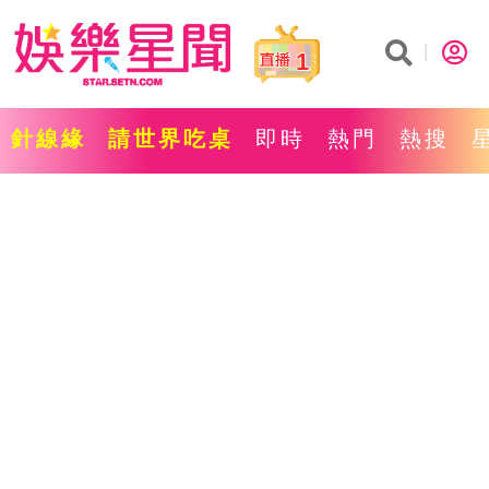
1
針線緣
請世界吃桌
即時
熱門
熱搜