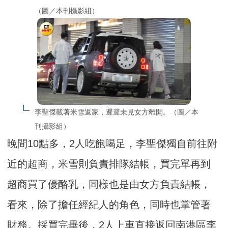
（圖／本刊攝影組）
李聖傑載著米雪返家，遲遲未見女方離開。（圖／本
刊攝影組）
晚間10點多，2人吃飽喝足，李聖傑獨自前往附
近的超商，米雪則負責排隊結帳，買完單再到
超商買了優酪乳，同樣也是由女方負責結帳，
看來，除了擔任經紀人的角色，同時也掌管著
財務。採買完畢後，2人上車直接返回南港區李