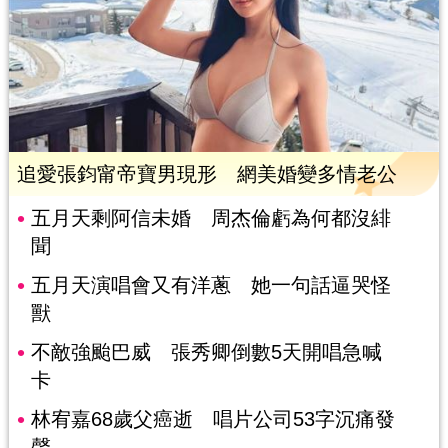
追愛張鈞甯帝寶男現形 網美婚變多情老公
五月天剩阿信未婚 周杰倫虧為何都沒緋
聞
五月天演唱會又有洋蔥 她一句話逼哭怪
獸
不敵強颱巴威 張秀卿倒數5天開唱急喊
卡
林宥嘉68歲父癌逝 唱片公司53字沉痛發
聲