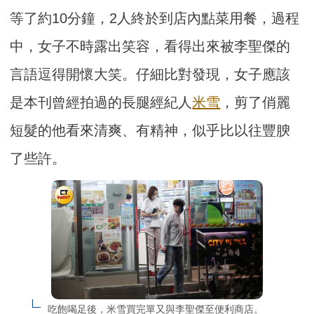
等了約10分鐘，2人終於到店內點菜用餐，過程
中，女子不時露出笑容，看得出來被李聖傑的
言語逗得開懷大笑。仔細比對發現，女子應該
是本刊曾經拍過的長腿經紀人
米雪
，剪了俏麗
短髮的他看來清爽、有精神，似乎比以往豐腴
了些許。
吃飽喝足後，米雪買完單又與李聖傑至便利商店。