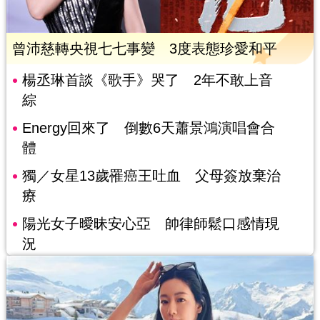
曾沛慈轉央視七七事變 3度表態珍愛和平
楊丞琳首談《歌手》哭了 2年不敢上音
綜
Energy回來了 倒數6天蕭景鴻演唱會合
體
獨／女星13歲罹癌王吐血 父母簽放棄治
療
陽光女子曖昧安心亞 帥律師鬆口感情現
況