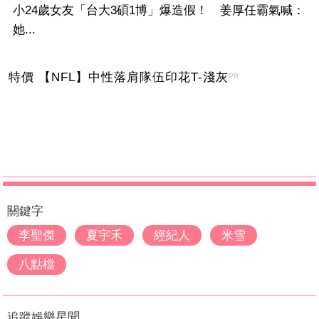
小24歲女友「台大3碩1博」爆造假！ 姜厚任霸氣喊：
她...
特價 【NFL】中性落肩隊伍印花T-淺灰
PR
關鍵字
李聖傑
夏宇禾
經紀人
米雪
八點檔
追蹤娛樂星聞