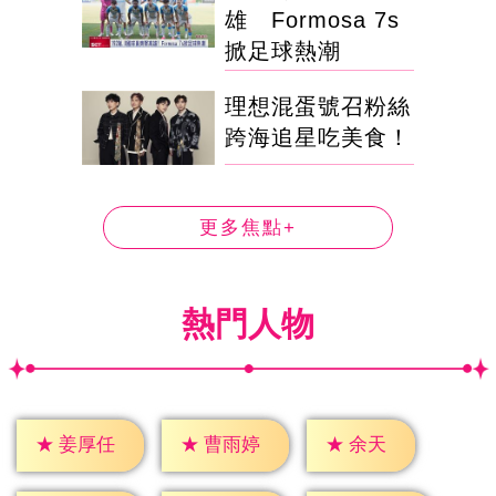
雄 Formosa 7s
掀足球熱潮
理想混蛋號召粉絲
跨海追星吃美食！
更多焦點+
熱門人物
★
余天
★
姜厚任
★
曹雨婷