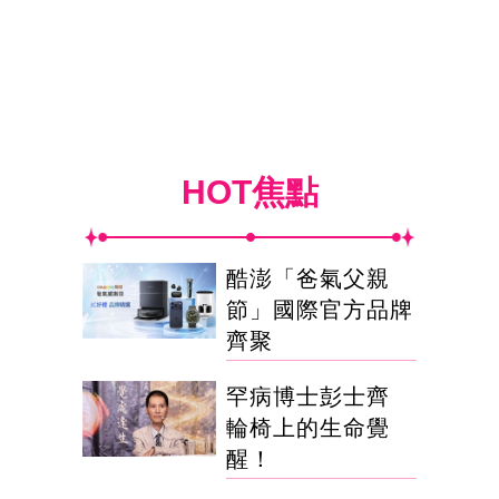
HOT焦點
酷澎「爸氣父親
節」國際官方品牌
齊聚
罕病博士彭士齊
輪椅上的生命覺
醒！