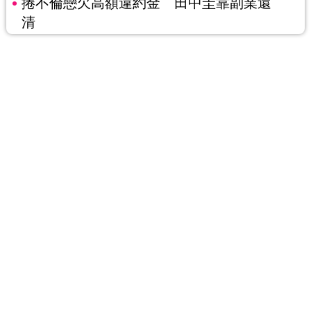
捲不倫戀欠高額違約金 田中圭靠副業還
清