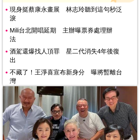
現身挺蔡康永畫展 林志玲聽到這句秒泛
淚
Mili台北開唱延期 主辦曝票券處理辦
法
酒駕還爆找人頂罪 星二代消失4年後復
出
不藏了！王淨喜宣布新身分 曝將暫離台
灣