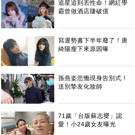
追星追到丟性命！網紅學
霸曾做酒店賺破億
寫運勢書下半年廢了！唐
綺陽瘦下來原因曝
孫燕姿悲慟現身告別式！
送別摯友化妝師
71歲「台版蘇志燮」認
愛！小24歲女友曝光