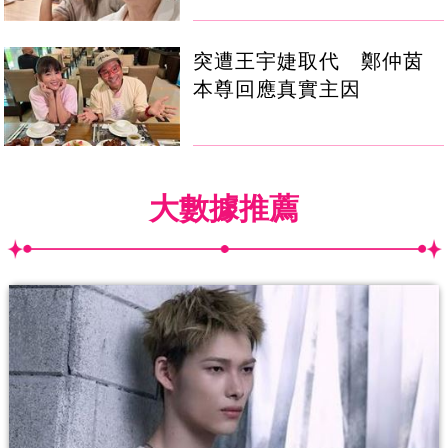
突遭王宇婕取代 鄭仲茵
本尊回應真實主因
大數據推薦