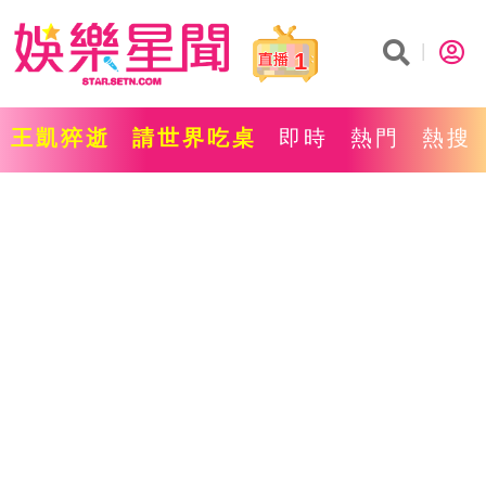
1
王凱猝逝
請世界吃桌
即時
熱門
熱搜