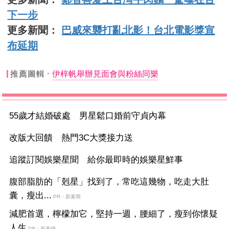
下一步
更多新聞：
巴威來襲打亂北影！台北電影獎宣
布延期
推薦圖輯
伊梓帆舉辦見面會與粉絲同樂
55歲才結婚破處 男星鬆口婚前守貞內幕
改版大回饋 熱門3C大獎接力送
追蹤訂閱娛樂星聞 給你最即時的娛樂星鮮事
腹部脂肪的「剋星」找到了，常吃這幾物，吃走大肚
囊，瘦出...
PR・新素簡
減肥首選，檸檬加它，堅持一週，腰細了，瘦到你懷疑
人生
PR・新素簡