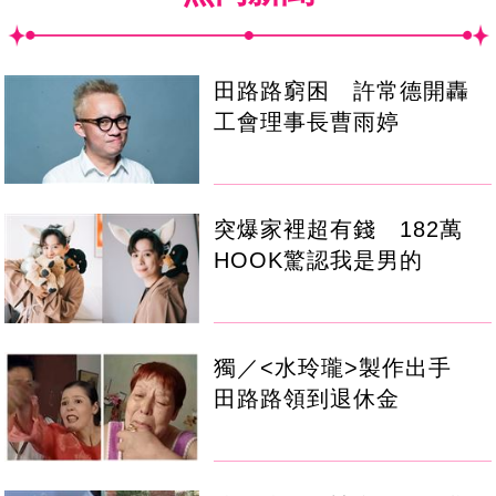
田路路窮困 許常德開轟
工會理事長曹雨婷
突爆家裡超有錢 182萬
HOOK驚認我是男的
獨／<水玲瓏>製作出手
田路路領到退休金