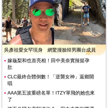
吳彥祖愛女罕現身 網驚撞臉韓男團台成員
嫁龜梨和也首亮相！田中美奈實辣挺孕
肚
CLC最終合體倒數！「逆襲女神」返鄉開
唱
AAA第五波重磅名單！ITZY單飛的她也來
了