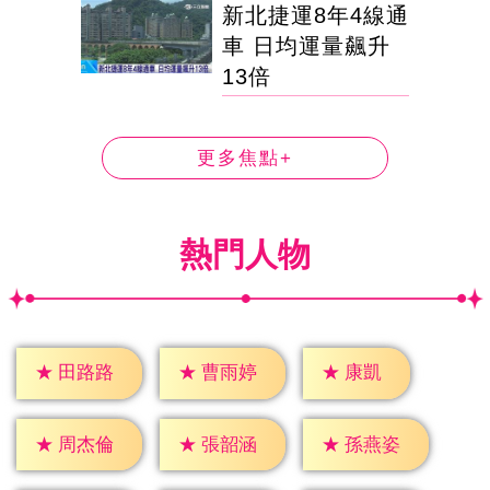
新北捷運8年4線通
車 日均運量飆升
13倍
更多焦點+
熱門人物
★
康凱
★
田路路
★
曹雨婷
★
周杰倫
★
張韶涵
★
孫燕姿