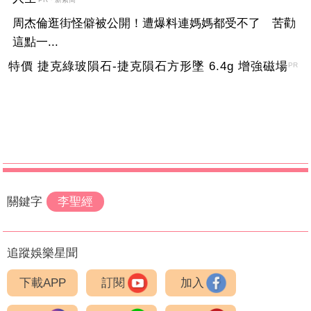
周杰倫逛街怪僻被公開！遭爆料連媽媽都受不了 苦勸
這點一...
特價 捷克綠玻隕石-捷克隕石方形墜 6.4g 增強磁場
PR
關鍵字
李聖經
追蹤娛樂星聞
下載APP
訂閱
加入