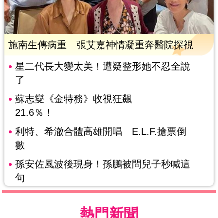
施南生傳病重 張艾嘉神情凝重奔醫院探視
星二代長大變太美！遭疑整形她不忍全說
了
蘇志燮《金特務》收視狂飆
21.6％！
利特、希澈合體高雄開唱 E.L.F.搶票倒
數
孫安佐風波後現身！孫鵬被問兒子秒喊這
句
熱門新聞