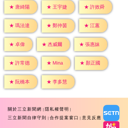
★
唐綺陽
★
王宇婕
★
許效舜
★
江蕙
★
瑪法達
★
鄭仲茵
★
卓偉
★
杰威爾
★
張惠妹
★
Mina
★
許常德
★
顏正國
★
阮橋本
★
李多慧
關於三立新聞網
隱私權聲明
三立新聞自律守則
合作提案窗口
意見反應