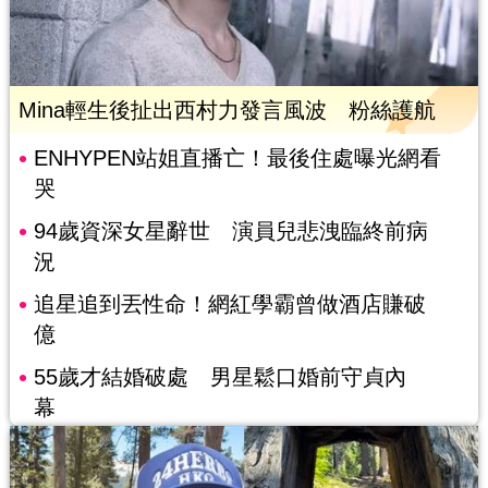
Mina輕生後扯出西村力發言風波 粉絲護航
ENHYPEN站姐直播亡！最後住處曝光網看
哭
94歲資深女星辭世 演員兒悲洩臨終前病
況
追星追到丟性命！網紅學霸曾做酒店賺破
億
55歲才結婚破處 男星鬆口婚前守貞內
幕