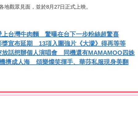
各地觀眾見面，並於8月27日正式上映。
愛上台灣牛肉麵 驚曝在台下一步粉絲超驚喜
獎宣布延期 13項入圍強片《大濛》得再等等
放話想辦個人演唱會 同機還有MAMAMOO四姝
送機擠成人海 頌樂燦笑揮手、華莎私服現身美翻