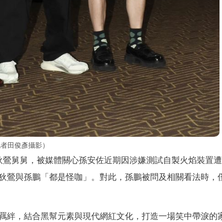
記者田俊彥攝影）
狄鶯舅舅，被媒體關心孫安佐近期因涉嫌測試自製火焰裝置
狄鶯與孫鵬「都是怪咖」。對此，孫鵬被問及相關看法時，
羈絆，結合黑幫元素與現代網紅文化，打造一場笑中帶淚的