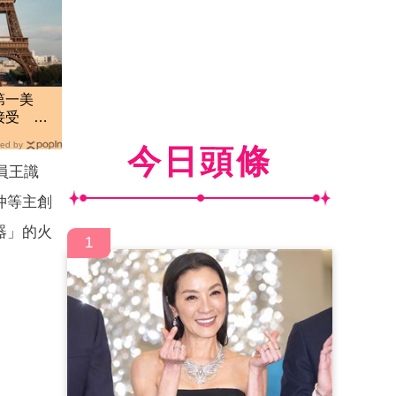
第一美
接受 看
高明
ed by
今日頭條
員王識
仲等主創
器」的火
1