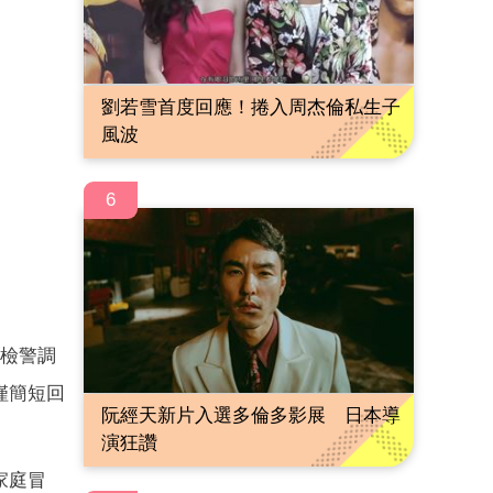
劉若雪首度回應！捲入周杰倫私生子
風波
6
遭檢警調
僅簡短回
阮經天新片入選多倫多影展 日本導
演狂讚
家庭冒