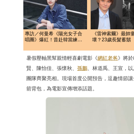
專訪／何曼希《陽光女子合
《雷神索爾》最帥
唱團》爆紅！昔赴韓當練習
壞？23歲長髮蓄鬍
生 親揭內心陰影
廢照曝
暑假壓軸黑幫親情輕喜劇電影《
網紅老爸
》將於
賢、陳怡佳、張懷秋、
孫鵬
、林道禹、王宣，以
團隊齊聚亮相。現場首度公開預告，逗趣情節讓
箭背包，為電影宣傳增添話題。