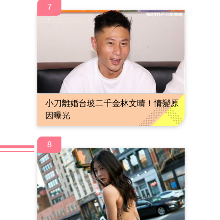
7
小刀離婚台玻二千金林文晴！情變原
因曝光
8