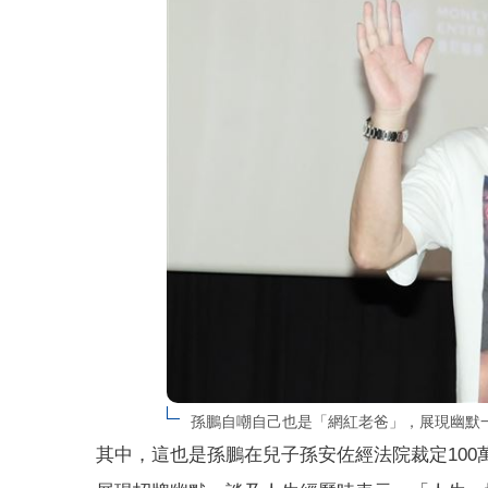
孫鵬自嘲自己也是「網紅老爸」，展現幽默
其中，這也是孫鵬在兒子孫安佐經法院裁定10