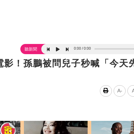
0:00
0:00
聽新聞
電影！孫鵬被問兒子秒喊「今天
A-