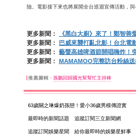
險。電影接下來也將展開全台巡迴宣傳活動，與
更多新聞：
《黑白大廚》來了！鄭智善
更多新聞：
巴威來襲打亂北影！台北電影
更多新聞：
藝聲高雄啤酒節開唱嗨炸！突
更多新聞：
MAMAMOO完整訪台粉絲
推薦圖輯
孫鵬回歸國光幫幫忙主持棒
63歲關之琳爆奶孫戀！愛小36歲男模傳證實
最即時的新聞話題 追蹤訂閱三立新聞網
追蹤訂閱娛樂星聞 給你最即時的娛樂星鮮事