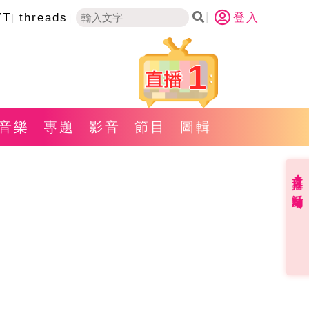
YT
threads
登入
1
音樂
專題
影音
節目
圖輯
直播✦活動