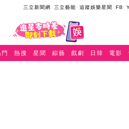
三立新聞網
三立藝能
追蹤娛樂星聞
FB
熱門
熱搜
星聞
綜藝
戲劇
日韓
電影