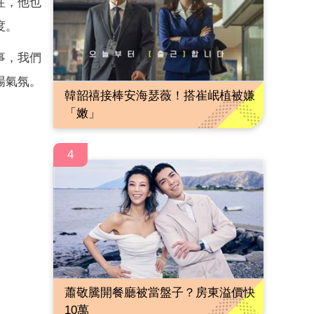
注，他也
度。
事，我們
場氣氛。
韓韶禧接棒安海瑟薇！搭崔岷植被嫌
「嫩」
4
蕭敬騰開餐廳被當盤子？房東溢價快
10萬