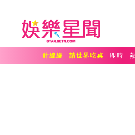
針線緣
請世界吃桌
即時