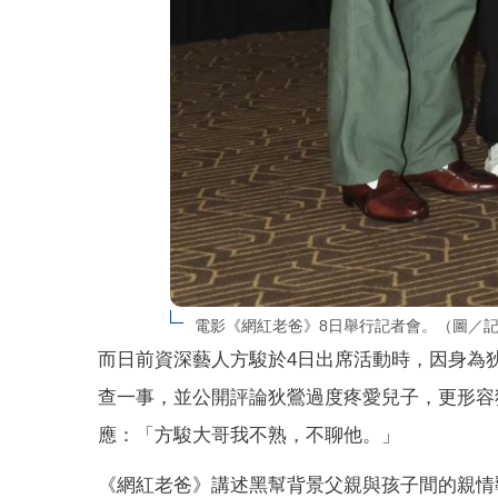
電影《網紅老爸》8日舉行記者會。（圖／
而日前資深藝人方駿於4日出席活動時，因身為
查一事，並公開評論狄鶯過度疼愛兒子，更形容
應：「方駿大哥我不熟，不聊他。」
《網紅老爸》講述黑幫背景父親與孩子間的親情