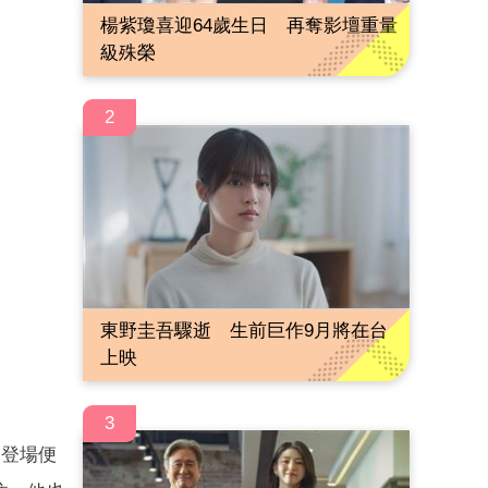
楊紫瓊喜迎64歲生日 再奪影壇重量
級殊榮
2
東野圭吾驟逝 生前巨作9月將在台
上映
3
一登場便