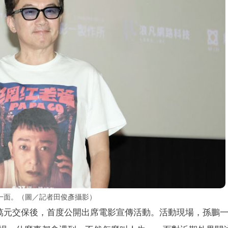
一面。（圖／記者田俊彥攝影）
0萬元交保後，首度公開出席電影宣傳活動。活動現場，孫鵬