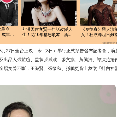
童星崩
舒淇因侯孝賢一句話改變人
《奧德賽》黑人演
 成年頹
生！花10年構思劇本 認
女！杜汶澤坦言難
了：當演員比較幸福
完竟反轉力挺：太
Recommend
8月27日全台上映，今（8日）舉行正式預告發布記者會，演
及出品人張芷瑄、監製張威縯、張文旗、黃騰浩、導演范揚
全場笑聲不斷，王識賢、張懷秋、孫鵬更背上象徵「抖內神