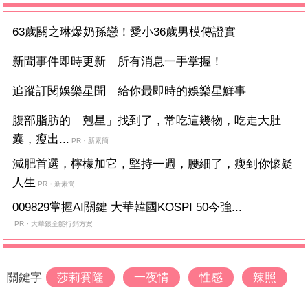
63歲關之琳爆奶孫戀！愛小36歲男模傳證實
新聞事件即時更新 所有消息一手掌握！
追蹤訂閱娛樂星聞 給你最即時的娛樂星鮮事
腹部脂肪的「剋星」找到了，常吃這幾物，吃走大肚
囊，瘦出...
PR・新素簡
減肥首選，檸檬加它，堅持一週，腰細了，瘦到你懷疑
人生
PR・新素簡
009829掌握AI關鍵 大華韓國KOSPI 50今強...
PR・大華銀全能行銷方案
關鍵字
莎莉賽隆
一夜情
性感
辣照