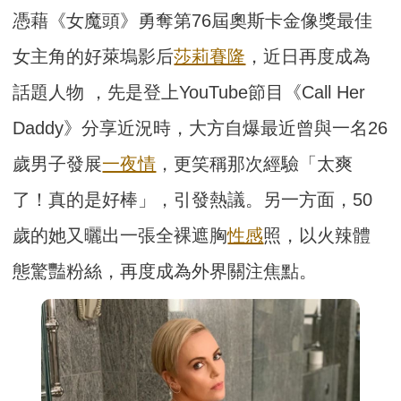
憑藉《女魔頭》勇奪第76屆奧斯卡金像獎最佳
女主角的好萊塢影后
莎莉賽隆
，近日再度成為
話題人物 ，先是登上YouTube節目《Call Her
Daddy》分享近況時，大方自爆最近曾與一名26
歲男子發展
一夜情
，更笑稱那次經驗「太爽
了！真的是好棒」，引發熱議。另一方面，50
歲的她又曬出一張全裸遮胸
性感
照，以火辣體
態驚豔粉絲，再度成為外界關注焦點。