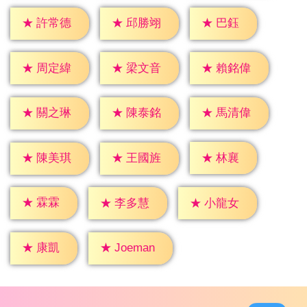
★
巴鈺
★
許常德
★
邱勝翊
★
周定緯
★
梁文音
★
賴銘偉
★
關之琳
★
陳泰銘
★
馬清偉
★
林襄
★
陳美琪
★
王國旌
★
霖霖
★
李多慧
★
小龍女
★
康凱
★
Joeman