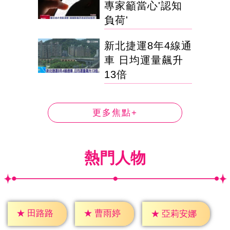
專家籲當心'認知
負荷'
新北捷運8年4線通
車 日均運量飆升
13倍
更多焦點+
熱門人物
★
田路路
★
曹雨婷
★
亞莉安娜