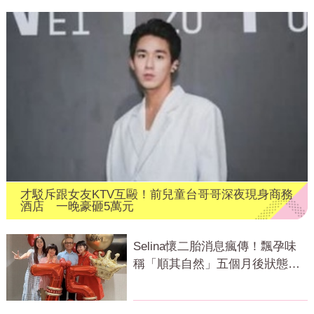
才駁斥跟女友KTV互毆！前兒童台哥哥深夜現身商務
酒店 一晚豪砸5萬元
Selina懷二胎消息瘋傳！飄孕味
稱「順其自然」五個月後狀態曝
光