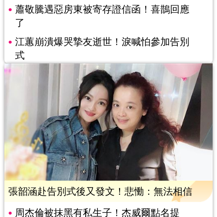
蕭敬騰遇惡房東被寄存證信函！喜鵲回應
了
江蕙崩潰爆哭摯友逝世！淚喊怕參加告別
式
張韶涵赴告別式後又發文！悲慟：無法相信
周杰倫被抹黑有私生子！杰威爾點名提