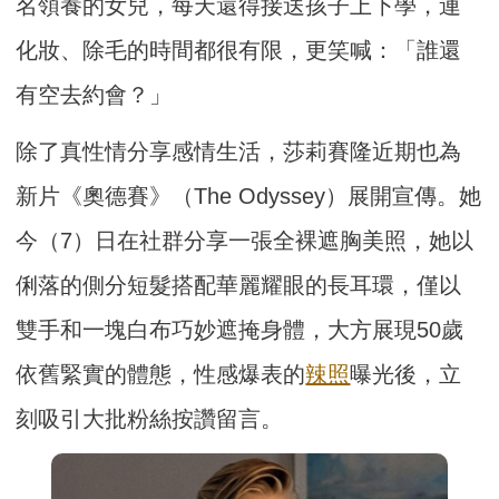
名領養的女兒，每天還得接送孩子上下學，連
化妝、除毛的時間都很有限，更笑喊：「誰還
有空去約會？」
除了真性情分享感情生活，莎莉賽隆近期也為
新片《奧德賽》（The Odyssey）展開宣傳。她
今（7）日在社群分享一張全裸遮胸美照，她以
俐落的側分短髮搭配華麗耀眼的長耳環，僅以
雙手和一塊白布巧妙遮掩身體，大方展現50歲
依舊緊實的體態，性感爆表的
辣照
曝光後，立
刻吸引大批粉絲按讚留言。