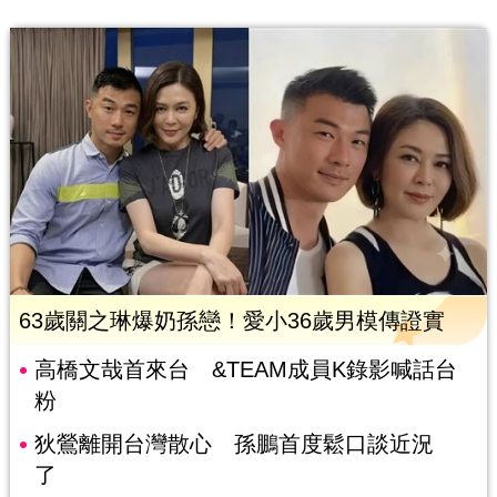
63歲關之琳爆奶孫戀！愛小36歲男模傳證實
高橋文哉首來台 &TEAM成員K錄影喊話台
粉
狄鶯離開台灣散心 孫鵬首度鬆口談近況
了