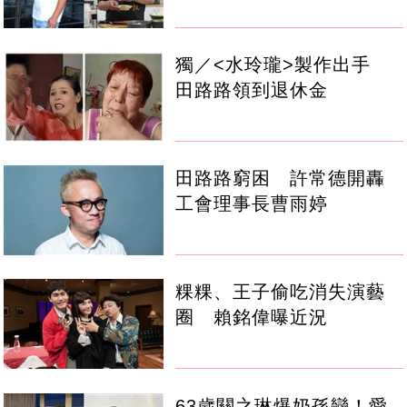
獨／<水玲瓏>製作出手
田路路領到退休金
田路路窮困 許常德開轟
工會理事長曹雨婷
粿粿、王子偷吃消失演藝
圈 賴銘偉曝近況
63歲關之琳爆奶孫戀！愛