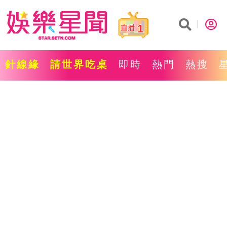
1
針線緣
請世界吃桌
即時
熱門
熱搜