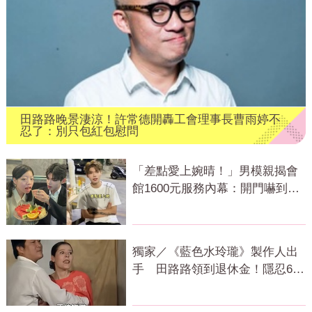
田路路晚景淒涼！許常德開轟工會理事長曹雨婷不
忍了：別只包紅包慰問
「差點愛上婉晴！」男模親揭會
館1600元服務內幕：開門嚇到險
尿出來
獨家／《藍色水玲瓏》製作人出
手 田路路領到退休金！隱忍6年
吐內幕