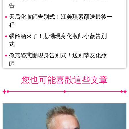
告
天后化妝師告別式！江美琪素顏送最後一
程
張韶涵來了！悲慟現身化妝師小薇告別
式
孫燕姿悲慟現身告別式！送別摯友化妝
師
您也可能喜歡這些文章