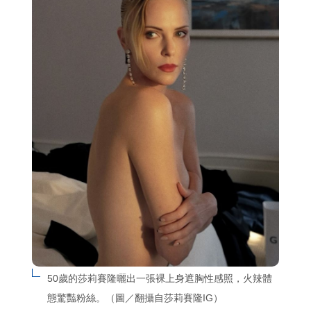
50歲的莎莉賽隆曬出一張裸上身遮胸性感照，火辣體
態驚豔粉絲。（圖／翻攝自莎莉賽隆IG）