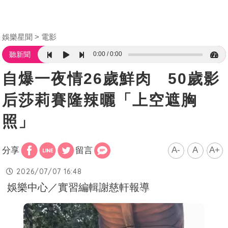
娛樂星聞
電影
0:00
0:00
聽新聞
自爆一夜情26歲鮮肉 50歲影
后莎莉賽隆辣曬「上空遮胸
照」
A-
A
A+
分享
留言
2026/07/07 16:48
娛樂中心／實習編輯謝慈軒報導